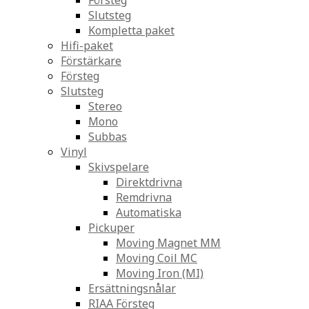
Försteg
Slutsteg
Kompletta paket
Hifi-paket
Förstärkare
Försteg
Slutsteg
Stereo
Mono
Subbas
Vinyl
Skivspelare
Direktdrivna
Remdrivna
Automatiska
Pickuper
Moving Magnet MM
Moving Coil MC
Moving Iron (MI)
Ersättningsnålar
RIAA Försteg