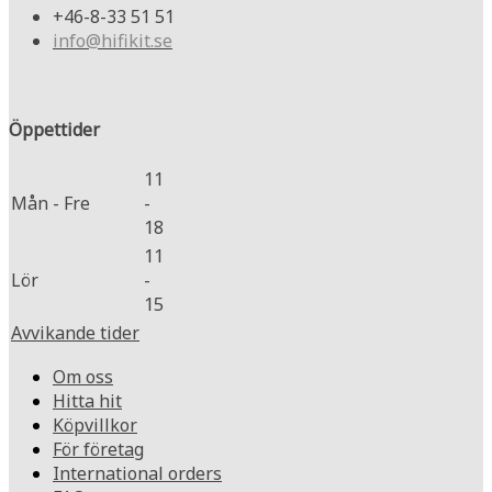
+46-8-33 51 51
info@hifikit.se
Öppettider
11
Mån - Fre
-
18
11
Lör
-
15
Avvikande tider
Om oss
Hitta hit
Köpvillkor
För företag
International orders