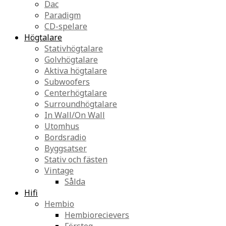
Dac
Paradigm
CD-spelare
Högtalare
Stativhögtalare
Golvhögtalare
Aktiva högtalare
Subwoofers
Centerhögtalare
Surroundhögtalare
In Wall/On Wall
Utomhus
Bordsradio
Byggsatser
Stativ och fästen
Vintage
Sålda
Hifi
Hembio
Hembiorecievers