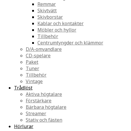
Remmar
Skivtvätt
Skivborstar
Kablar och kontakter
Möbler och hyllor
Tillbehör
Centrumtyngder och klämmor
D/A-omvandlare
CD-spelare
Paket
Tuner
Tillbehör
Vintage
Trådlöst
Aktiva högtalare
Förstärkare
Bärbara högtalare
Streamer
Stativ och fästen
Hörlurar