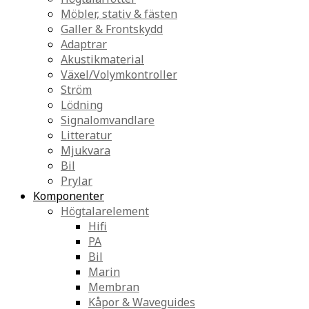
Möbler, stativ & fästen
Galler & Frontskydd
Adaptrar
Akustikmaterial
Växel/Volymkontroller
Ström
Lödning
Signalomvandlare
Litteratur
Mjukvara
Bil
Prylar
Komponenter
Högtalarelement
Hifi
PA
Bil
Marin
Membran
Kåpor & Waveguides