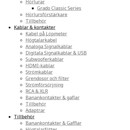
Hörlurar
Grado Classic Series
Hörlursförstärkare
Tillbehör
Kablar & kontakter
Kabel på Löpmeter
Högtalarkabel
Analoga Signalkablar
Digitala Signalkablar & USB
Subwooferkablar
HDMI-kablar
Strömkablar
Grendosor och filter
Strömförsörjning
RCA & XLR
Banankontakter & gaflar
Tillbehör
Adaptrar
Tillbehör
Banankontakter & Gafflar
Högtalarfötter