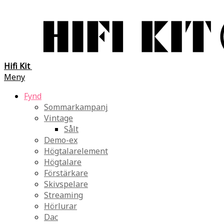
Hifi Kit
Meny
Fynd
Sommarkampanj
Vintage
Sålt
Demo-ex
Högtalarelement
Högtalare
Förstärkare
Skivspelare
Streaming
Hörlurar
Dac