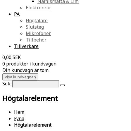
Nålfilsmatta & Lim
Elektronrör
PA
Högtalare
Slutsteg
Mikrofoner
Tillbehör
Tillverkare
0,00 SEK
0 produkter i kundvagen
Din kundvagn är tom.
Visa kundvagnen
Sök:
Högtalarelement
Hem
Fynd
Högtalarelement