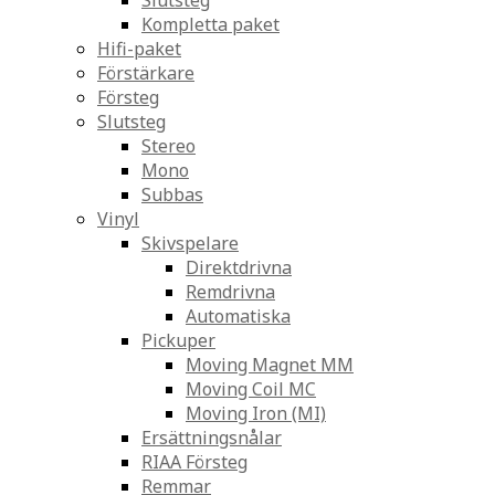
Slutsteg
Kompletta paket
Hifi-paket
Förstärkare
Försteg
Slutsteg
Stereo
Mono
Subbas
Vinyl
Skivspelare
Direktdrivna
Remdrivna
Automatiska
Pickuper
Moving Magnet MM
Moving Coil MC
Moving Iron (MI)
Ersättningsnålar
RIAA Försteg
Remmar