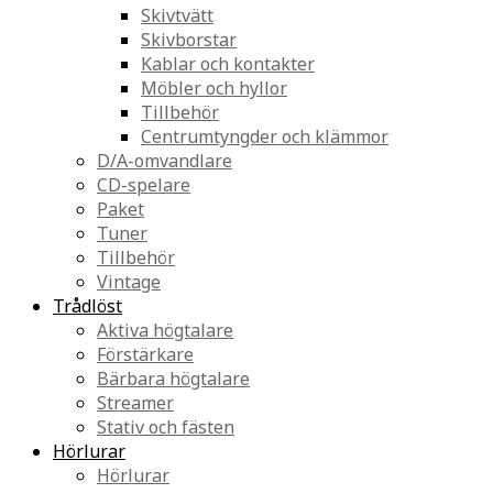
Skivtvätt
Skivborstar
Kablar och kontakter
Möbler och hyllor
Tillbehör
Centrumtyngder och klämmor
D/A-omvandlare
CD-spelare
Paket
Tuner
Tillbehör
Vintage
Trådlöst
Aktiva högtalare
Förstärkare
Bärbara högtalare
Streamer
Stativ och fästen
Hörlurar
Hörlurar