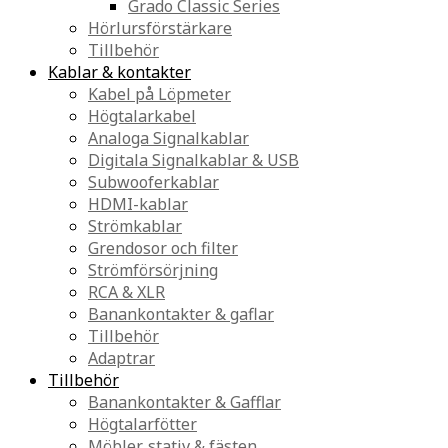
Grado Classic Series
Hörlursförstärkare
Tillbehör
Kablar & kontakter
Kabel på Löpmeter
Högtalarkabel
Analoga Signalkablar
Digitala Signalkablar & USB
Subwooferkablar
HDMI-kablar
Strömkablar
Grendosor och filter
Strömförsörjning
RCA & XLR
Banankontakter & gaflar
Tillbehör
Adaptrar
Tillbehör
Banankontakter & Gafflar
Högtalarfötter
Möbler, stativ & fästen