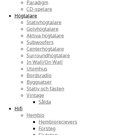
Paradigm
CD-spelare
Högtalare
Stativhögtalare
Golvhögtalare
Aktiva högtalare
Subwoofers
Centerhögtalare
Surroundhögtalare
In Wall/On Wall
Utomhus
Bordsradio
Byggsatser
Stativ och fästen
Vintage
Sålda
Hifi
Hembio
Hembiorecievers
Försteg