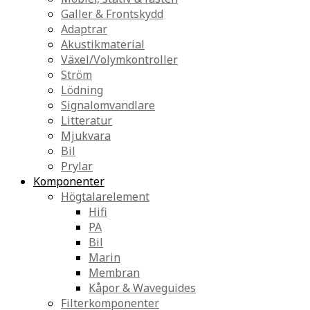
Galler & Frontskydd
Adaptrar
Akustikmaterial
Växel/Volymkontroller
Ström
Lödning
Signalomvandlare
Litteratur
Mjukvara
Bil
Prylar
Komponenter
Högtalarelement
Hifi
PA
Bil
Marin
Membran
Kåpor & Waveguides
Filterkomponenter