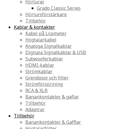
Hörlurar
Grado Classic Series
Hörlursförstärkare
Tillbehör
Kablar & kontakter
Kabel på Löpmeter
Högtalarkabel
Analoga Signalkablar
Digitala Signalkablar & USB
Subwooferkablar
HDMI-kablar
Strömkablar
Grendosor och filter
Strömförsörjning
RCA & XLR
Banankontakter & gaflar
Tillbehör
Adaptrar
Tillbehör
Banankontakter & Gafflar
Högtalarfötter