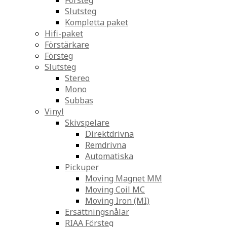
Försteg
Slutsteg
Kompletta paket
Hifi-paket
Förstärkare
Försteg
Slutsteg
Stereo
Mono
Subbas
Vinyl
Skivspelare
Direktdrivna
Remdrivna
Automatiska
Pickuper
Moving Magnet MM
Moving Coil MC
Moving Iron (MI)
Ersättningsnålar
RIAA Försteg