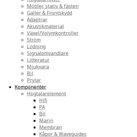
Möbler, stativ & fästen
Galler & Frontskydd
Adaptrar
Akustikmaterial
Växel/Volymkontroller
Ström
Lödning
Signalomvandlare
Litteratur
Mjukvara
Bil
Prylar
Komponenter
Högtalarelement
Hifi
PA
Bil
Marin
Membran
Kåpor & Waveguides