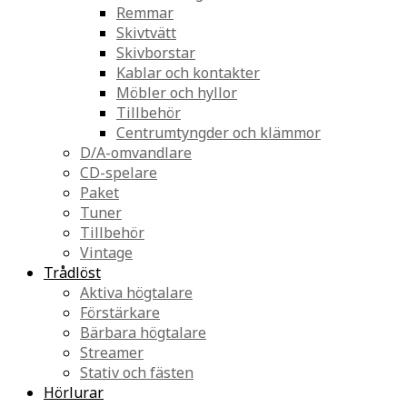
Remmar
Skivtvätt
Skivborstar
Kablar och kontakter
Möbler och hyllor
Tillbehör
Centrumtyngder och klämmor
D/A-omvandlare
CD-spelare
Paket
Tuner
Tillbehör
Vintage
Trådlöst
Aktiva högtalare
Förstärkare
Bärbara högtalare
Streamer
Stativ och fästen
Hörlurar