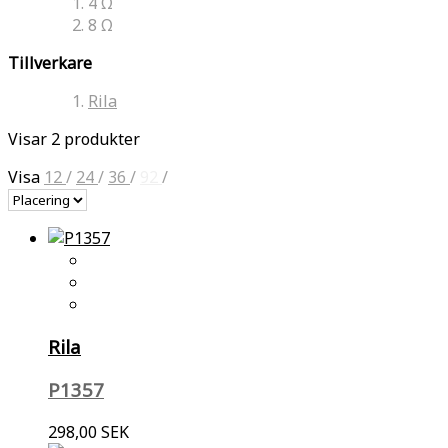
4 Ω
8 Ω
Tillverkare
Rila
Visar 2 produkter
Visa
12
/
24
/
36
/
92
/
Rila
P1357
298,00 SEK