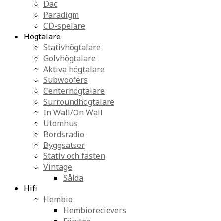
Dac
Paradigm
CD-spelare
Högtalare
Stativhögtalare
Golvhögtalare
Aktiva högtalare
Subwoofers
Centerhögtalare
Surroundhögtalare
In Wall/On Wall
Utomhus
Bordsradio
Byggsatser
Stativ och fästen
Vintage
Sålda
Hifi
Hembio
Hembiorecievers