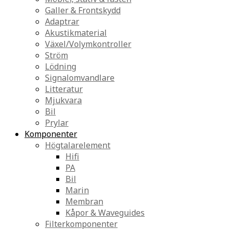
Galler & Frontskydd
Adaptrar
Akustikmaterial
Växel/Volymkontroller
Ström
Lödning
Signalomvandlare
Litteratur
Mjukvara
Bil
Prylar
Komponenter
Högtalarelement
Hifi
PA
Bil
Marin
Membran
Kåpor & Waveguides
Filterkomponenter