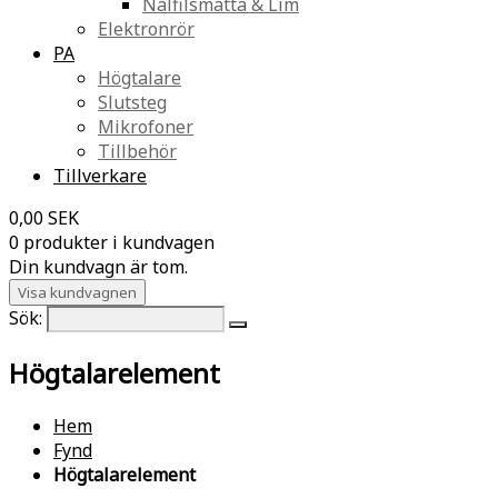
Nålfilsmatta & Lim
Elektronrör
PA
Högtalare
Slutsteg
Mikrofoner
Tillbehör
Tillverkare
0,00 SEK
0 produkter i kundvagen
Din kundvagn är tom.
Visa kundvagnen
Sök:
Högtalarelement
Hem
Fynd
Högtalarelement