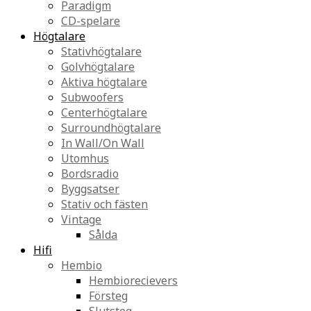
Paradigm
CD-spelare
Högtalare
Stativhögtalare
Golvhögtalare
Aktiva högtalare
Subwoofers
Centerhögtalare
Surroundhögtalare
In Wall/On Wall
Utomhus
Bordsradio
Byggsatser
Stativ och fästen
Vintage
Sålda
Hifi
Hembio
Hembiorecievers
Försteg