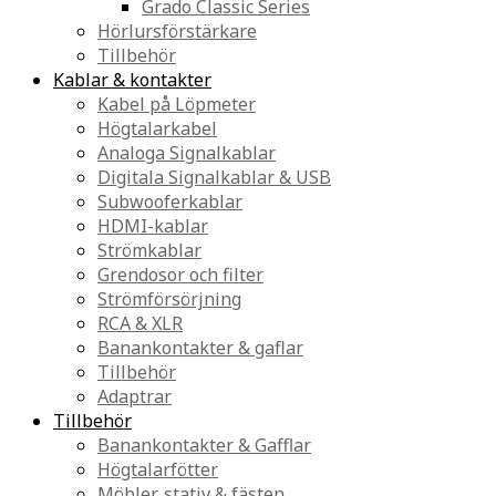
Grado Classic Series
Hörlursförstärkare
Tillbehör
Kablar & kontakter
Kabel på Löpmeter
Högtalarkabel
Analoga Signalkablar
Digitala Signalkablar & USB
Subwooferkablar
HDMI-kablar
Strömkablar
Grendosor och filter
Strömförsörjning
RCA & XLR
Banankontakter & gaflar
Tillbehör
Adaptrar
Tillbehör
Banankontakter & Gafflar
Högtalarfötter
Möbler, stativ & fästen