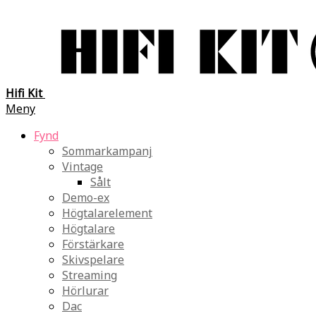
Hifi Kit
Meny
Fynd
Sommarkampanj
Vintage
Sålt
Demo-ex
Högtalarelement
Högtalare
Förstärkare
Skivspelare
Streaming
Hörlurar
Dac