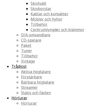
Skivtvätt
Skivborstar
Kablar och kontakter
Möbler och hyllor
Tillbehör
Centrumtyngder och klämmor
D/A-omvandlare
CD-spelare
Paket
Tuner
Tillbehör
Vintage
Trådlöst
Aktiva högtalare
Förstärkare
Bärbara högtalare
Streamer
Stativ och fästen
Hörlurar
Hörlurar