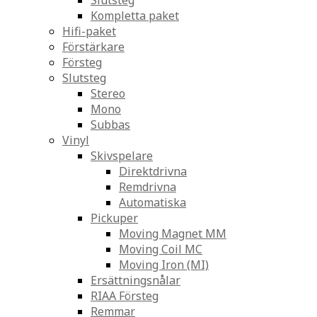
Slutsteg
Kompletta paket
Hifi-paket
Förstärkare
Försteg
Slutsteg
Stereo
Mono
Subbas
Vinyl
Skivspelare
Direktdrivna
Remdrivna
Automatiska
Pickuper
Moving Magnet MM
Moving Coil MC
Moving Iron (MI)
Ersättningsnålar
RIAA Försteg
Remmar