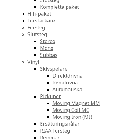
Slutsteg
Kompletta paket
Hifi-paket
Förstärkare
Försteg
Slutsteg
Stereo
Mono
Subbas
Vinyl
Skivspelare
Direktdrivna
Remdrivna
Automatiska
Pickuper
Moving Magnet MM
Moving Coil MC
Moving Iron (MI)
Ersättningsnålar
RIAA Försteg
Remmar