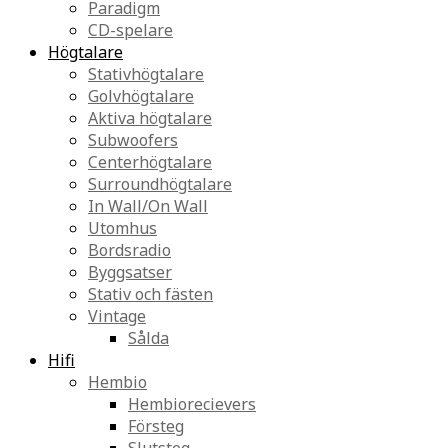
Paradigm
CD-spelare
Högtalare
Stativhögtalare
Golvhögtalare
Aktiva högtalare
Subwoofers
Centerhögtalare
Surroundhögtalare
In Wall/On Wall
Utomhus
Bordsradio
Byggsatser
Stativ och fästen
Vintage
Sålda
Hifi
Hembio
Hembiorecievers
Försteg