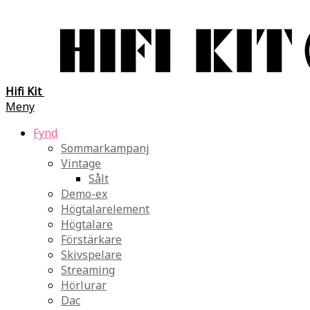
Hifi Kit
Meny
Fynd
Sommarkampanj
Vintage
Sålt
Demo-ex
Högtalarelement
Högtalare
Förstärkare
Skivspelare
Streaming
Hörlurar
Dac