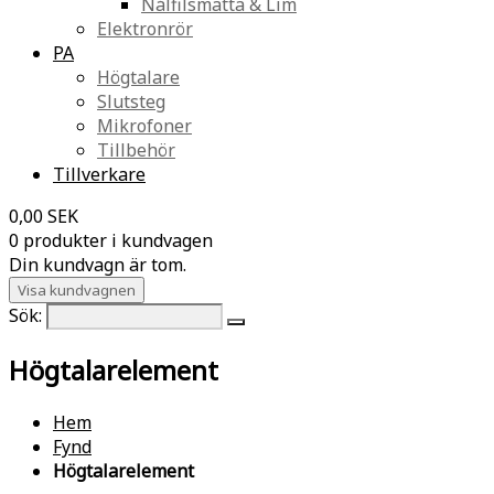
Nålfilsmatta & Lim
Elektronrör
PA
Högtalare
Slutsteg
Mikrofoner
Tillbehör
Tillverkare
0,00 SEK
0 produkter i kundvagen
Din kundvagn är tom.
Visa kundvagnen
Sök:
Högtalarelement
Hem
Fynd
Högtalarelement