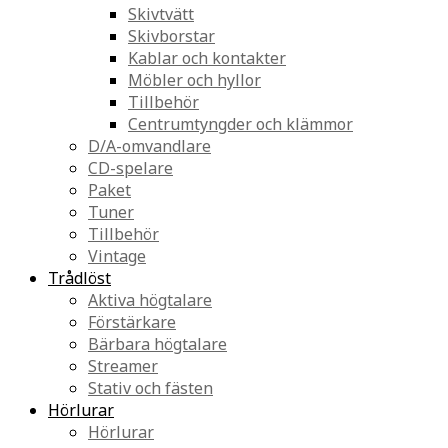
Skivtvätt
Skivborstar
Kablar och kontakter
Möbler och hyllor
Tillbehör
Centrumtyngder och klämmor
D/A-omvandlare
CD-spelare
Paket
Tuner
Tillbehör
Vintage
Trådlöst
Aktiva högtalare
Förstärkare
Bärbara högtalare
Streamer
Stativ och fästen
Hörlurar
Hörlurar