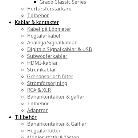
Grado Classic Series
Hörlursförstärkare
Tillbehör
Kablar & kontakter
Kabel på Löpmeter
Högtalarkabel
Analoga Signalkablar
Digitala Signalkablar & USB
Subwooferkablar
HDMI-kablar
Strömkablar
Grendosor och filter
Strömförsörjning
RCA & XLR
Banankontakter & gaflar
Tillbehör
Adaptrar
Tillbehör
Banankontakter & Gafflar
Högtalarfötter
Möbler, stativ & fästen