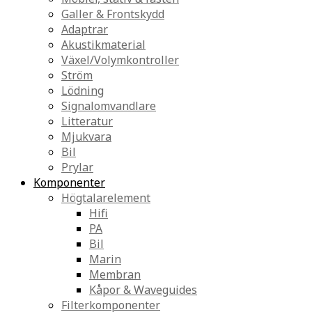
Galler & Frontskydd
Adaptrar
Akustikmaterial
Växel/Volymkontroller
Ström
Lödning
Signalomvandlare
Litteratur
Mjukvara
Bil
Prylar
Komponenter
Högtalarelement
Hifi
PA
Bil
Marin
Membran
Kåpor & Waveguides
Filterkomponenter