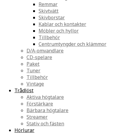
Remmar
Skivtvätt
Skivborstar
Kablar och kontakter
Möbler och hyllor
Tillbehör
Centrumtyngder och klämmor
D/A-omvandlare
CD-spelare
Paket
Tuner
Tillbehör
Vintage
Trådlöst
Aktiva högtalare
Förstärkare
Bärbara högtalare
Streamer
Stativ och fästen
Hörlurar