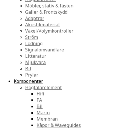
Möbler, stativ & fästen
Galler & Frontskydd
Adaptrar
Akustikmaterial
Växel/Volymkontroller
Ström
Lödning
Signalomvandlare
Litteratur
Mjukvara
Bil
Prylar
Komponenter
Högtalarelement
Hifi
PA
Bil
Marin
Membran
Kåpor & Waveguides