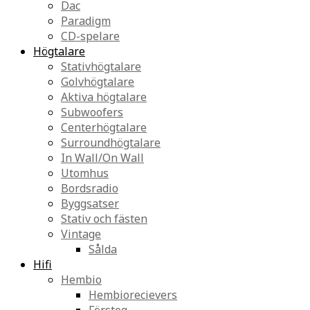
Dac
Paradigm
CD-spelare
Högtalare
Stativhögtalare
Golvhögtalare
Aktiva högtalare
Subwoofers
Centerhögtalare
Surroundhögtalare
In Wall/On Wall
Utomhus
Bordsradio
Byggsatser
Stativ och fästen
Vintage
Sålda
Hifi
Hembio
Hembiorecievers