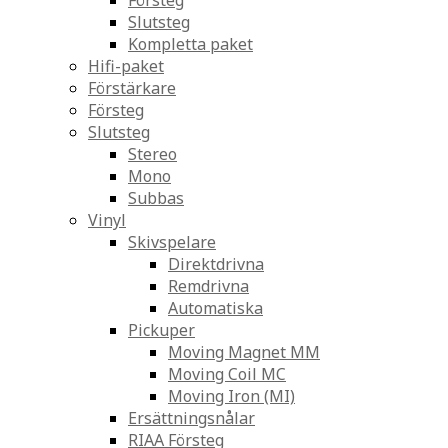
Försteg
Slutsteg
Kompletta paket
Hifi-paket
Förstärkare
Försteg
Slutsteg
Stereo
Mono
Subbas
Vinyl
Skivspelare
Direktdrivna
Remdrivna
Automatiska
Pickuper
Moving Magnet MM
Moving Coil MC
Moving Iron (MI)
Ersättningsnålar
RIAA Försteg