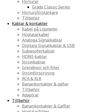
Hörlurar
Grado Classic Series
Hörlursförstärkare
Tillbehör
Kablar & kontakter
Kabel på Löpmeter
Högtalarkabel
Analoga Signalkablar
Digitala Signalkablar & USB
Subwooferkablar
HDMI-kablar
Strömkablar
Grendosor och filter
Strömförsörjning
RCA & XLR
Banankontakter & gaflar
Tillbehör
Adaptrar
Tillbehör
Banankontakter & Gafflar
Högtalarfötter