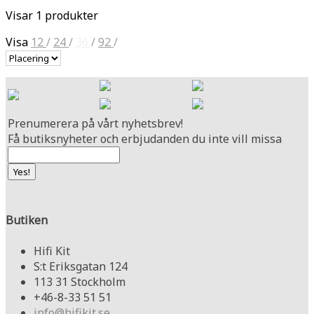
Visar 1 produkter
Visa
12
/
24
/
36
/
92
/
Prenumerera på vårt nyhetsbrev!
Få butiksnyheter och erbjudanden du inte vill missa
Butiken
Hifi Kit
S:t Eriksgatan 124
113 31 Stockholm
+46-8-33 51 51
info@hifikit.se