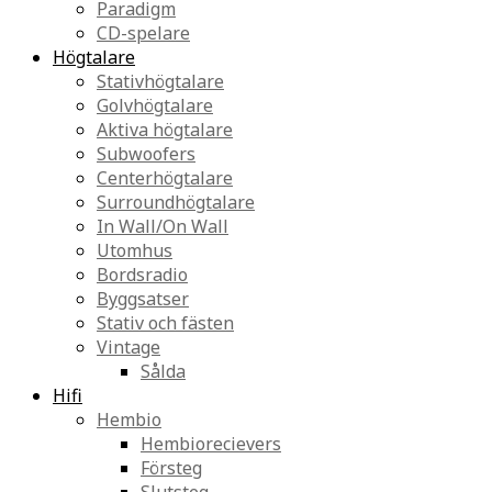
Paradigm
CD-spelare
Högtalare
Stativhögtalare
Golvhögtalare
Aktiva högtalare
Subwoofers
Centerhögtalare
Surroundhögtalare
In Wall/On Wall
Utomhus
Bordsradio
Byggsatser
Stativ och fästen
Vintage
Sålda
Hifi
Hembio
Hembiorecievers
Försteg