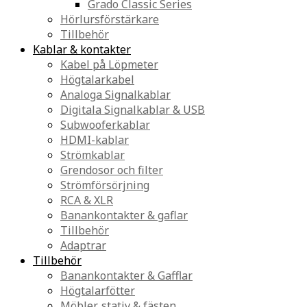
Grado Classic Series
Hörlursförstärkare
Tillbehör
Kablar & kontakter
Kabel på Löpmeter
Högtalarkabel
Analoga Signalkablar
Digitala Signalkablar & USB
Subwooferkablar
HDMI-kablar
Strömkablar
Grendosor och filter
Strömförsörjning
RCA & XLR
Banankontakter & gaflar
Tillbehör
Adaptrar
Tillbehör
Banankontakter & Gafflar
Högtalarfötter
Möbler, stativ & fästen