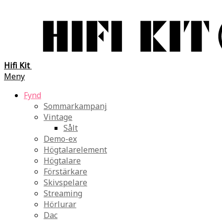
Hifi Kit
Meny
Fynd
Sommarkampanj
Vintage
Sålt
Demo-ex
Högtalarelement
Högtalare
Förstärkare
Skivspelare
Streaming
Hörlurar
Dac