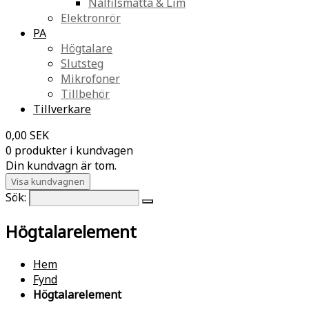
Nålfilsmatta & Lim
Elektronrör
PA
Högtalare
Slutsteg
Mikrofoner
Tillbehör
Tillverkare
0,00 SEK
0 produkter i kundvagen
Din kundvagn är tom.
Visa kundvagnen
Sök:
Högtalarelement
Hem
Fynd
Högtalarelement