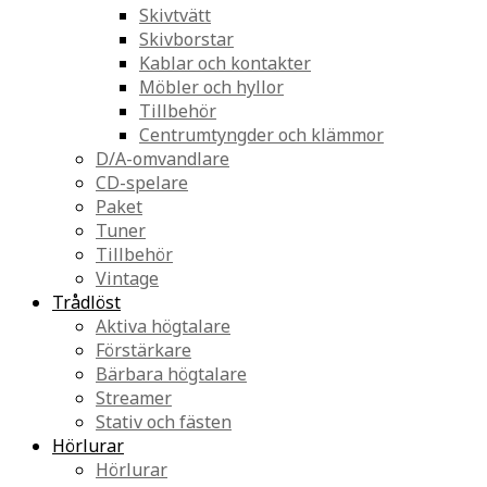
Skivtvätt
Skivborstar
Kablar och kontakter
Möbler och hyllor
Tillbehör
Centrumtyngder och klämmor
D/A-omvandlare
CD-spelare
Paket
Tuner
Tillbehör
Vintage
Trådlöst
Aktiva högtalare
Förstärkare
Bärbara högtalare
Streamer
Stativ och fästen
Hörlurar
Hörlurar