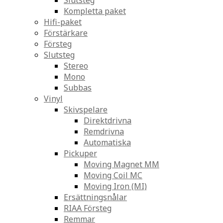
Slutsteg
Kompletta paket
Hifi-paket
Förstärkare
Försteg
Slutsteg
Stereo
Mono
Subbas
Vinyl
Skivspelare
Direktdrivna
Remdrivna
Automatiska
Pickuper
Moving Magnet MM
Moving Coil MC
Moving Iron (MI)
Ersättningsnålar
RIAA Försteg
Remmar