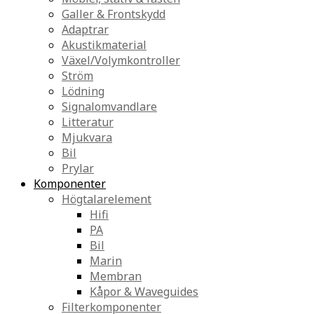
Galler & Frontskydd
Adaptrar
Akustikmaterial
Växel/Volymkontroller
Ström
Lödning
Signalomvandlare
Litteratur
Mjukvara
Bil
Prylar
Komponenter
Högtalarelement
Hifi
PA
Bil
Marin
Membran
Kåpor & Waveguides
Filterkomponenter