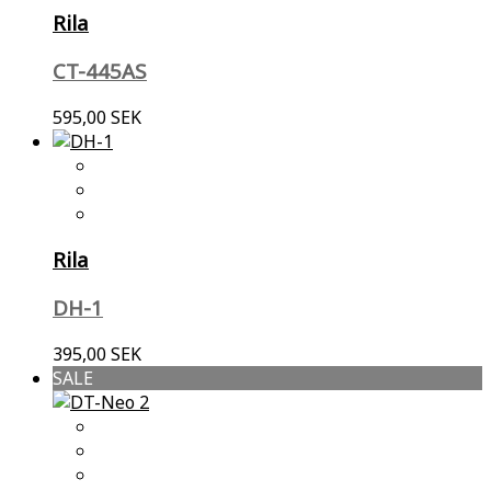
Rila
CT-445AS
595,00 SEK
Rila
DH-1
395,00 SEK
SALE