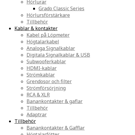
Hörlurar
Grado Classic Series
Hörlursförstärkare
Tillbehör
Kablar & kontakter
Kabel på Löpmeter
Högtalarkabel
Analoga Signalkablar
Digitala Signalkablar & USB
Subwooferkablar
HDMI-kablar
Strömkablar
Grendosor och filter
Strömförsörjning
RCA & XLR
Banankontakter & gaflar
Tillbehör
Adaptrar
Tillbehör
Banankontakter & Gafflar
Högtalarfötter