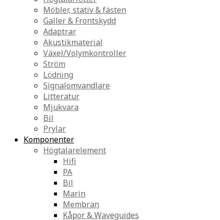
Möbler, stativ & fästen
Galler & Frontskydd
Adaptrar
Akustikmaterial
Växel/Volymkontroller
Ström
Lödning
Signalomvandlare
Litteratur
Mjukvara
Bil
Prylar
Komponenter
Högtalarelement
Hifi
PA
Bil
Marin
Membran
Kåpor & Waveguides