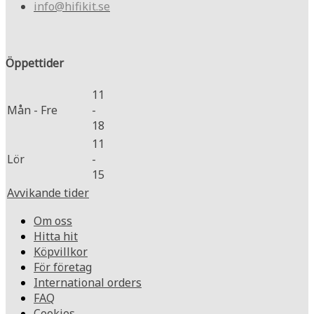
info@hifikit.se
Öppettider
11
Mån - Fre
-
18
11
Lör
-
15
Avvikande tider
Om oss
Hitta hit
Köpvillkor
För företag
International orders
FAQ
Cookies