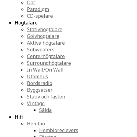
Dac
Paradigm
CD-spelare
Högtalare
Stativhögtalare
Golvhögtalare
Aktiva högtalare
Subwoofers
Centerhögtalare
Surroundhögtalare
In Wall/On Wall
Utomhus
Bordsradio
Byggsatser
Stativ och fästen
Vintage
Sålda
Hifi
Hembio
Hembiorecievers