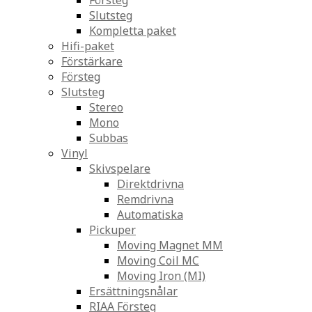
Försteg
Slutsteg
Kompletta paket
Hifi-paket
Förstärkare
Försteg
Slutsteg
Stereo
Mono
Subbas
Vinyl
Skivspelare
Direktdrivna
Remdrivna
Automatiska
Pickuper
Moving Magnet MM
Moving Coil MC
Moving Iron (MI)
Ersättningsnålar
RIAA Försteg