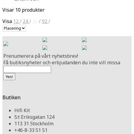
Visar 10 produkter
Visa
12
/
24
/
36
/
92
/
Prenumerera på vårt nyhetsbrev!
Få butiksnyheter och erbjudanden du inte vill missa
Butiken
Hifi Kit
S:t Eriksgatan 124
113 31 Stockholm
+46-8-33 51 51