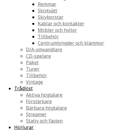
Remmar
Skivtvätt
Skivborstar
Kablar och kontakter
Möbler och hyllor
Tillbehör
Centrumtyngder och klämmor
D/A-omvandlare
CD-spelare
Paket
Tuner
Tillbehör
Vintage
Trådlöst
Aktiva högtalare
Förstärkare
Bärbara högtalare
Streamer
Stativ och fästen
Hörlurar