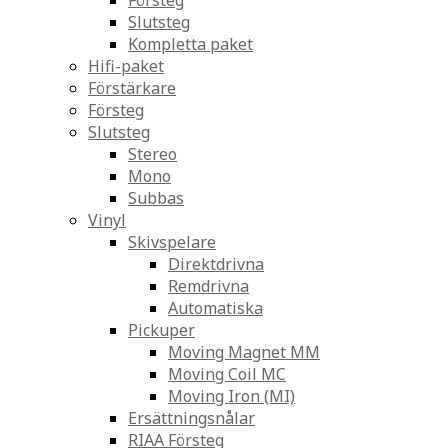
Försteg
Slutsteg
Kompletta paket
Hifi-paket
Förstärkare
Försteg
Slutsteg
Stereo
Mono
Subbas
Vinyl
Skivspelare
Direktdrivna
Remdrivna
Automatiska
Pickuper
Moving Magnet MM
Moving Coil MC
Moving Iron (MI)
Ersättningsnålar
RIAA Försteg