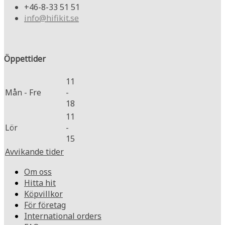
+46-8-33 51 51
info@hifikit.se
Öppettider
11
Mån - Fre
-
18
11
Lör
-
15
Avvikande tider
Om oss
Hitta hit
Köpvillkor
För företag
International orders