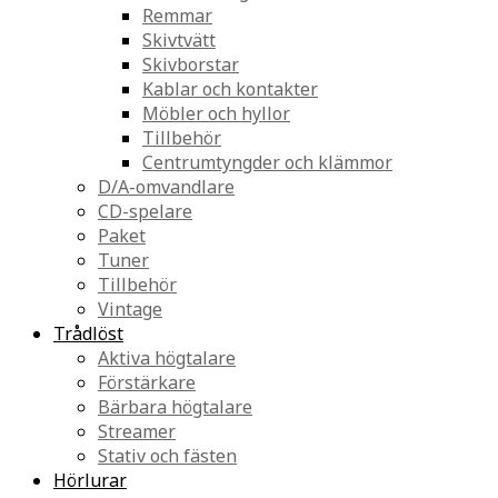
Remmar
Skivtvätt
Skivborstar
Kablar och kontakter
Möbler och hyllor
Tillbehör
Centrumtyngder och klämmor
D/A-omvandlare
CD-spelare
Paket
Tuner
Tillbehör
Vintage
Trådlöst
Aktiva högtalare
Förstärkare
Bärbara högtalare
Streamer
Stativ och fästen
Hörlurar