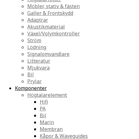
Möbler, stativ & fästen
Galler & Frontskydd
Adaptrar
Akustikmaterial
Växel/Volymkontroller
Ström
Lödning
Signalomvandlare
Litteratur
Mjukvara
Bil
Prylar
Komponenter
Högtalarelement
Hifi
PA
Bil
Marin
Membran
Kåpor & Waveguides