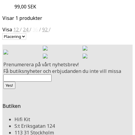
99,00 SEK
Visar 1 produkter
Visa
12
/
24
/
36
/
92
/
Prenumerera på vårt nyhetsbrev!
Få butiksnyheter och erbjudanden du inte vill missa
Butiken
Hifi Kit
S:t Eriksgatan 124
113 31 Stockholm