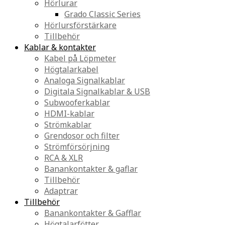
Hörlurar
Grado Classic Series
Hörlursförstärkare
Tillbehör
Kablar & kontakter
Kabel på Löpmeter
Högtalarkabel
Analoga Signalkablar
Digitala Signalkablar & USB
Subwooferkablar
HDMI-kablar
Strömkablar
Grendosor och filter
Strömförsörjning
RCA & XLR
Banankontakter & gaflar
Tillbehör
Adaptrar
Tillbehör
Banankontakter & Gafflar
Högtalarfötter