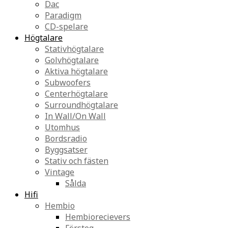
Dac
Paradigm
CD-spelare
Högtalare
Stativhögtalare
Golvhögtalare
Aktiva högtalare
Subwoofers
Centerhögtalare
Surroundhögtalare
In Wall/On Wall
Utomhus
Bordsradio
Byggsatser
Stativ och fästen
Vintage
Sålda
Hifi
Hembio
Hembiorecievers