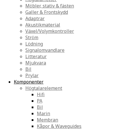
Möbler, stativ & fästen
Galler & Frontskydd
Adaptrar
Akustikmaterial
Växel/Volymkontroller
Ström
Lödning
Signalomvandlare
Litteratur
Mjukvara
Bil
Prylar
Komponenter
Högtalarelement
Hifi
PA
Bil
Marin
Membran
Kåpor & Waveguides