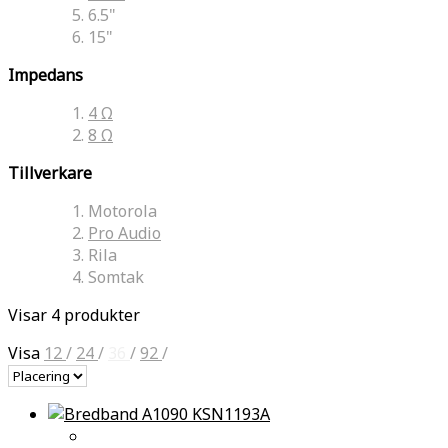
6.5"
15"
Impedans
4 Ω
8 Ω
Tillverkare
Motorola
Pro Audio
Rila
Somtak
Visar 4 produkter
Visa
12
/
24
/
36
/
92
/