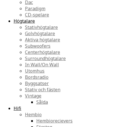
Dac
Paradigm
CD-spelare
Högtalare
Stativhögtalare
Golvhögtalare
Aktiva högtalare
Subwoofers
Centerhögtalare
Surroundhögtalare
In Wall/On Wall
Utomhus
Bordsradio
Byggsatser
Stativ och fästen
Vintage
Sålda
Hifi
Hembio
Hembiorecievers