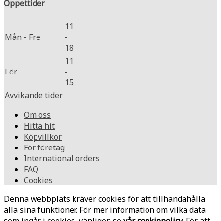
Öppettider
11
Mån - Fre
-
18
11
Lör
-
15
Avvikande tider
Om oss
Hitta hit
Köpvillkor
För företag
International orders
FAQ
Cookies
Denna webbplats kräver cookies för att tillhandahålla
alla sina funktioner. För mer information om vilka data
som ingår i cookies, vänligen se
vår cookiepolicy
. För att