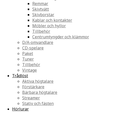
Remmar
Skivtvätt
Skivborstar
Kablar och kontakter
Möbler och hyllor
Tillbehör
Centrumtyngder och klämmor
D/A-omvandlare
CD-spelare
Paket
Tuner
Tillbehör
Vintage
Trådlöst
Aktiva högtalare
Förstärkare
Bärbara högtalare
Streamer
Stativ och fästen
Hörlurar