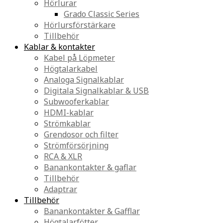
Hörlurar
Grado Classic Series
Hörlursförstärkare
Tillbehör
Kablar & kontakter
Kabel på Löpmeter
Högtalarkabel
Analoga Signalkablar
Digitala Signalkablar & USB
Subwooferkablar
HDMI-kablar
Strömkablar
Grendosor och filter
Strömförsörjning
RCA & XLR
Banankontakter & gaflar
Tillbehör
Adaptrar
Tillbehör
Banankontakter & Gafflar
Högtalarfötter