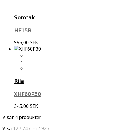
Somtak
HF15B
995,00 SEK
Rila
XHF60P30
345,00 SEK
Visar 4 produkter
Visa
12
/
24
/
36
/
92
/