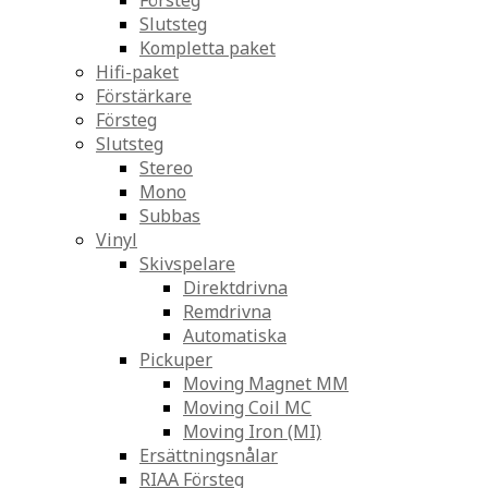
Försteg
Slutsteg
Kompletta paket
Hifi-paket
Förstärkare
Försteg
Slutsteg
Stereo
Mono
Subbas
Vinyl
Skivspelare
Direktdrivna
Remdrivna
Automatiska
Pickuper
Moving Magnet MM
Moving Coil MC
Moving Iron (MI)
Ersättningsnålar
RIAA Försteg