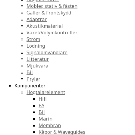
Möbler, stativ & fästen
Galler & Frontskydd
Adaptrar
Akustikmaterial
Växel/Volymkontroller
Ström
Lödning
Signalomvandlare
Litteratur
Mjukvara
Bil
Prylar
Komponenter
Högtalarelement
Hifi
PA
Bil
Marin
Membran
Kåpor & Waveguides