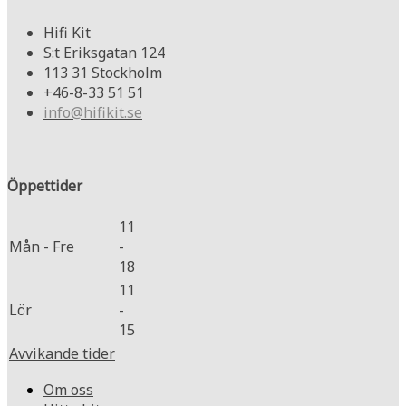
Hifi Kit
S:t Eriksgatan 124
113 31 Stockholm
+46-8-33 51 51
info@hifikit.se
Öppettider
11
Mån - Fre
-
18
11
Lör
-
15
Avvikande tider
Om oss