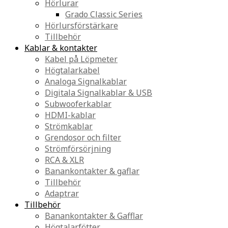
Hörlurar
Grado Classic Series
Hörlursförstärkare
Tillbehör
Kablar & kontakter
Kabel på Löpmeter
Högtalarkabel
Analoga Signalkablar
Digitala Signalkablar & USB
Subwooferkablar
HDMI-kablar
Strömkablar
Grendosor och filter
Strömförsörjning
RCA & XLR
Banankontakter & gaflar
Tillbehör
Adaptrar
Tillbehör
Banankontakter & Gafflar
Högtalarfötter