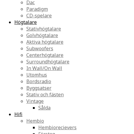
Dac
Paradigm
CD-spelare
Högtalare
Stativhögtalare
Golvhögtalare
Aktiva högtalare
Subwoofers
Centerhögtalare
Surroundhögtalare
In Wall/On Wall
Utomhus
Bordsradio
Byggsatser
Stativ och fästen
Vintage
Sålda
Hifi
Hembio
Hembiorecievers