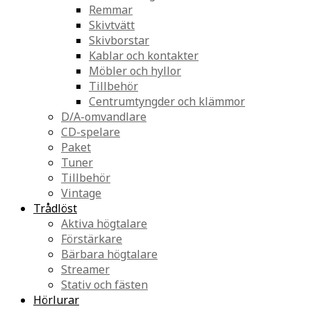
Remmar
Skivtvätt
Skivborstar
Kablar och kontakter
Möbler och hyllor
Tillbehör
Centrumtyngder och klämmor
D/A-omvandlare
CD-spelare
Paket
Tuner
Tillbehör
Vintage
Trådlöst
Aktiva högtalare
Förstärkare
Bärbara högtalare
Streamer
Stativ och fästen
Hörlurar