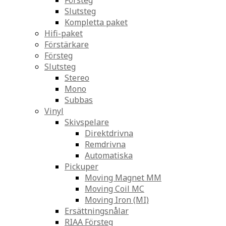
Försteg
Slutsteg
Kompletta paket
Hifi-paket
Förstärkare
Försteg
Slutsteg
Stereo
Mono
Subbas
Vinyl
Skivspelare
Direktdrivna
Remdrivna
Automatiska
Pickuper
Moving Magnet MM
Moving Coil MC
Moving Iron (MI)
Ersättningsnålar
RIAA Försteg