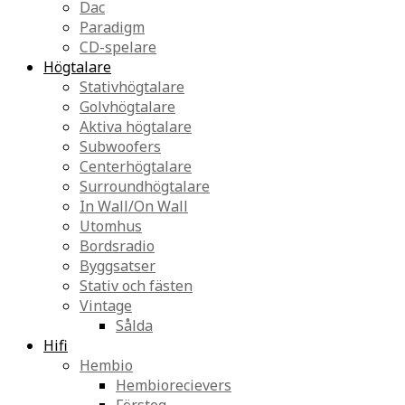
Dac
Paradigm
CD-spelare
Högtalare
Stativhögtalare
Golvhögtalare
Aktiva högtalare
Subwoofers
Centerhögtalare
Surroundhögtalare
In Wall/On Wall
Utomhus
Bordsradio
Byggsatser
Stativ och fästen
Vintage
Sålda
Hifi
Hembio
Hembiorecievers