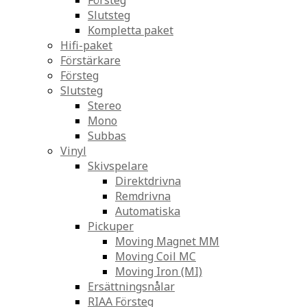
Försteg
Slutsteg
Kompletta paket
Hifi-paket
Förstärkare
Försteg
Slutsteg
Stereo
Mono
Subbas
Vinyl
Skivspelare
Direktdrivna
Remdrivna
Automatiska
Pickuper
Moving Magnet MM
Moving Coil MC
Moving Iron (MI)
Ersättningsnålar
RIAA Försteg