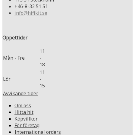
+46-8-33 51 51
info@hifikit.se
Öppettider
11
Mån - Fre
-
18
11
Lör
-
15
Avvikande tider
Om oss
Hitta hit
Köpvillkor
För företag
International orders