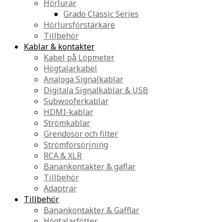
Hörlurar
Grado Classic Series
Hörlursförstärkare
Tillbehör
Kablar & kontakter
Kabel på Löpmeter
Högtalarkabel
Analoga Signalkablar
Digitala Signalkablar & USB
Subwooferkablar
HDMI-kablar
Strömkablar
Grendosor och filter
Strömförsörjning
RCA & XLR
Banankontakter & gaflar
Tillbehör
Adaptrar
Tillbehör
Banankontakter & Gafflar
Högtalarfötter