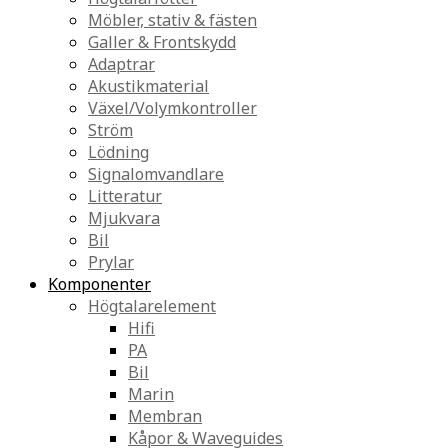
Möbler, stativ & fästen
Galler & Frontskydd
Adaptrar
Akustikmaterial
Växel/Volymkontroller
Ström
Lödning
Signalomvandlare
Litteratur
Mjukvara
Bil
Prylar
Komponenter
Högtalarelement
Hifi
PA
Bil
Marin
Membran
Kåpor & Waveguides