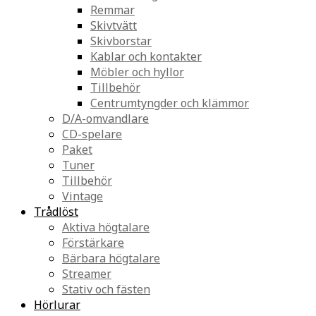
Remmar
Skivtvätt
Skivborstar
Kablar och kontakter
Möbler och hyllor
Tillbehör
Centrumtyngder och klämmor
D/A-omvandlare
CD-spelare
Paket
Tuner
Tillbehör
Vintage
Trådlöst
Aktiva högtalare
Förstärkare
Bärbara högtalare
Streamer
Stativ och fästen
Hörlurar