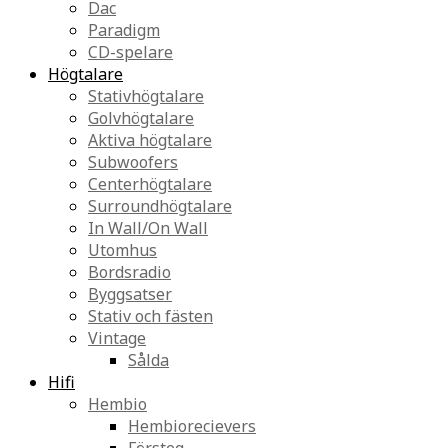
Dac
Paradigm
CD-spelare
Högtalare
Stativhögtalare
Golvhögtalare
Aktiva högtalare
Subwoofers
Centerhögtalare
Surroundhögtalare
In Wall/On Wall
Utomhus
Bordsradio
Byggsatser
Stativ och fästen
Vintage
Sålda
Hifi
Hembio
Hembiorecievers