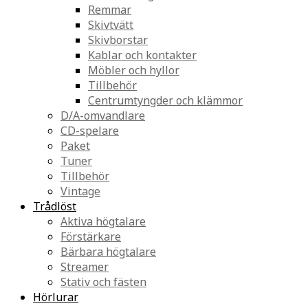
Remmar
Skivtvätt
Skivborstar
Kablar och kontakter
Möbler och hyllor
Tillbehör
Centrumtyngder och klämmor
D/A-omvandlare
CD-spelare
Paket
Tuner
Tillbehör
Vintage
Trådlöst
Aktiva högtalare
Förstärkare
Bärbara högtalare
Streamer
Stativ och fästen
Hörlurar