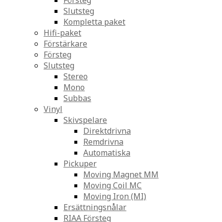
Försteg
Slutsteg
Kompletta paket
Hifi-paket
Förstärkare
Försteg
Slutsteg
Stereo
Mono
Subbas
Vinyl
Skivspelare
Direktdrivna
Remdrivna
Automatiska
Pickuper
Moving Magnet MM
Moving Coil MC
Moving Iron (MI)
Ersättningsnålar
RIAA Försteg