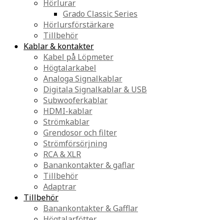
Hörlurar
Grado Classic Series
Hörlursförstärkare
Tillbehör
Kablar & kontakter
Kabel på Löpmeter
Högtalarkabel
Analoga Signalkablar
Digitala Signalkablar & USB
Subwooferkablar
HDMI-kablar
Strömkablar
Grendosor och filter
Strömförsörjning
RCA & XLR
Banankontakter & gaflar
Tillbehör
Adaptrar
Tillbehör
Banankontakter & Gafflar
Högtalarfötter