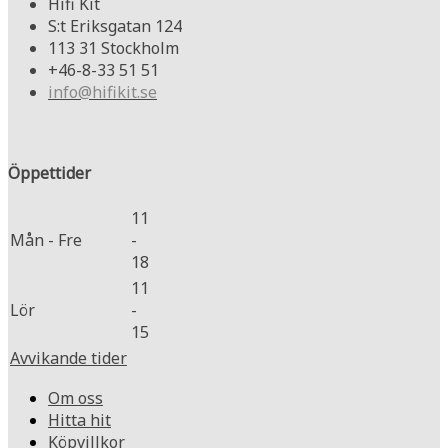
Hifi Kit
S:t Eriksgatan 124
113 31 Stockholm
+46-8-33 51 51
info@hifikit.se
Öppettider
11
Mån - Fre
-
18
11
Lör
-
15
Avvikande tider
Om oss
Hitta hit
Köpvillkor