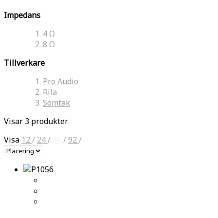
Impedans
4 Ω
8 Ω
Tillverkare
Pro Audio
Rila
Somtak
Visar 3 produkter
Visa
12
/
24
/
36
/
92
/