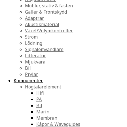
Möbler, stativ & fästen
Galler & Frontskydd
Adaptrar
Akustikmaterial
Växel/Volymkontroller
Ström
Lödning
Signalomvandlare
Litteratur
Mjukvara
Bil
Prylar
Komponenter
Högtalarelement
Hifi
PA
Bil
Marin
Membran
Kåpor & Waveguides