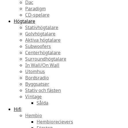
Dac
Paradigm
CD-spelare
Högtalare
Stativhögtalare
Golvhögtalare
Aktiva högtalare
Subwoofers
Centerhögtalare
Surroundhögtalare
In Wall/On Wall
Utomhus
Bordsradio
Byggsatser
Stativ och fästen
Vintage
Sålda
Hifi
Hembio
Hembiorecievers