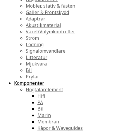
Möbler, stativ & fästen
Galler & Frontskydd
Adaptrar
Akustikmaterial
Växel/Volymkontroller
Ström
Lödning
Signalomvandlare
Litteratur
Mjukvara
Bil
Prylar
Komponenter
Högtalarelement
Hifi
PA
Bil
Marin
Membran
Kåpor & Waveguides