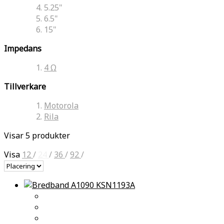
5.25"
6.5"
15"
Impedans
4 Ω
Tillverkare
Motorola
Rila
Visar 5 produkter
Visa
12
/
24
/
36
/
92
/