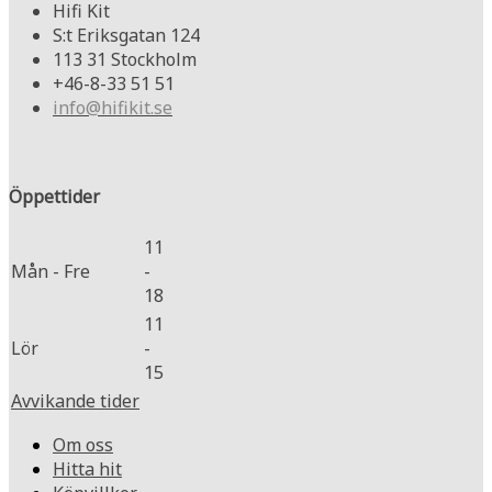
Hifi Kit
S:t Eriksgatan 124
113 31 Stockholm
+46-8-33 51 51
info@hifikit.se
Öppettider
11
Mån - Fre
-
18
11
Lör
-
15
Avvikande tider
Om oss
Hitta hit