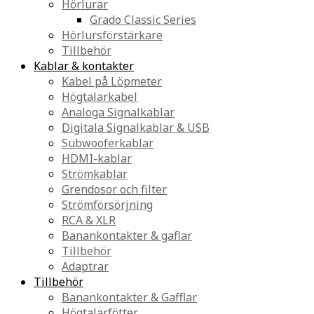
Hörlurar
Grado Classic Series
Hörlursförstärkare
Tillbehör
Kablar & kontakter
Kabel på Löpmeter
Högtalarkabel
Analoga Signalkablar
Digitala Signalkablar & USB
Subwooferkablar
HDMI-kablar
Strömkablar
Grendosor och filter
Strömförsörjning
RCA & XLR
Banankontakter & gaflar
Tillbehör
Adaptrar
Tillbehör
Banankontakter & Gafflar
Högtalarfötter