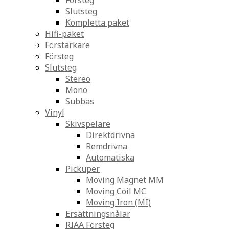
Försteg
Slutsteg
Kompletta paket
Hifi-paket
Förstärkare
Försteg
Slutsteg
Stereo
Mono
Subbas
Vinyl
Skivspelare
Direktdrivna
Remdrivna
Automatiska
Pickuper
Moving Magnet MM
Moving Coil MC
Moving Iron (MI)
Ersättningsnålar
RIAA Försteg