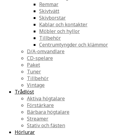
Remmar
Skivtvätt
Skivborstar
Kablar och kontakter
Möbler och hyllor
Tillbehör
Centrumtyngder och klämmor
D/A-omvandlare
CD-spelare
Paket
Tuner
Tillbehör
Vintage
Trådlöst
Aktiva högtalare
Förstärkare
Bärbara högtalare
Streamer
Stativ och fästen
Hörlurar