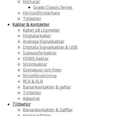
Hörlurar
Grado Classic Series
Hörlursförstärkare
Tillbehör
Kablar & kontakter
Kabel på Löpmeter
Högtalarkabel
Analoga Signalkablar
Digitala Signalkablar & USB
Subwooferkablar
HDMI-kablar
Strömkablar
Grendosor och filter
Strömförsörjning
RCA & XLR
Banankontakter & gaflar
Tillbehör
Adaptrar
Tillbehör
Banankontakter & Gafflar
Högtalarfötter