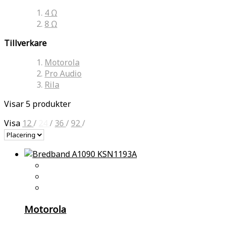
4 Ω
8 Ω
Tillverkare
Motorola
Pro Audio
Rila
Visar 5 produkter
Visa
12
/
24
/
36
/
92
/
Motorola