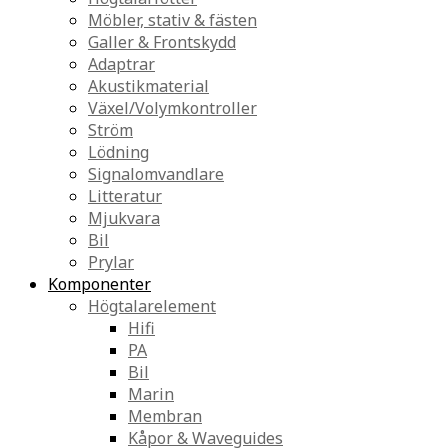
Möbler, stativ & fästen
Galler & Frontskydd
Adaptrar
Akustikmaterial
Växel/Volymkontroller
Ström
Lödning
Signalomvandlare
Litteratur
Mjukvara
Bil
Prylar
Komponenter
Högtalarelement
Hifi
PA
Bil
Marin
Membran
Kåpor & Waveguides