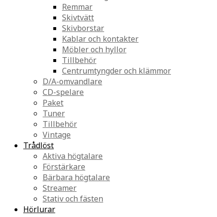
Remmar
Skivtvätt
Skivborstar
Kablar och kontakter
Möbler och hyllor
Tillbehör
Centrumtyngder och klämmor
D/A-omvandlare
CD-spelare
Paket
Tuner
Tillbehör
Vintage
Trådlöst
Aktiva högtalare
Förstärkare
Bärbara högtalare
Streamer
Stativ och fästen
Hörlurar