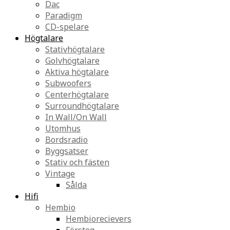
Dac
Paradigm
CD-spelare
Högtalare
Stativhögtalare
Golvhögtalare
Aktiva högtalare
Subwoofers
Centerhögtalare
Surroundhögtalare
In Wall/On Wall
Utomhus
Bordsradio
Byggsatser
Stativ och fästen
Vintage
Sålda
Hifi
Hembio
Hembiorecievers