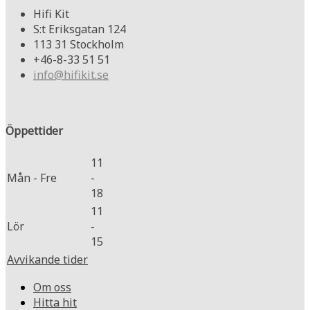
Hifi Kit
S:t Eriksgatan 124
113 31 Stockholm
+46-8-33 51 51
info@hifikit.se
Öppettider
11
Mån - Fre
-
18
11
Lör
-
15
Avvikande tider
Om oss
Hitta hit