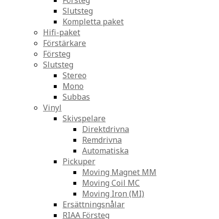
Försteg
Slutsteg
Kompletta paket
Hifi-paket
Förstärkare
Försteg
Slutsteg
Stereo
Mono
Subbas
Vinyl
Skivspelare
Direktdrivna
Remdrivna
Automatiska
Pickuper
Moving Magnet MM
Moving Coil MC
Moving Iron (MI)
Ersättningsnålar
RIAA Försteg