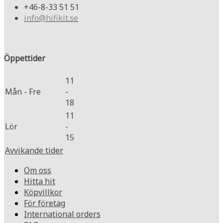
+46-8-33 51 51
info@hifikit.se
Öppettider
11
Mån - Fre
-
18
11
Lör
-
15
Avvikande tider
Om oss
Hitta hit
Köpvillkor
För företag
International orders