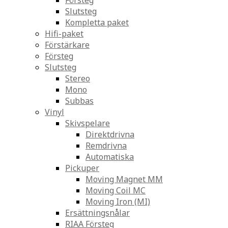
Försteg
Slutsteg
Kompletta paket
Hifi-paket
Förstärkare
Försteg
Slutsteg
Stereo
Mono
Subbas
Vinyl
Skivspelare
Direktdrivna
Remdrivna
Automatiska
Pickuper
Moving Magnet MM
Moving Coil MC
Moving Iron (MI)
Ersättningsnålar
RIAA Försteg