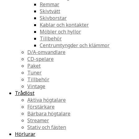
Remmar
Skivtvätt
Skivborstar
Kablar och kontakter
Möbler och hyllor
Tillbehör
Centrumtyngder och klämmor
D/A-omvandlare
CD-spelare
Paket
Tuner
Tillbehör
Vintage
Trådlöst
Aktiva högtalare
Förstärkare
Bärbara högtalare
Streamer
Stativ och fästen
Hörlurar