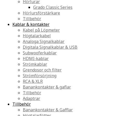
Hörlurar
Grado Classic Series
Hörlursförstärkare
Tillbehör
Kablar & kontakter
Kabel på Löpmeter
Högtalarkabel
Analoga Signalkablar
Digitala Signalkablar & USB
Subwooferkablar
HDMI-kablar
Strömkablar
Grendosor och filter
Strömförsörjning
RCA & XLR
Banankontakter & gaflar
Tillbehör
Adaptrar
Tillbehör
Banankontakter & Gafflar
Högtalarfötter