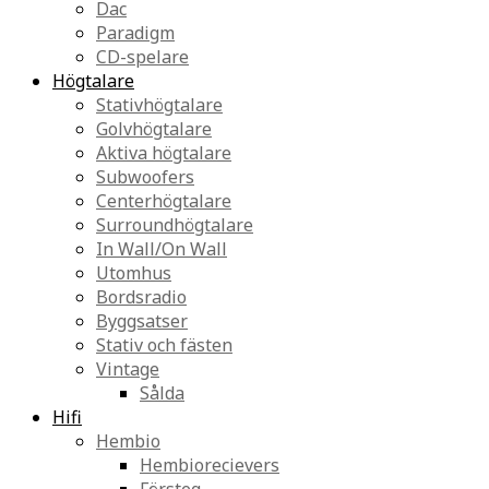
Dac
Paradigm
CD-spelare
Högtalare
Stativhögtalare
Golvhögtalare
Aktiva högtalare
Subwoofers
Centerhögtalare
Surroundhögtalare
In Wall/On Wall
Utomhus
Bordsradio
Byggsatser
Stativ och fästen
Vintage
Sålda
Hifi
Hembio
Hembiorecievers