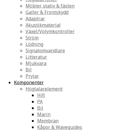
Möbler, stativ & fästen
Galler & Frontskydd
Adaptrar
Akustikmaterial
Växel/Volymkontroller
Ström
Lödning
Signalomvandlare
Litteratur
Mjukvara
Bil
Prylar
Komponenter
Högtalarelement
Hifi
PA
Bil
Marin
Membran
Kåpor & Waveguides