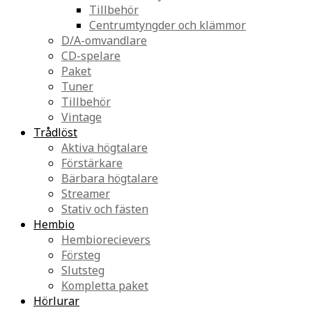
Tillbehör
Centrumtyngder och klämmor
D/A-omvandlare
CD-spelare
Paket
Tuner
Tillbehör
Vintage
Trådlöst
Aktiva högtalare
Förstärkare
Bärbara högtalare
Streamer
Stativ och fästen
Hembio
Hembiorecievers
Försteg
Slutsteg
Kompletta paket
Hörlurar