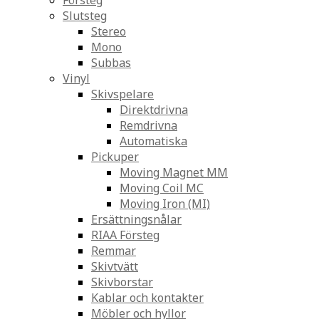
Försteg
Slutsteg
Stereo
Mono
Subbas
Vinyl
Skivspelare
Direktdrivna
Remdrivna
Automatiska
Pickuper
Moving Magnet MM
Moving Coil MC
Moving Iron (MI)
Ersättningsnålar
RIAA Försteg
Remmar
Skivtvätt
Skivborstar
Kablar och kontakter
Möbler och hyllor