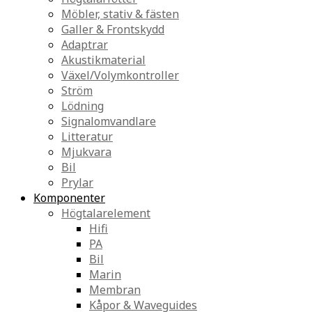
Möbler, stativ & fästen
Galler & Frontskydd
Adaptrar
Akustikmaterial
Växel/Volymkontroller
Ström
Lödning
Signalomvandlare
Litteratur
Mjukvara
Bil
Prylar
Komponenter
Högtalarelement
Hifi
PA
Bil
Marin
Membran
Kåpor & Waveguides