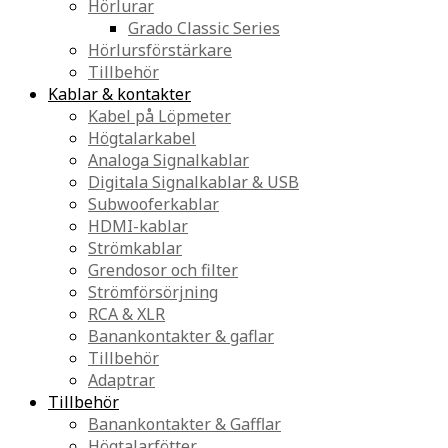
Hörlurar
Grado Classic Series
Hörlursförstärkare
Tillbehör
Kablar & kontakter
Kabel på Löpmeter
Högtalarkabel
Analoga Signalkablar
Digitala Signalkablar & USB
Subwooferkablar
HDMI-kablar
Strömkablar
Grendosor och filter
Strömförsörjning
RCA & XLR
Banankontakter & gaflar
Tillbehör
Adaptrar
Tillbehör
Banankontakter & Gafflar
Högtalarfötter