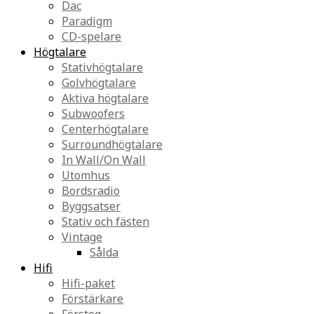
Dac
Paradigm
CD-spelare
Högtalare
Stativhögtalare
Golvhögtalare
Aktiva högtalare
Subwoofers
Centerhögtalare
Surroundhögtalare
In Wall/On Wall
Utomhus
Bordsradio
Byggsatser
Stativ och fästen
Vintage
Sålda
Hifi
Hifi-paket
Förstärkare