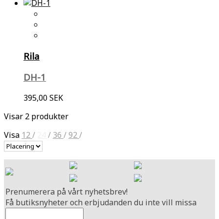
Rila
DH-1
395,00 SEK
Visar 2 produkter
Visa
12
/
24
/
36
/
92
/
Prenumerera på vårt nyhetsbrev!
Få butiksnyheter och erbjudanden du inte vill missa