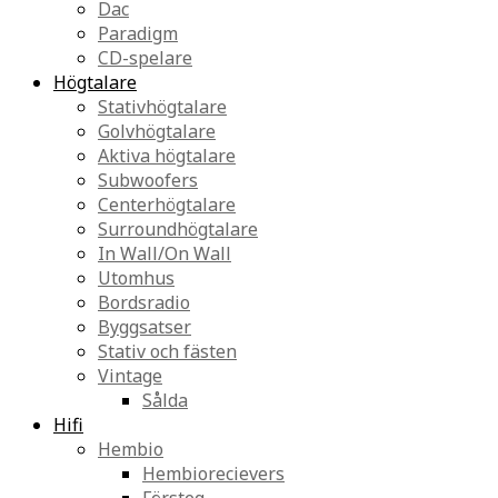
Dac
Paradigm
CD-spelare
Högtalare
Stativhögtalare
Golvhögtalare
Aktiva högtalare
Subwoofers
Centerhögtalare
Surroundhögtalare
In Wall/On Wall
Utomhus
Bordsradio
Byggsatser
Stativ och fästen
Vintage
Sålda
Hifi
Hembio
Hembiorecievers