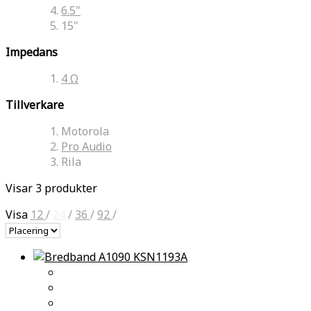
6.5"
15"
Impedans
4 Ω
Tillverkare
Motorola
Pro Audio
Rila
Visar 3 produkter
Visa
12
/
24
/
36
/
92
/