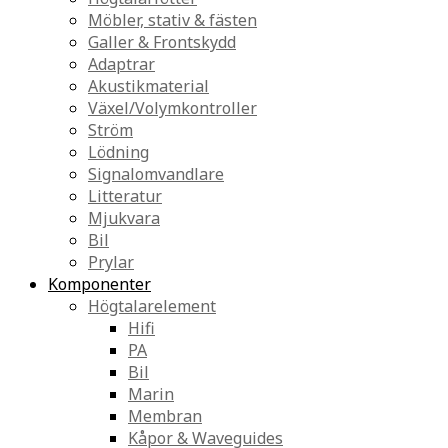
Möbler, stativ & fästen
Galler & Frontskydd
Adaptrar
Akustikmaterial
Växel/Volymkontroller
Ström
Lödning
Signalomvandlare
Litteratur
Mjukvara
Bil
Prylar
Komponenter
Högtalarelement
Hifi
PA
Bil
Marin
Membran
Kåpor & Waveguides