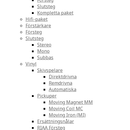
Försteg
Slutsteg
Kompletta paket
Hifi-paket
Förstärkare
Försteg
Slutsteg
Stereo
Mono
Subbas
Vinyl
Skivspelare
Direktdrivna
Remdrivna
Automatiska
Pickuper
Moving Magnet MM
Moving Coil MC
Moving Iron (MI)
Ersättningsnålar
RIAA Försteg