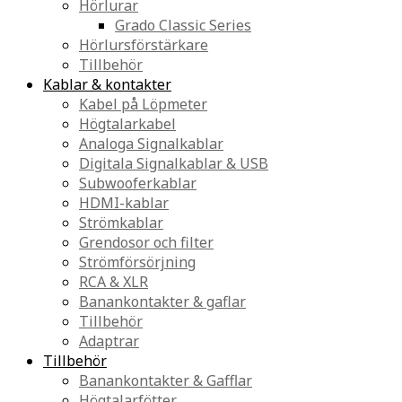
Hörlurar
Grado Classic Series
Hörlursförstärkare
Tillbehör
Kablar & kontakter
Kabel på Löpmeter
Högtalarkabel
Analoga Signalkablar
Digitala Signalkablar & USB
Subwooferkablar
HDMI-kablar
Strömkablar
Grendosor och filter
Strömförsörjning
RCA & XLR
Banankontakter & gaflar
Tillbehör
Adaptrar
Tillbehör
Banankontakter & Gafflar
Högtalarfötter