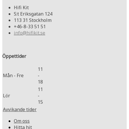
Hifi Kit
S:t Eriksgatan 124
113 31 Stockholm
+46-8-33 51 51
info@hifikit.se
Öppettider
11
Mån - Fre
-
18
11
Lör
-
15
Avvikande tider
Om oss
Hitta hit