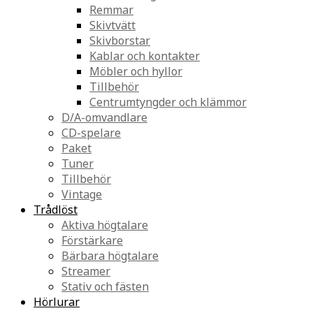
Remmar
Skivtvätt
Skivborstar
Kablar och kontakter
Möbler och hyllor
Tillbehör
Centrumtyngder och klämmor
D/A-omvandlare
CD-spelare
Paket
Tuner
Tillbehör
Vintage
Trådlöst
Aktiva högtalare
Förstärkare
Bärbara högtalare
Streamer
Stativ och fästen
Hörlurar