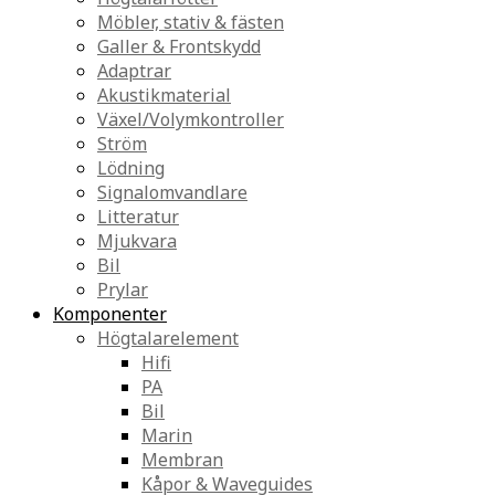
Möbler, stativ & fästen
Galler & Frontskydd
Adaptrar
Akustikmaterial
Växel/Volymkontroller
Ström
Lödning
Signalomvandlare
Litteratur
Mjukvara
Bil
Prylar
Komponenter
Högtalarelement
Hifi
PA
Bil
Marin
Membran
Kåpor & Waveguides