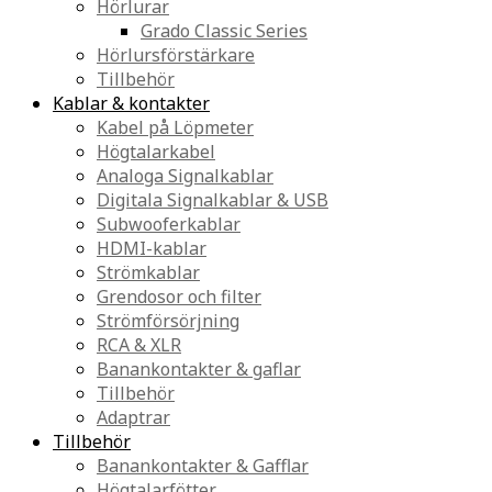
Hörlurar
Grado Classic Series
Hörlursförstärkare
Tillbehör
Kablar & kontakter
Kabel på Löpmeter
Högtalarkabel
Analoga Signalkablar
Digitala Signalkablar & USB
Subwooferkablar
HDMI-kablar
Strömkablar
Grendosor och filter
Strömförsörjning
RCA & XLR
Banankontakter & gaflar
Tillbehör
Adaptrar
Tillbehör
Banankontakter & Gafflar
Högtalarfötter