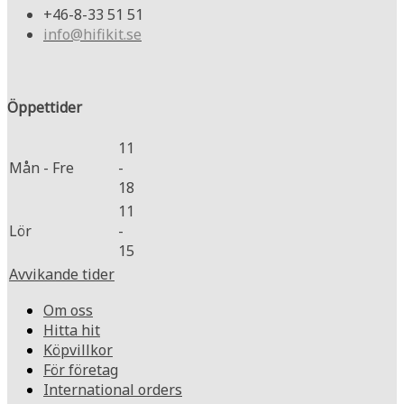
+46-8-33 51 51
info@hifikit.se
Öppettider
11
Mån - Fre
-
18
11
Lör
-
15
Avvikande tider
Om oss
Hitta hit
Köpvillkor
För företag
International orders