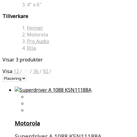
4" x 6"
Tillverkare
Fenner
Motorola
Pro Audio
Rila
Visar 3 produkter
Visa
12
/
24
/
36
/
92
/
Motorola
Superdriver A 1088 KSN11188A