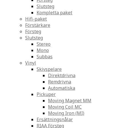
Försteg
Slutsteg
Kompletta paket
Hifi-paket
Förstärkare
Försteg
Slutsteg
Stereo
Mono
Subbas
Vinyl
Skivspelare
Direktdrivna
Remdrivna
Automatiska
Pickuper
Moving Magnet MM
Moving Coil MC
Moving Iron (MI)
Ersättningsnålar
RIAA Försteg