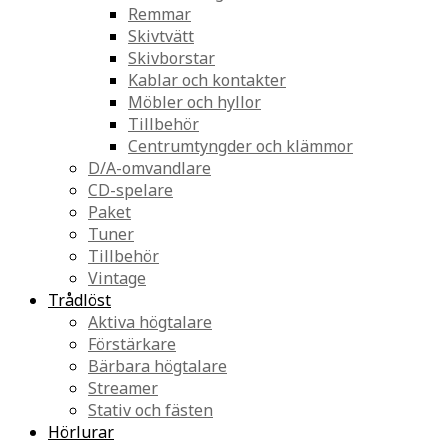
Remmar
Skivtvätt
Skivborstar
Kablar och kontakter
Möbler och hyllor
Tillbehör
Centrumtyngder och klämmor
D/A-omvandlare
CD-spelare
Paket
Tuner
Tillbehör
Vintage
Trådlöst
Aktiva högtalare
Förstärkare
Bärbara högtalare
Streamer
Stativ och fästen
Hörlurar