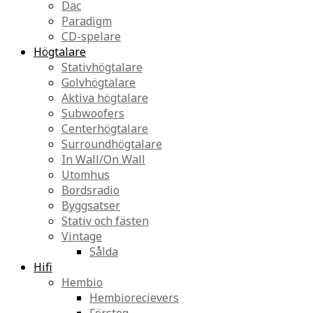
Dac
Paradigm
CD-spelare
Högtalare
Stativhögtalare
Golvhögtalare
Aktiva högtalare
Subwoofers
Centerhögtalare
Surroundhögtalare
In Wall/On Wall
Utomhus
Bordsradio
Byggsatser
Stativ och fästen
Vintage
Sålda
Hifi
Hembio
Hembiorecievers