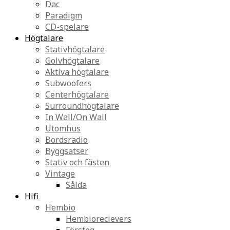
Dac
Paradigm
CD-spelare
Högtalare
Stativhögtalare
Golvhögtalare
Aktiva högtalare
Subwoofers
Centerhögtalare
Surroundhögtalare
In Wall/On Wall
Utomhus
Bordsradio
Byggsatser
Stativ och fästen
Vintage
Sålda
Hifi
Hembio
Hembiorecievers