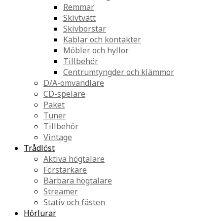
Remmar
Skivtvätt
Skivborstar
Kablar och kontakter
Möbler och hyllor
Tillbehör
Centrumtyngder och klämmor
D/A-omvandlare
CD-spelare
Paket
Tuner
Tillbehör
Vintage
Trådlöst
Aktiva högtalare
Förstärkare
Bärbara högtalare
Streamer
Stativ och fästen
Hörlurar