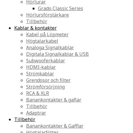
Hörlurar
Grado Classic Series
Hörlursförstärkare
Tillbehör
Kablar & kontakter
Kabel på Löpmeter
Högtalarkabel
Analoga Signalkablar
Digitala Signalkablar & USB
Subwooferkablar
HDMI-kablar
Strömkablar
Grendosor och filter
Strömförsörjning
RCA & XLR
Banankontakter & gaflar
Tillbehör
Adaptrar
Tillbehör
Banankontakter & Gafflar
Högtalarfötter