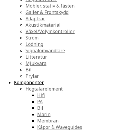
Möbler, stativ & fästen
Galler & Frontskydd
Adaptrar
Akustikmaterial
Växel/Volymkontroller
Ström
Lödning
Signalomvandlare
Litteratur
Mjukvara
Bil
Prylar
Komponenter
Högtalarelement
Hifi
PA
Bil
Marin
Membran
Kåpor & Waveguides