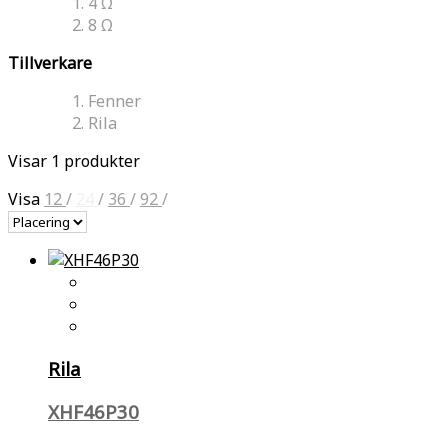
4 Ω
8 Ω
Tillverkare
Fenner
Rila
Visar 1 produkter
Visa
12
/
24
/
36
/
92
/
Rila
XHF46P30