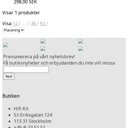
298,00 SEK
Visar 1 produkter
Visa
12
/
24
/
36
/
92
/
Prenumerera på vårt nyhetsbrev!
Få butiksnyheter och erbjudanden du inte vill missa
Butiken
Hifi Kit
S:t Eriksgatan 124
113 31 Stockholm
+46-8-33 51 51