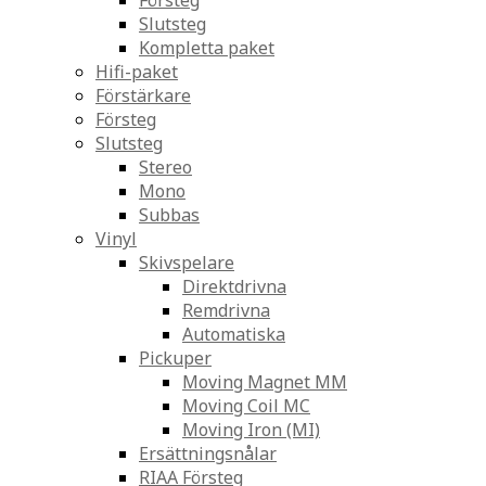
Försteg
Slutsteg
Kompletta paket
Hifi-paket
Förstärkare
Försteg
Slutsteg
Stereo
Mono
Subbas
Vinyl
Skivspelare
Direktdrivna
Remdrivna
Automatiska
Pickuper
Moving Magnet MM
Moving Coil MC
Moving Iron (MI)
Ersättningsnålar
RIAA Försteg