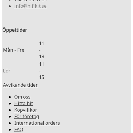
info@hifikit.se
Öppettider
11
Mån - Fre
-
18
11
Lör
-
15
Avvikande tider
Om oss
Hitta hit
Köpvillkor
För företag
International orders
FAQ