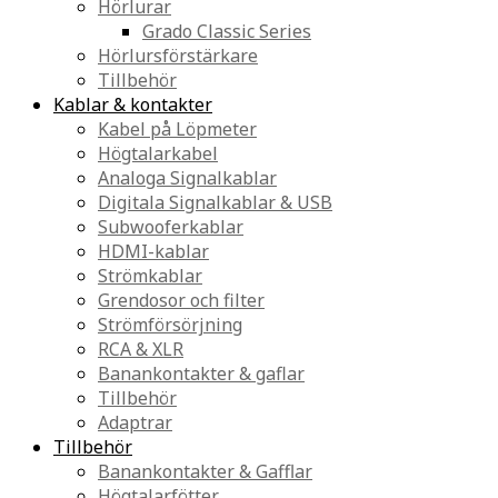
Hörlurar
Grado Classic Series
Hörlursförstärkare
Tillbehör
Kablar & kontakter
Kabel på Löpmeter
Högtalarkabel
Analoga Signalkablar
Digitala Signalkablar & USB
Subwooferkablar
HDMI-kablar
Strömkablar
Grendosor och filter
Strömförsörjning
RCA & XLR
Banankontakter & gaflar
Tillbehör
Adaptrar
Tillbehör
Banankontakter & Gafflar
Högtalarfötter