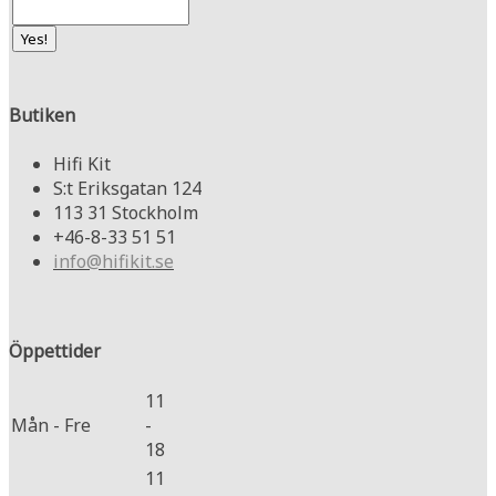
Butiken
Hifi Kit
S:t Eriksgatan 124
113 31 Stockholm
+46-8-33 51 51
info@hifikit.se
Öppettider
11
Mån - Fre
-
18
11