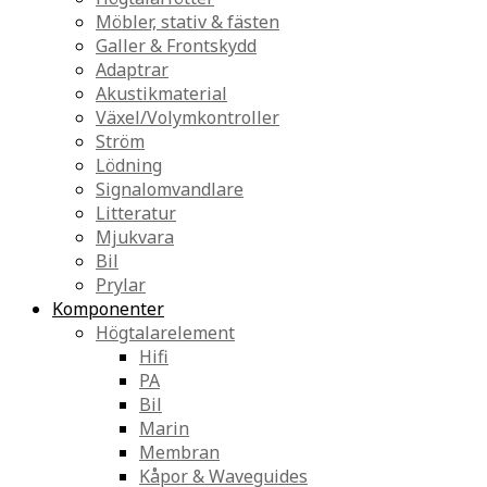
Möbler, stativ & fästen
Galler & Frontskydd
Adaptrar
Akustikmaterial
Växel/Volymkontroller
Ström
Lödning
Signalomvandlare
Litteratur
Mjukvara
Bil
Prylar
Komponenter
Högtalarelement
Hifi
PA
Bil
Marin
Membran
Kåpor & Waveguides