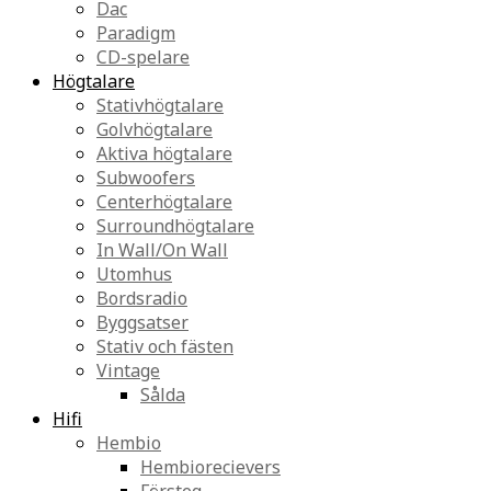
Dac
Paradigm
CD-spelare
Högtalare
Stativhögtalare
Golvhögtalare
Aktiva högtalare
Subwoofers
Centerhögtalare
Surroundhögtalare
In Wall/On Wall
Utomhus
Bordsradio
Byggsatser
Stativ och fästen
Vintage
Sålda
Hifi
Hembio
Hembiorecievers