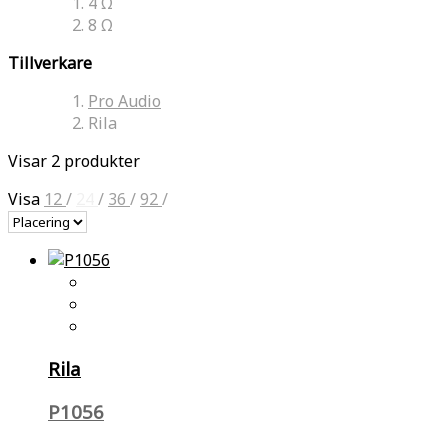
4 Ω
8 Ω
Tillverkare
Pro Audio
Rila
Visar 2 produkter
Visa
12
/
24
/
36
/
92
/
Rila
P1056