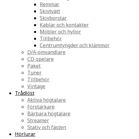
Remmar
Skivtvätt
Skivborstar
Kablar och kontakter
Möbler och hyllor
Tillbehör
Centrumtyngder och klämmor
D/A-omvandlare
CD-spelare
Paket
Tuner
Tillbehör
Vintage
Trådlöst
Aktiva högtalare
Förstärkare
Bärbara högtalare
Streamer
Stativ och fästen
Hörlurar