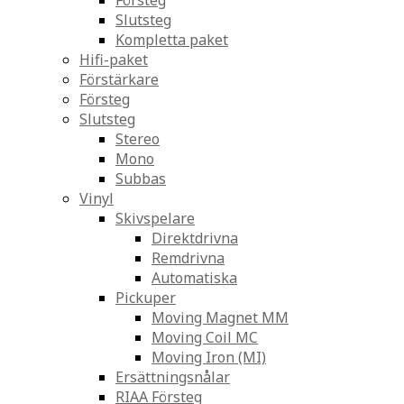
Försteg
Slutsteg
Kompletta paket
Hifi-paket
Förstärkare
Försteg
Slutsteg
Stereo
Mono
Subbas
Vinyl
Skivspelare
Direktdrivna
Remdrivna
Automatiska
Pickuper
Moving Magnet MM
Moving Coil MC
Moving Iron (MI)
Ersättningsnålar
RIAA Försteg