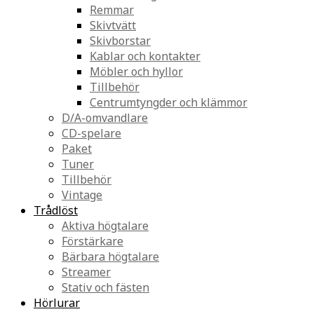
Remmar
Skivtvätt
Skivborstar
Kablar och kontakter
Möbler och hyllor
Tillbehör
Centrumtyngder och klämmor
D/A-omvandlare
CD-spelare
Paket
Tuner
Tillbehör
Vintage
Trådlöst
Aktiva högtalare
Förstärkare
Bärbara högtalare
Streamer
Stativ och fästen
Hörlurar