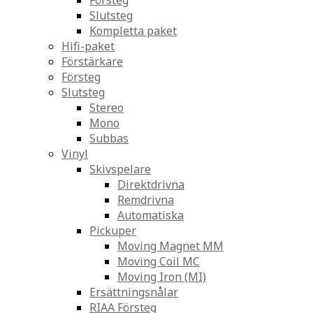
Försteg
Slutsteg
Kompletta paket
Hifi-paket
Förstärkare
Försteg
Slutsteg
Stereo
Mono
Subbas
Vinyl
Skivspelare
Direktdrivna
Remdrivna
Automatiska
Pickuper
Moving Magnet MM
Moving Coil MC
Moving Iron (MI)
Ersättningsnålar
RIAA Försteg