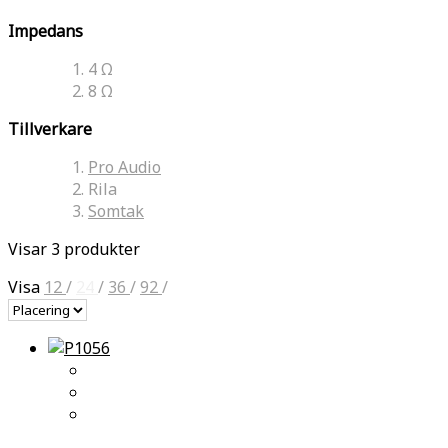
Impedans
4 Ω
8 Ω
Tillverkare
Pro Audio
Rila
Somtak
Visar 3 produkter
Visa
12
/
24
/
36
/
92
/