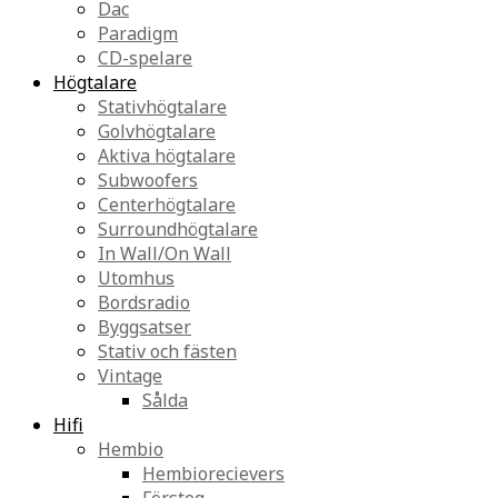
Dac
Paradigm
CD-spelare
Högtalare
Stativhögtalare
Golvhögtalare
Aktiva högtalare
Subwoofers
Centerhögtalare
Surroundhögtalare
In Wall/On Wall
Utomhus
Bordsradio
Byggsatser
Stativ och fästen
Vintage
Sålda
Hifi
Hembio
Hembiorecievers