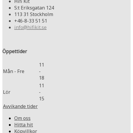
Hifi Kit
S:t Eriksgatan 124
113 31 Stockholm
+46-8-33 51 51
info@hifikit.se
Öppettider
11
Mån - Fre
-
18
11
Lör
-
15
Avvikande tider
Om oss
Hitta hit
Köpvillkor