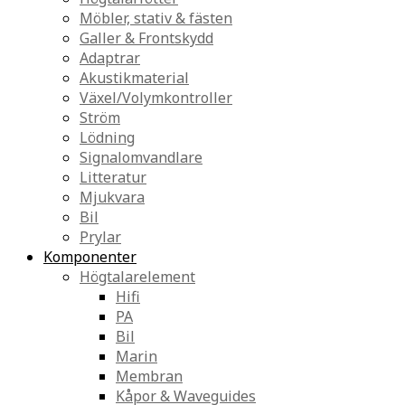
Möbler, stativ & fästen
Galler & Frontskydd
Adaptrar
Akustikmaterial
Växel/Volymkontroller
Ström
Lödning
Signalomvandlare
Litteratur
Mjukvara
Bil
Prylar
Komponenter
Högtalarelement
Hifi
PA
Bil
Marin
Membran
Kåpor & Waveguides