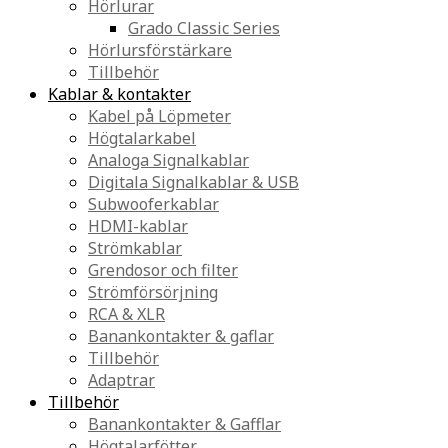
Hörlurar
Grado Classic Series
Hörlursförstärkare
Tillbehör
Kablar & kontakter
Kabel på Löpmeter
Högtalarkabel
Analoga Signalkablar
Digitala Signalkablar & USB
Subwooferkablar
HDMI-kablar
Strömkablar
Grendosor och filter
Strömförsörjning
RCA & XLR
Banankontakter & gaflar
Tillbehör
Adaptrar
Tillbehör
Banankontakter & Gafflar
Högtalarfötter