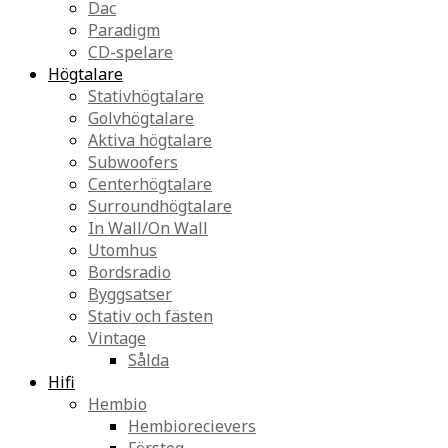
Dac
Paradigm
CD-spelare
Högtalare
Stativhögtalare
Golvhögtalare
Aktiva högtalare
Subwoofers
Centerhögtalare
Surroundhögtalare
In Wall/On Wall
Utomhus
Bordsradio
Byggsatser
Stativ och fästen
Vintage
Sålda
Hifi
Hembio
Hembiorecievers