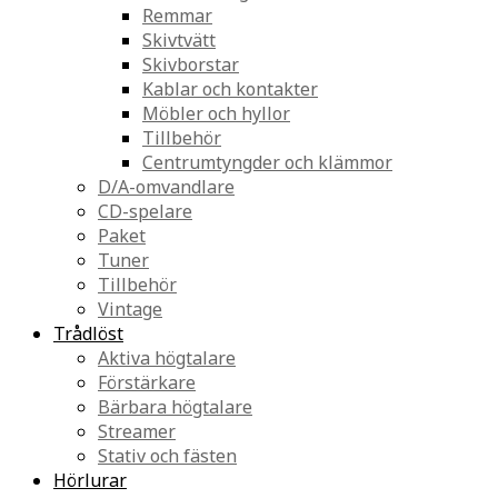
Remmar
Skivtvätt
Skivborstar
Kablar och kontakter
Möbler och hyllor
Tillbehör
Centrumtyngder och klämmor
D/A-omvandlare
CD-spelare
Paket
Tuner
Tillbehör
Vintage
Trådlöst
Aktiva högtalare
Förstärkare
Bärbara högtalare
Streamer
Stativ och fästen
Hörlurar