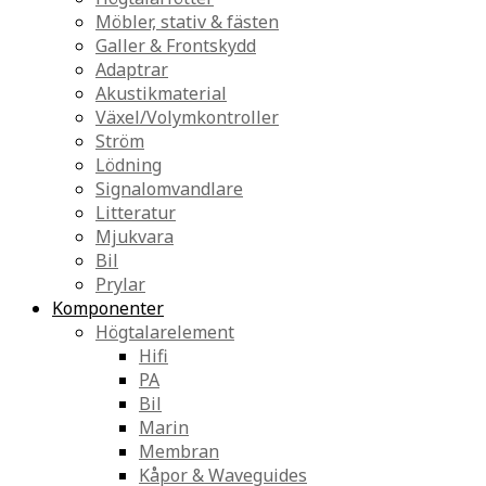
Möbler, stativ & fästen
Galler & Frontskydd
Adaptrar
Akustikmaterial
Växel/Volymkontroller
Ström
Lödning
Signalomvandlare
Litteratur
Mjukvara
Bil
Prylar
Komponenter
Högtalarelement
Hifi
PA
Bil
Marin
Membran
Kåpor & Waveguides