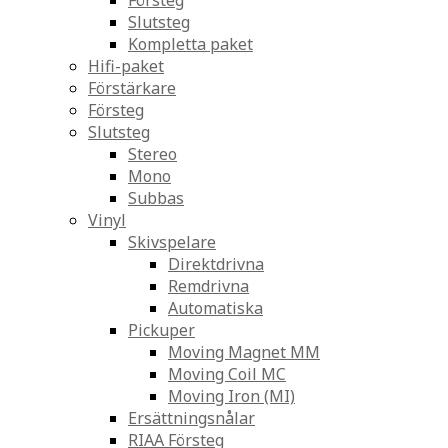
Försteg
Slutsteg
Kompletta paket
Hifi-paket
Förstärkare
Försteg
Slutsteg
Stereo
Mono
Subbas
Vinyl
Skivspelare
Direktdrivna
Remdrivna
Automatiska
Pickuper
Moving Magnet MM
Moving Coil MC
Moving Iron (MI)
Ersättningsnålar
RIAA Försteg