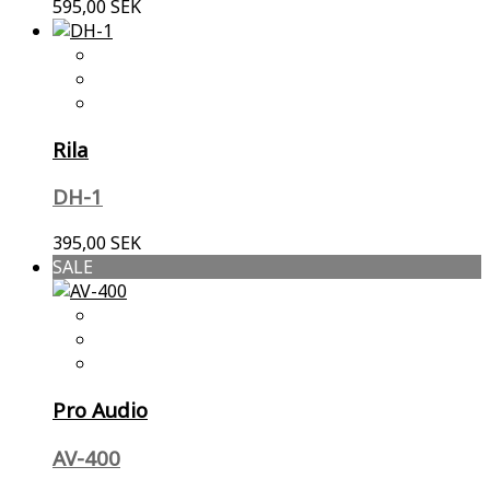
595,00 SEK
Rila
DH-1
395,00 SEK
SALE
Pro Audio
AV-400