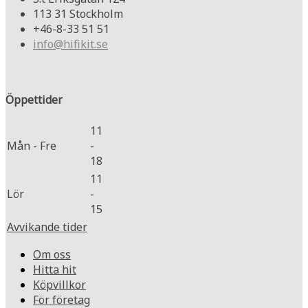
113 31 Stockholm
+46-8-33 51 51
info@hifikit.se
Öppettider
11
Mån - Fre
-
18
11
Lör
-
15
Avvikande tider
Om oss
Hitta hit
Köpvillkor
För företag