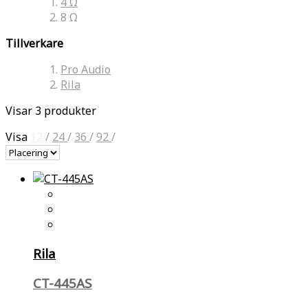
4 Ω
8 Ω
Tillverkare
Pro Audio
Rila
Visar 3 produkter
Visa
12
/
24
/
36
/
92
/
Rila
CT-445AS