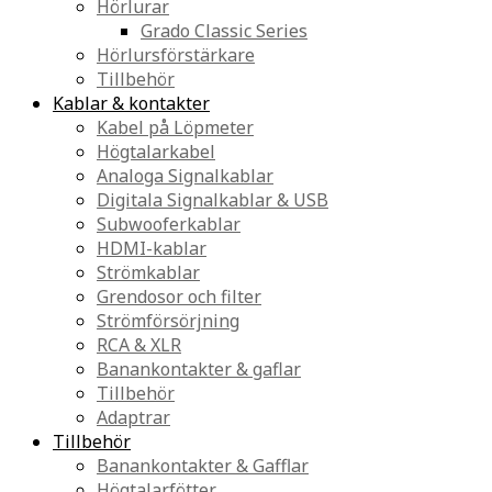
Hörlurar
Grado Classic Series
Hörlursförstärkare
Tillbehör
Kablar & kontakter
Kabel på Löpmeter
Högtalarkabel
Analoga Signalkablar
Digitala Signalkablar & USB
Subwooferkablar
HDMI-kablar
Strömkablar
Grendosor och filter
Strömförsörjning
RCA & XLR
Banankontakter & gaflar
Tillbehör
Adaptrar
Tillbehör
Banankontakter & Gafflar
Högtalarfötter