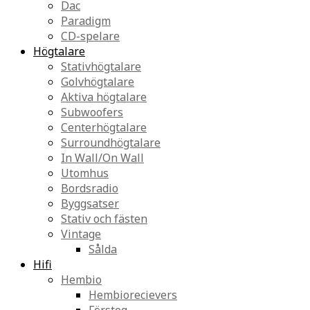
Dac
Paradigm
CD-spelare
Högtalare
Stativhögtalare
Golvhögtalare
Aktiva högtalare
Subwoofers
Centerhögtalare
Surroundhögtalare
In Wall/On Wall
Utomhus
Bordsradio
Byggsatser
Stativ och fästen
Vintage
Sålda
Hifi
Hembio
Hembiorecievers