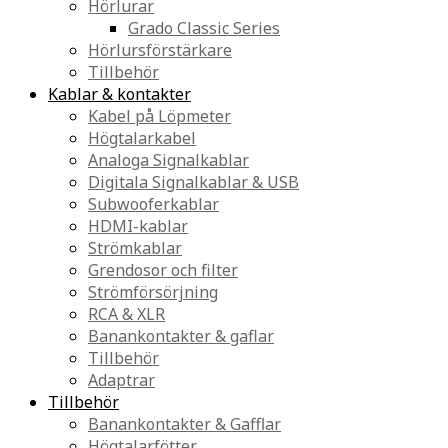
Hörlurar
Grado Classic Series
Hörlursförstärkare
Tillbehör
Kablar & kontakter
Kabel på Löpmeter
Högtalarkabel
Analoga Signalkablar
Digitala Signalkablar & USB
Subwooferkablar
HDMI-kablar
Strömkablar
Grendosor och filter
Strömförsörjning
RCA & XLR
Banankontakter & gaflar
Tillbehör
Adaptrar
Tillbehör
Banankontakter & Gafflar
Högtalarfötter