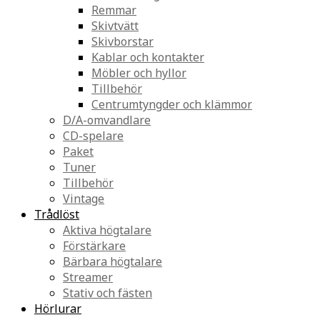
Remmar
Skivtvätt
Skivborstar
Kablar och kontakter
Möbler och hyllor
Tillbehör
Centrumtyngder och klämmor
D/A-omvandlare
CD-spelare
Paket
Tuner
Tillbehör
Vintage
Trådlöst
Aktiva högtalare
Förstärkare
Bärbara högtalare
Streamer
Stativ och fästen
Hörlurar