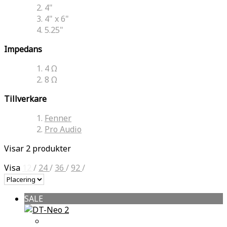
4"
4" x 6"
5.25"
Impedans
4 Ω
8 Ω
Tillverkare
Fenner
Pro Audio
Visar 2 produkter
Visa
12
/
24
/
36
/
92
/
SALE