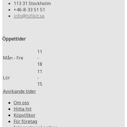
113 31 Stockholm
+46-8-33 51 51
info@hifikit.se
Öppettider
11
Mån - Fre
-
18
11
Lör
-
15
Avvikande tider
Om oss
Hitta hit
Köpvillkor
För företag