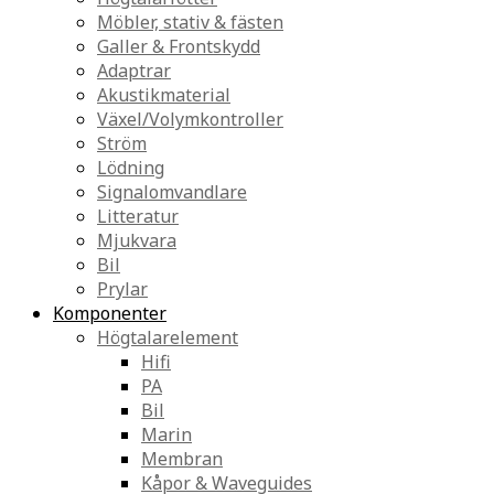
Möbler, stativ & fästen
Galler & Frontskydd
Adaptrar
Akustikmaterial
Växel/Volymkontroller
Ström
Lödning
Signalomvandlare
Litteratur
Mjukvara
Bil
Prylar
Komponenter
Högtalarelement
Hifi
PA
Bil
Marin
Membran
Kåpor & Waveguides