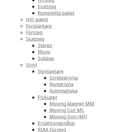
Försteg
Slutsteg
Kompletta paket
Hifi-paket
Förstärkare
Försteg
Slutsteg
Stereo
Mono
Subbas
Vinyl
Skivspelare
Direktdrivna
Remdrivna
Automatiska
Pickuper
Moving Magnet MM
Moving Coil MC
Moving Iron (MI)
Ersättningsnålar
RIAA Försteg