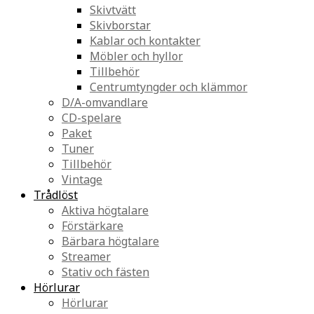
Skivtvätt
Skivborstar
Kablar och kontakter
Möbler och hyllor
Tillbehör
Centrumtyngder och klämmor
D/A-omvandlare
CD-spelare
Paket
Tuner
Tillbehör
Vintage
Trådlöst
Aktiva högtalare
Förstärkare
Bärbara högtalare
Streamer
Stativ och fästen
Hörlurar
Hörlurar