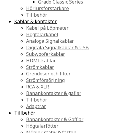
Grado Classic Series
Hörlursförstärkare
Tillbehör
Kablar & kontakter
Kabel på Löpmeter
Högtalarkabel
Analoga Signalkablar
Digitala Signalkablar & USB
Subwooferkablar
HDMI-kablar
Strömkablar
Grendosor och filter
Strömförsörjning
RCA & XLR
Banankontakter & gaflar
Tillbehör
Adaptrar
Tillbehör
Banankontakter & Gafflar
Högtalarfötter
Möbler, stativ & fästen