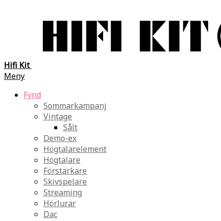
Hifi Kit
Meny
Fynd
Sommarkampanj
Vintage
Sålt
Demo-ex
Högtalarelement
Högtalare
Förstärkare
Skivspelare
Streaming
Hörlurar
Dac