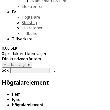
Nålfilsmatta & Lim
Elektronrör
PA
Högtalare
Slutsteg
Mikrofoner
Tillbehör
Tillverkare
0,00 SEK
0 produkter i kundvagen
Din kundvagn är tom.
Visa kundvagnen
Sök:
Högtalarelement
Hem
Fynd
Högtalarelement