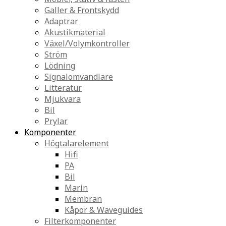
Galler & Frontskydd
Adaptrar
Akustikmaterial
Växel/Volymkontroller
Ström
Lödning
Signalomvandlare
Litteratur
Mjukvara
Bil
Prylar
Komponenter
Högtalarelement
Hifi
PA
Bil
Marin
Membran
Kåpor & Waveguides
Filterkomponenter