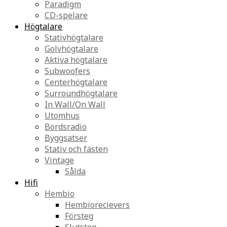
Paradigm
CD-spelare
Högtalare
Stativhögtalare
Golvhögtalare
Aktiva högtalare
Subwoofers
Centerhögtalare
Surroundhögtalare
In Wall/On Wall
Utomhus
Bordsradio
Byggsatser
Stativ och fästen
Vintage
Sålda
Hifi
Hembio
Hembiorecievers
Försteg