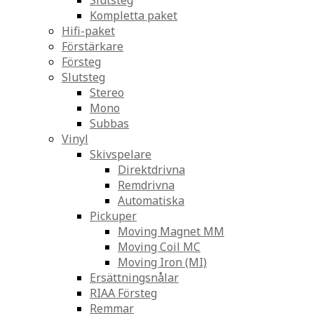
Slutsteg
Kompletta paket
Hifi-paket
Förstärkare
Försteg
Slutsteg
Stereo
Mono
Subbas
Vinyl
Skivspelare
Direktdrivna
Remdrivna
Automatiska
Pickuper
Moving Magnet MM
Moving Coil MC
Moving Iron (MI)
Ersättningsnålar
RIAA Försteg
Remmar