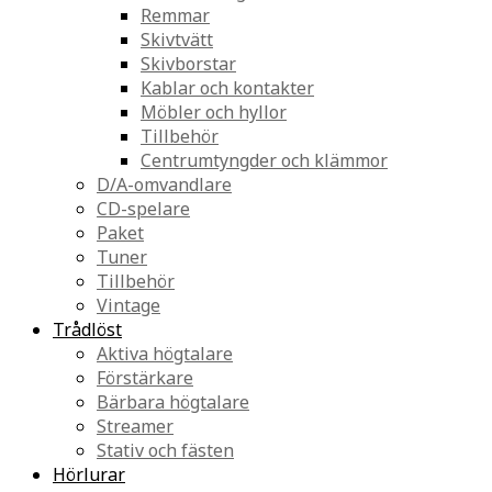
Remmar
Skivtvätt
Skivborstar
Kablar och kontakter
Möbler och hyllor
Tillbehör
Centrumtyngder och klämmor
D/A-omvandlare
CD-spelare
Paket
Tuner
Tillbehör
Vintage
Trådlöst
Aktiva högtalare
Förstärkare
Bärbara högtalare
Streamer
Stativ och fästen
Hörlurar