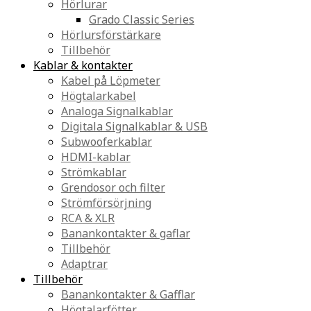
Hörlurar
Grado Classic Series
Hörlursförstärkare
Tillbehör
Kablar & kontakter
Kabel på Löpmeter
Högtalarkabel
Analoga Signalkablar
Digitala Signalkablar & USB
Subwooferkablar
HDMI-kablar
Strömkablar
Grendosor och filter
Strömförsörjning
RCA & XLR
Banankontakter & gaflar
Tillbehör
Adaptrar
Tillbehör
Banankontakter & Gafflar
Högtalarfötter