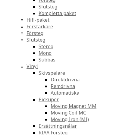
Försteg
Slutsteg
Kompletta paket
Hifi-paket
Förstärkare
Försteg
Slutsteg
Stereo
Mono
Subbas
Vinyl
Skivspelare
Direktdrivna
Remdrivna
Automatiska
Pickuper
Moving Magnet MM
Moving Coil MC
Moving Iron (MI)
Ersättningsnålar
RIAA Försteg