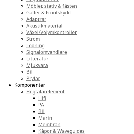
Möbler, stativ & fästen
Galler & Frontskydd
Adaptrar
Akustikmaterial
Växel/Volymkontroller
Ström
Lödning
Signalomvandlare
Litteratur
Mjukvara
Bil
Prylar
Komponenter
Högtalarelement
Hifi
PA
Bil
Marin
Membran
Kåpor & Waveguides