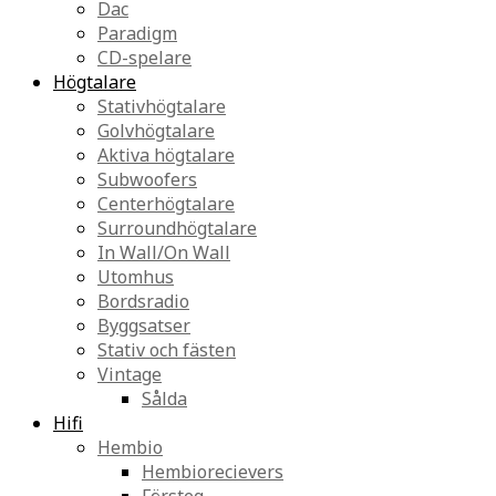
Dac
Paradigm
CD-spelare
Högtalare
Stativhögtalare
Golvhögtalare
Aktiva högtalare
Subwoofers
Centerhögtalare
Surroundhögtalare
In Wall/On Wall
Utomhus
Bordsradio
Byggsatser
Stativ och fästen
Vintage
Sålda
Hifi
Hembio
Hembiorecievers