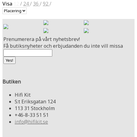
Visa
12
/
24
/
36
/
92
/
Prenumerera på vårt nyhetsbrev!
Få butiksnyheter och erbjudanden du inte vill missa
Butiken
Hifi Kit
S:t Eriksgatan 124
113 31 Stockholm
+46-8-33 51 51
info@hifikit.se