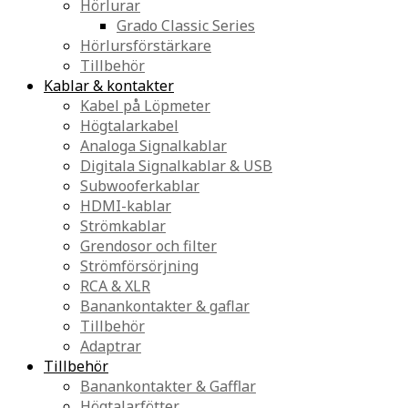
Hörlurar
Grado Classic Series
Hörlursförstärkare
Tillbehör
Kablar & kontakter
Kabel på Löpmeter
Högtalarkabel
Analoga Signalkablar
Digitala Signalkablar & USB
Subwooferkablar
HDMI-kablar
Strömkablar
Grendosor och filter
Strömförsörjning
RCA & XLR
Banankontakter & gaflar
Tillbehör
Adaptrar
Tillbehör
Banankontakter & Gafflar
Högtalarfötter