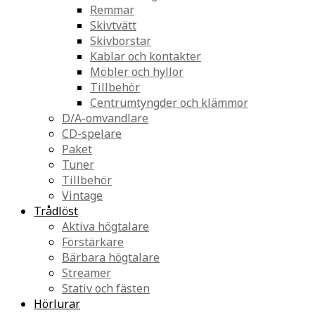
Remmar
Skivtvätt
Skivborstar
Kablar och kontakter
Möbler och hyllor
Tillbehör
Centrumtyngder och klämmor
D/A-omvandlare
CD-spelare
Paket
Tuner
Tillbehör
Vintage
Trådlöst
Aktiva högtalare
Förstärkare
Bärbara högtalare
Streamer
Stativ och fästen
Hörlurar