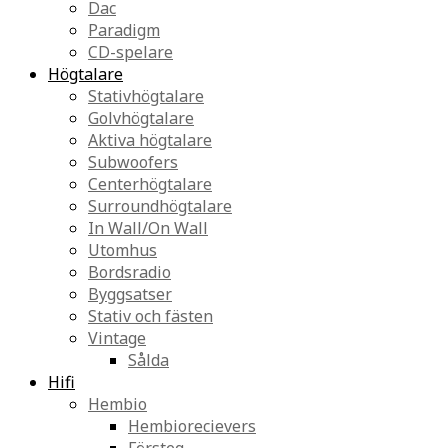
Dac
Paradigm
CD-spelare
Högtalare
Stativhögtalare
Golvhögtalare
Aktiva högtalare
Subwoofers
Centerhögtalare
Surroundhögtalare
In Wall/On Wall
Utomhus
Bordsradio
Byggsatser
Stativ och fästen
Vintage
Sålda
Hifi
Hembio
Hembiorecievers