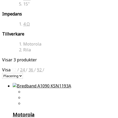
15"
Impedans
4 Ω
Tillverkare
Motorola
Rila
Visar 3 produkter
Visa
12
/
24
/
36
/
92
/
Motorola