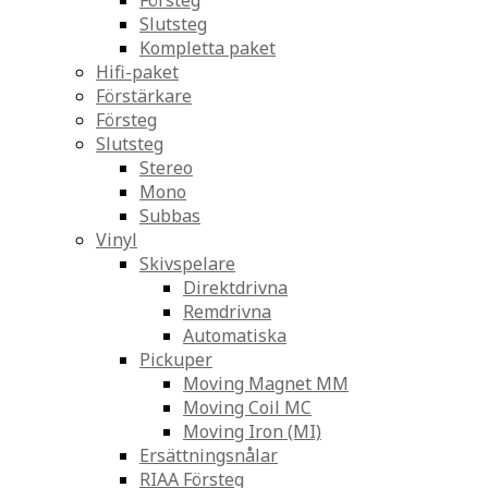
Försteg
Slutsteg
Kompletta paket
Hifi-paket
Förstärkare
Försteg
Slutsteg
Stereo
Mono
Subbas
Vinyl
Skivspelare
Direktdrivna
Remdrivna
Automatiska
Pickuper
Moving Magnet MM
Moving Coil MC
Moving Iron (MI)
Ersättningsnålar
RIAA Försteg