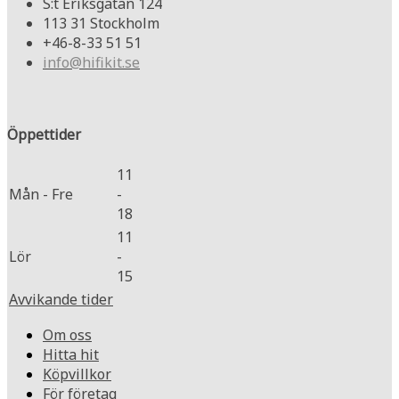
S:t Eriksgatan 124
113 31 Stockholm
+46-8-33 51 51
info@hifikit.se
Öppettider
11
Mån - Fre
-
18
11
Lör
-
15
Avvikande tider
Om oss
Hitta hit
Köpvillkor
För företag