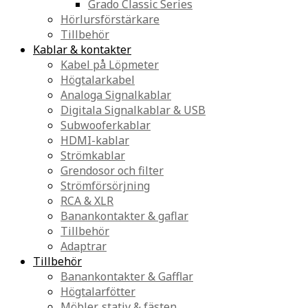
Grado Classic Series
Hörlursförstärkare
Tillbehör
Kablar & kontakter
Kabel på Löpmeter
Högtalarkabel
Analoga Signalkablar
Digitala Signalkablar & USB
Subwooferkablar
HDMI-kablar
Strömkablar
Grendosor och filter
Strömförsörjning
RCA & XLR
Banankontakter & gaflar
Tillbehör
Adaptrar
Tillbehör
Banankontakter & Gafflar
Högtalarfötter
Möbler, stativ & fästen