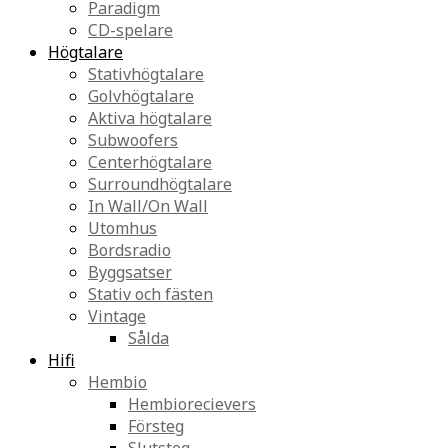
Paradigm
CD-spelare
Högtalare
Stativhögtalare
Golvhögtalare
Aktiva högtalare
Subwoofers
Centerhögtalare
Surroundhögtalare
In Wall/On Wall
Utomhus
Bordsradio
Byggsatser
Stativ och fästen
Vintage
Sålda
Hifi
Hembio
Hembiorecievers
Försteg