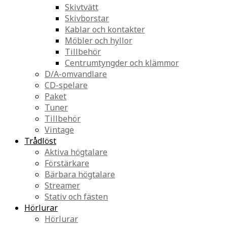
Skivtvätt
Skivborstar
Kablar och kontakter
Möbler och hyllor
Tillbehör
Centrumtyngder och klämmor
D/A-omvandlare
CD-spelare
Paket
Tuner
Tillbehör
Vintage
Trådlöst
Aktiva högtalare
Förstärkare
Bärbara högtalare
Streamer
Stativ och fästen
Hörlurar
Hörlurar