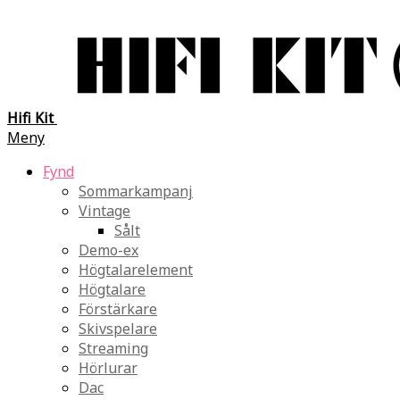
Hifi Kit
Meny
Fynd
Sommarkampanj
Vintage
Sålt
Demo-ex
Högtalarelement
Högtalare
Förstärkare
Skivspelare
Streaming
Hörlurar
Dac