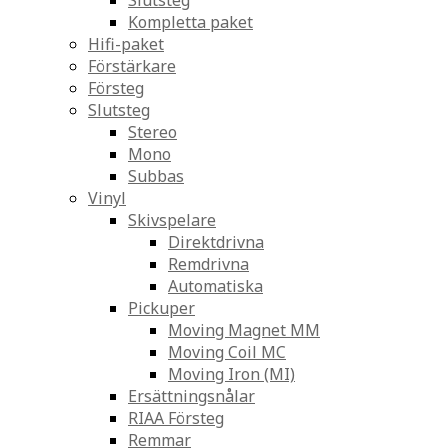
Slutsteg
Kompletta paket
Hifi-paket
Förstärkare
Försteg
Slutsteg
Stereo
Mono
Subbas
Vinyl
Skivspelare
Direktdrivna
Remdrivna
Automatiska
Pickuper
Moving Magnet MM
Moving Coil MC
Moving Iron (MI)
Ersättningsnålar
RIAA Försteg
Remmar