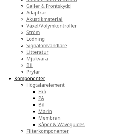
Galler & Frontskydd
Adaptrar
Akustikmaterial
Växel/Volymkontroller
Ström
Lödning
Signalomvandlare
Litteratur
Mjukvara
Bil
Prylar
Komponenter
Högtalarelement
Hifi
PA
Bil
Marin
Membran
Kåpor & Waveguides
Filterkomponenter