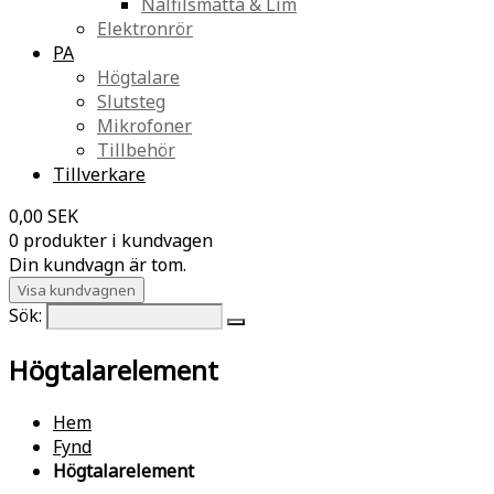
Nålfilsmatta & Lim
Elektronrör
PA
Högtalare
Slutsteg
Mikrofoner
Tillbehör
Tillverkare
0,00 SEK
0 produkter i kundvagen
Din kundvagn är tom.
Visa kundvagnen
Sök:
Högtalarelement
Hem
Fynd
Högtalarelement