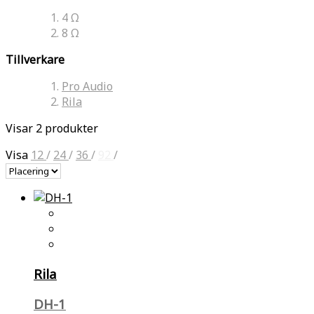
4 Ω
8 Ω
Tillverkare
Pro Audio
Rila
Visar 2 produkter
Visa
12
/
24
/
36
/
92
/
Rila
DH-1