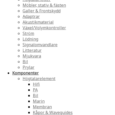
Möbler, stativ & fästen
Galler & Frontskydd
Adaptrar
Akustikmaterial
Växel/Volymkontroller
Ström
Lödning
Signalomvandlare
Litteratur
Mjukvara
Bil
Prylar
Komponenter
Högtalarelement
Hifi
PA
Bil
Marin
Membran
Kåpor & Waveguides