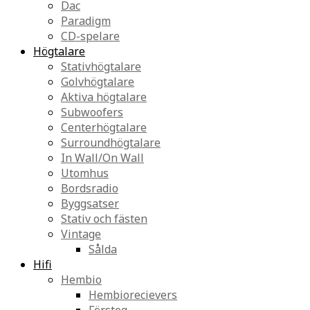
Dac
Paradigm
CD-spelare
Högtalare
Stativhögtalare
Golvhögtalare
Aktiva högtalare
Subwoofers
Centerhögtalare
Surroundhögtalare
In Wall/On Wall
Utomhus
Bordsradio
Byggsatser
Stativ och fästen
Vintage
Sålda
Hifi
Hembio
Hembiorecievers