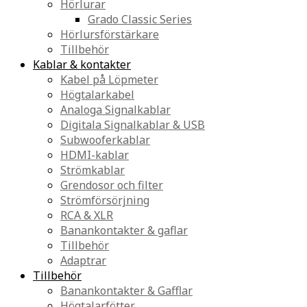
Hörlurar
Grado Classic Series
Hörlursförstärkare
Tillbehör
Kablar & kontakter
Kabel på Löpmeter
Högtalarkabel
Analoga Signalkablar
Digitala Signalkablar & USB
Subwooferkablar
HDMI-kablar
Strömkablar
Grendosor och filter
Strömförsörjning
RCA & XLR
Banankontakter & gaflar
Tillbehör
Adaptrar
Tillbehör
Banankontakter & Gafflar
Högtalarfötter