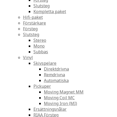
Försteg
Slutsteg
Kompletta paket
Hifi-paket
Förstärkare
Försteg
Slutsteg
Stereo
Mono
Subbas
Vinyl
Skivspelare
Direktdrivna
Remdrivna
Automatiska
Pickuper
Moving Magnet MM
Moving Coil MC
Moving Iron (MI)
Ersättningsnålar
RIAA Försteg