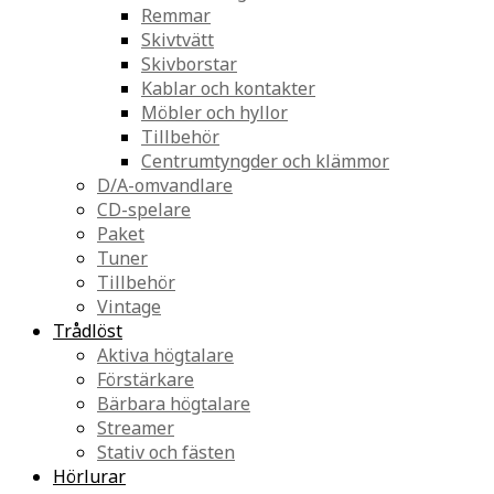
Remmar
Skivtvätt
Skivborstar
Kablar och kontakter
Möbler och hyllor
Tillbehör
Centrumtyngder och klämmor
D/A-omvandlare
CD-spelare
Paket
Tuner
Tillbehör
Vintage
Trådlöst
Aktiva högtalare
Förstärkare
Bärbara högtalare
Streamer
Stativ och fästen
Hörlurar