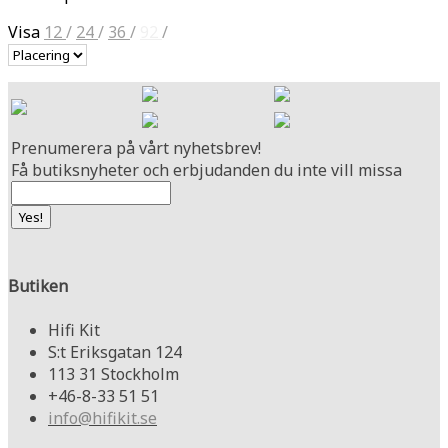
Visa
12
/
24
/
36
/
92
/
Prenumerera på vårt nyhetsbrev!
Få butiksnyheter och erbjudanden du inte vill missa
Butiken
Hifi Kit
S:t Eriksgatan 124
113 31 Stockholm
+46-8-33 51 51
info@hifikit.se