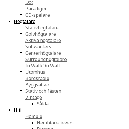
Dac
Paradigm
CD-spelare
Högtalare
Stativhögtalare
Golvhögtalare
Aktiva högtalare
Subwoofers
Centerhögtalare
Surroundhögtalare
In Wall/On Wall
Utomhus
Bordsradio
Byggsatser
Stativ och fästen
Vintage
Sålda
Hifi
Hembio
Hembiorecievers