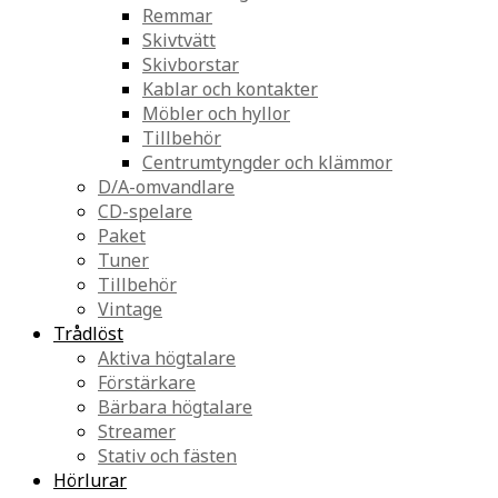
Remmar
Skivtvätt
Skivborstar
Kablar och kontakter
Möbler och hyllor
Tillbehör
Centrumtyngder och klämmor
D/A-omvandlare
CD-spelare
Paket
Tuner
Tillbehör
Vintage
Trådlöst
Aktiva högtalare
Förstärkare
Bärbara högtalare
Streamer
Stativ och fästen
Hörlurar