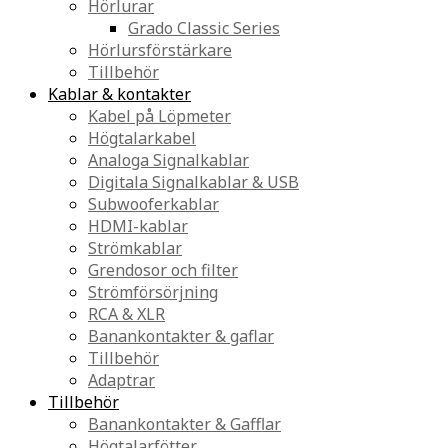
Hörlurar
Grado Classic Series
Hörlursförstärkare
Tillbehör
Kablar & kontakter
Kabel på Löpmeter
Högtalarkabel
Analoga Signalkablar
Digitala Signalkablar & USB
Subwooferkablar
HDMI-kablar
Strömkablar
Grendosor och filter
Strömförsörjning
RCA & XLR
Banankontakter & gaflar
Tillbehör
Adaptrar
Tillbehör
Banankontakter & Gafflar
Högtalarfötter