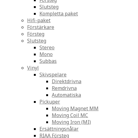
Försteg
Slutsteg
Kompletta paket
Hifi-paket
Förstärkare
Försteg
Slutsteg
Stereo
Mono
Subbas
Vinyl
Skivspelare
Direktdrivna
Remdrivna
Automatiska
Pickuper
Moving Magnet MM
Moving Coil MC
Moving Iron (MI)
Ersättningsnålar
RIAA Försteg