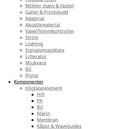
Möbler, stativ & fästen
Galler & Frontskydd
Adaptrar
Akustikmaterial
Växel/Volymkontroller
Ström
Lödning
Signalomvandlare
Litteratur
Mjukvara
Bil
Prylar
Komponenter
Högtalarelement
Hifi
PA
Bil
Marin
Membran
Kåpor & Waveguides