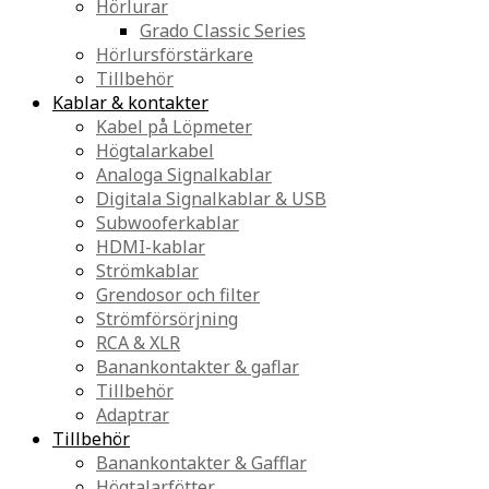
Hörlurar
Grado Classic Series
Hörlursförstärkare
Tillbehör
Kablar & kontakter
Kabel på Löpmeter
Högtalarkabel
Analoga Signalkablar
Digitala Signalkablar & USB
Subwooferkablar
HDMI-kablar
Strömkablar
Grendosor och filter
Strömförsörjning
RCA & XLR
Banankontakter & gaflar
Tillbehör
Adaptrar
Tillbehör
Banankontakter & Gafflar
Högtalarfötter