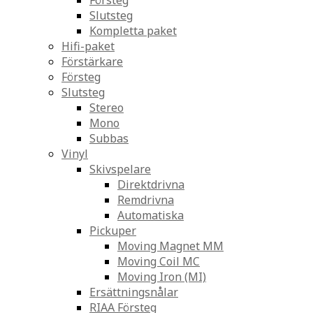
Försteg
Slutsteg
Kompletta paket
Hifi-paket
Förstärkare
Försteg
Slutsteg
Stereo
Mono
Subbas
Vinyl
Skivspelare
Direktdrivna
Remdrivna
Automatiska
Pickuper
Moving Magnet MM
Moving Coil MC
Moving Iron (MI)
Ersättningsnålar
RIAA Försteg