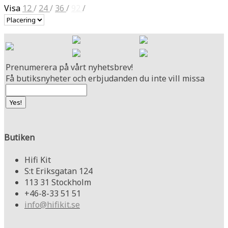
Visa
12
/
24
/
36
/
92
/
Prenumerera på vårt nyhetsbrev!
Få butiksnyheter och erbjudanden du inte vill missa
Butiken
Hifi Kit
S:t Eriksgatan 124
113 31 Stockholm
+46-8-33 51 51
info@hifikit.se