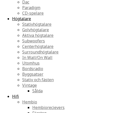
Dac
Paradigm
CD-spelare
Högtalare
Stativhögtalare
Golvhögtalare
Aktiva högtalare
Subwoofers
Centerhögtalare
Surroundhögtalare
In Wall/On Wall
Utomhus
Bordsradio
Byggsatser
Stativ och fästen
Vintage
Sålda
Hifi
Hembio
Hembiorecievers