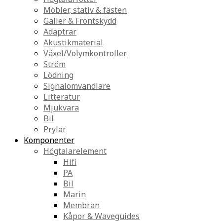
Möbler, stativ & fästen
Galler & Frontskydd
Adaptrar
Akustikmaterial
Växel/Volymkontroller
Ström
Lödning
Signalomvandlare
Litteratur
Mjukvara
Bil
Prylar
Komponenter
Högtalarelement
Hifi
PA
Bil
Marin
Membran
Kåpor & Waveguides