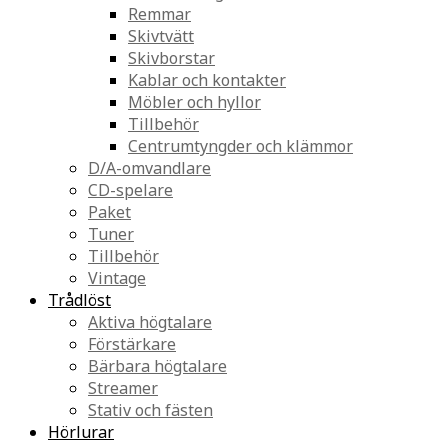
Remmar
Skivtvätt
Skivborstar
Kablar och kontakter
Möbler och hyllor
Tillbehör
Centrumtyngder och klämmor
D/A-omvandlare
CD-spelare
Paket
Tuner
Tillbehör
Vintage
Trådlöst
Aktiva högtalare
Förstärkare
Bärbara högtalare
Streamer
Stativ och fästen
Hörlurar