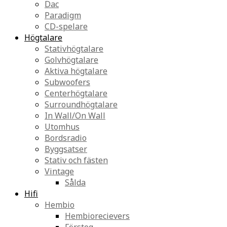
Dac
Paradigm
CD-spelare
Högtalare
Stativhögtalare
Golvhögtalare
Aktiva högtalare
Subwoofers
Centerhögtalare
Surroundhögtalare
In Wall/On Wall
Utomhus
Bordsradio
Byggsatser
Stativ och fästen
Vintage
Sålda
Hifi
Hembio
Hembiorecievers