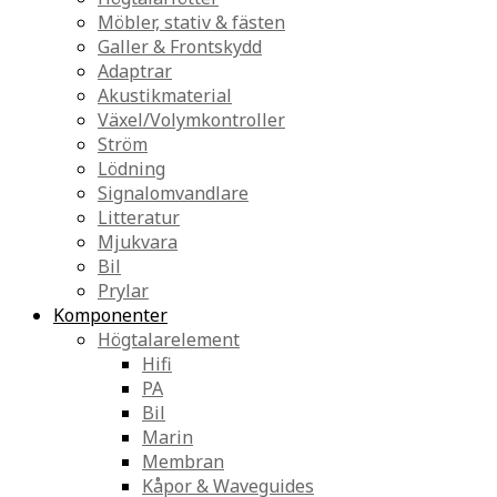
Möbler, stativ & fästen
Galler & Frontskydd
Adaptrar
Akustikmaterial
Växel/Volymkontroller
Ström
Lödning
Signalomvandlare
Litteratur
Mjukvara
Bil
Prylar
Komponenter
Högtalarelement
Hifi
PA
Bil
Marin
Membran
Kåpor & Waveguides