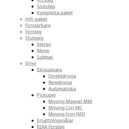
Försteg
Slutsteg
Kompletta paket
Hifi-paket
Förstärkare
Försteg
Slutsteg
Stereo
Mono
Subbas
Vinyl
Skivspelare
Direktdrivna
Remdrivna
Automatiska
Pickuper
Moving Magnet MM
Moving Coil MC
Moving Iron (MI)
Ersättningsnålar
RIAA Försteg