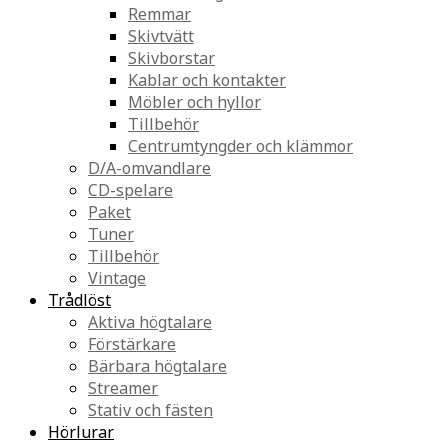
Remmar
Skivtvätt
Skivborstar
Kablar och kontakter
Möbler och hyllor
Tillbehör
Centrumtyngder och klämmor
D/A-omvandlare
CD-spelare
Paket
Tuner
Tillbehör
Vintage
Trådlöst
Aktiva högtalare
Förstärkare
Bärbara högtalare
Streamer
Stativ och fästen
Hörlurar