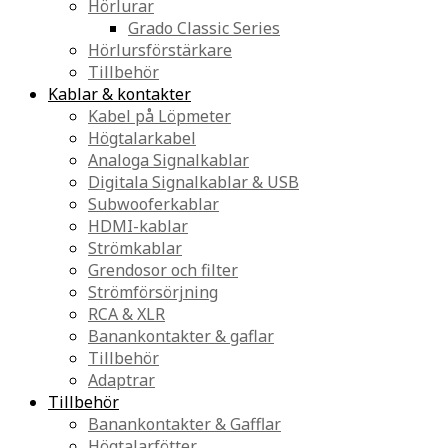
Hörlurar
Grado Classic Series
Hörlursförstärkare
Tillbehör
Kablar & kontakter
Kabel på Löpmeter
Högtalarkabel
Analoga Signalkablar
Digitala Signalkablar & USB
Subwooferkablar
HDMI-kablar
Strömkablar
Grendosor och filter
Strömförsörjning
RCA & XLR
Banankontakter & gaflar
Tillbehör
Adaptrar
Tillbehör
Banankontakter & Gafflar
Högtalarfötter