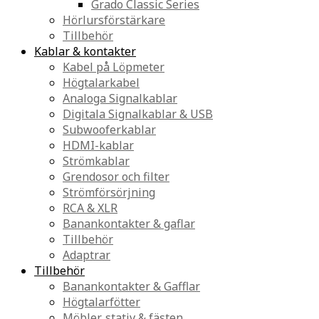
Grado Classic Series
Hörlursförstärkare
Tillbehör
Kablar & kontakter
Kabel på Löpmeter
Högtalarkabel
Analoga Signalkablar
Digitala Signalkablar & USB
Subwooferkablar
HDMI-kablar
Strömkablar
Grendosor och filter
Strömförsörjning
RCA & XLR
Banankontakter & gaflar
Tillbehör
Adaptrar
Tillbehör
Banankontakter & Gafflar
Högtalarfötter
Möbler, stativ & fästen