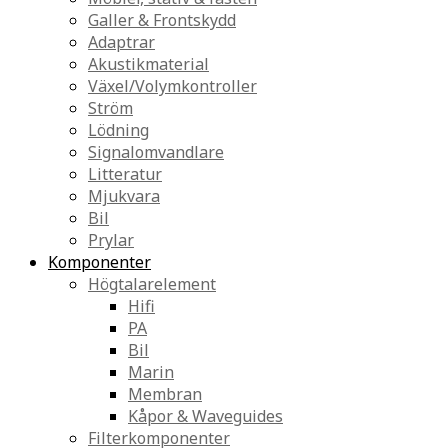
Galler & Frontskydd
Adaptrar
Akustikmaterial
Växel/Volymkontroller
Ström
Lödning
Signalomvandlare
Litteratur
Mjukvara
Bil
Prylar
Komponenter
Högtalarelement
Hifi
PA
Bil
Marin
Membran
Kåpor & Waveguides
Filterkomponenter