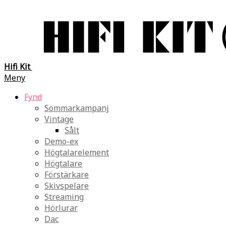
Hifi Kit
Meny
Fynd
Sommarkampanj
Vintage
Sålt
Demo-ex
Högtalarelement
Högtalare
Förstärkare
Skivspelare
Streaming
Hörlurar
Dac