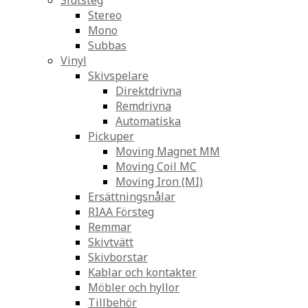
Slutsteg
Stereo
Mono
Subbas
Vinyl
Skivspelare
Direktdrivna
Remdrivna
Automatiska
Pickuper
Moving Magnet MM
Moving Coil MC
Moving Iron (MI)
Ersättningsnålar
RIAA Försteg
Remmar
Skivtvätt
Skivborstar
Kablar och kontakter
Möbler och hyllor
Tillbehör