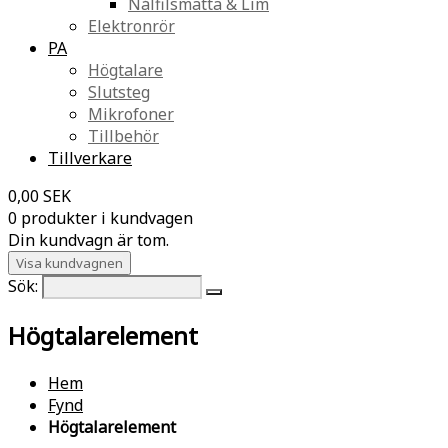
Nålfilsmatta & Lim
Elektronrör
PA
Högtalare
Slutsteg
Mikrofoner
Tillbehör
Tillverkare
0,00 SEK
0 produkter i kundvagen
Din kundvagn är tom.
Visa kundvagnen
Sök:
Högtalarelement
Hem
Fynd
Högtalarelement