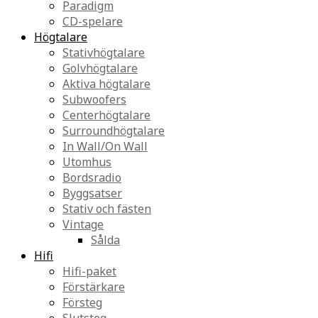
Paradigm
CD-spelare
Högtalare
Stativhögtalare
Golvhögtalare
Aktiva högtalare
Subwoofers
Centerhögtalare
Surroundhögtalare
In Wall/On Wall
Utomhus
Bordsradio
Byggsatser
Stativ och fästen
Vintage
Sålda
Hifi
Hifi-paket
Förstärkare
Försteg