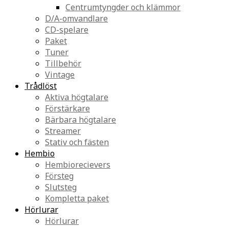
Centrumtyngder och klämmor
D/A-omvandlare
CD-spelare
Paket
Tuner
Tillbehör
Vintage
Trådlöst
Aktiva högtalare
Förstärkare
Bärbara högtalare
Streamer
Stativ och fästen
Hembio
Hembiorecievers
Försteg
Slutsteg
Kompletta paket
Hörlurar
Hörlurar