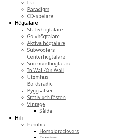
Dac
Paradigm
CD-spelare
Högtalare
Stativhögtalare
Golvhögtalare
Aktiva högtalare
Subwoofers
Centerhögtalare
Surroundhögtalare
In Wall/On Wall
Utomhus
Bordsradio
Byggsatser
Stativ och fästen
Vintage
Sålda
Hifi
Hembio
Hembiorecievers