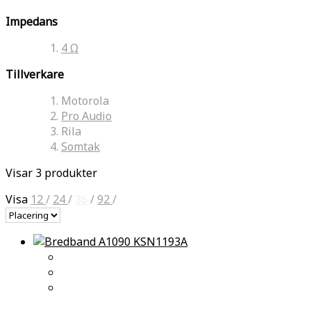
Impedans
4 Ω
Tillverkare
Motorola
Pro Audio
Rila
Somtak
Visar 3 produkter
Visa
12
/
24
/
36
/
92
/