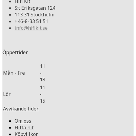
Hifi Kit
S:t Eriksgatan 124
113 31 Stockholm
+46-8-33 51 51
info@hifikit.se
Öppettider
11
Mån - Fre
-
18
11
Lör
-
15
Avvikande tider
Om oss
Hitta hit
Köpvillkor