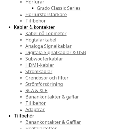
Hörlurar
Grado Classic Series
Hörlursförstärkare
Tillbehör
Kablar & kontakter
Kabel på Löpmeter
Högtalarkabel
Analoga Signalkablar
Digitala Signalkablar & USB
Subwooferkablar
HDMI-kablar
Strömkablar
Grendosor och filter
Strömförsörjning
RCA & XLR
Banankontakter & gaflar
Tillbehör
Adaptrar
Tillbehör
Banankontakter & Gafflar
Högtalarfötter