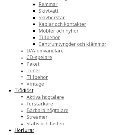
Remmar
Skivtvätt
Skivborstar
Kablar och kontakter
Möbler och hyllor
Tillbehör
Centrumtyngder och klämmor
D/A-omvandlare
CD-spelare
Paket
Tuner
Tillbehör
Vintage
Trådlöst
Aktiva högtalare
Förstärkare
Bärbara högtalare
Streamer
Stativ och fästen
Hörlurar