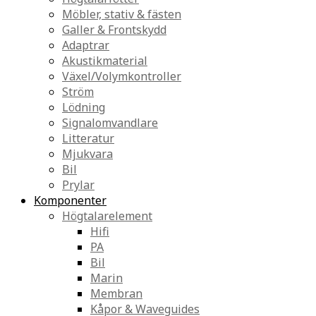
Möbler, stativ & fästen
Galler & Frontskydd
Adaptrar
Akustikmaterial
Växel/Volymkontroller
Ström
Lödning
Signalomvandlare
Litteratur
Mjukvara
Bil
Prylar
Komponenter
Högtalarelement
Hifi
PA
Bil
Marin
Membran
Kåpor & Waveguides