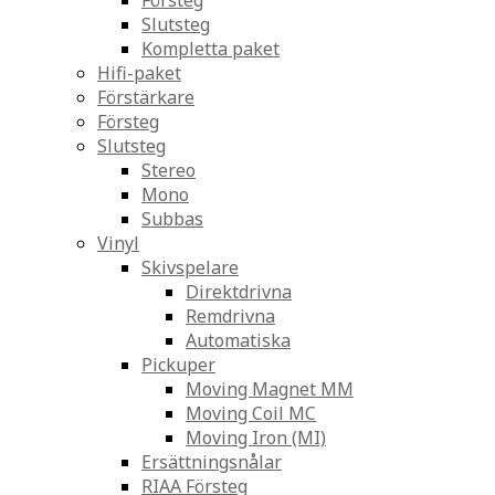
Försteg
Slutsteg
Kompletta paket
Hifi-paket
Förstärkare
Försteg
Slutsteg
Stereo
Mono
Subbas
Vinyl
Skivspelare
Direktdrivna
Remdrivna
Automatiska
Pickuper
Moving Magnet MM
Moving Coil MC
Moving Iron (MI)
Ersättningsnålar
RIAA Försteg