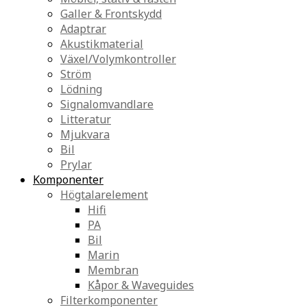
Galler & Frontskydd
Adaptrar
Akustikmaterial
Växel/Volymkontroller
Ström
Lödning
Signalomvandlare
Litteratur
Mjukvara
Bil
Prylar
Komponenter
Högtalarelement
Hifi
PA
Bil
Marin
Membran
Kåpor & Waveguides
Filterkomponenter