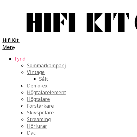
Hifi Kit
Meny
Fynd
Sommarkampanj
Vintage
Sålt
Demo-ex
Högtalarelement
Högtalare
Förstärkare
Skivspelare
Streaming
Hörlurar
Dac