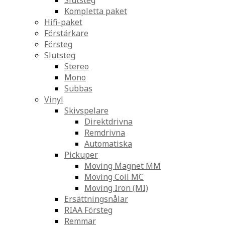
Slutsteg
Kompletta paket
Hifi-paket
Förstärkare
Försteg
Slutsteg
Stereo
Mono
Subbas
Vinyl
Skivspelare
Direktdrivna
Remdrivna
Automatiska
Pickuper
Moving Magnet MM
Moving Coil MC
Moving Iron (MI)
Ersättningsnålar
RIAA Försteg
Remmar