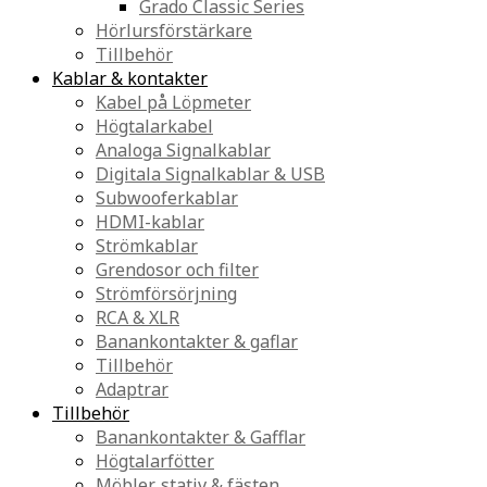
Grado Classic Series
Hörlursförstärkare
Tillbehör
Kablar & kontakter
Kabel på Löpmeter
Högtalarkabel
Analoga Signalkablar
Digitala Signalkablar & USB
Subwooferkablar
HDMI-kablar
Strömkablar
Grendosor och filter
Strömförsörjning
RCA & XLR
Banankontakter & gaflar
Tillbehör
Adaptrar
Tillbehör
Banankontakter & Gafflar
Högtalarfötter
Möbler, stativ & fästen