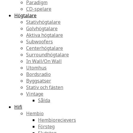
Paradigm
CD-spelare
Högtalare
Stativhögtalare
Golvhögtalare
Aktiva högtalare
Subwoofers
Centerhögtalare
Surroundhögtalare
In Wall/On Wall
Utomhus
Bordsradio
Byggsatser
Stativ och fästen
Vintage
Sålda
Hifi
Hembio
Hembiorecievers
Försteg