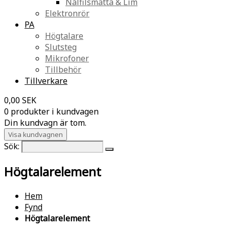
Nålfilsmatta & Lim
Elektronrör
PA
Högtalare
Slutsteg
Mikrofoner
Tillbehör
Tillverkare
0,00 SEK
0 produkter i kundvagen
Din kundvagn är tom.
Visa kundvagnen
Sök:
Högtalarelement
Hem
Fynd
Högtalarelement