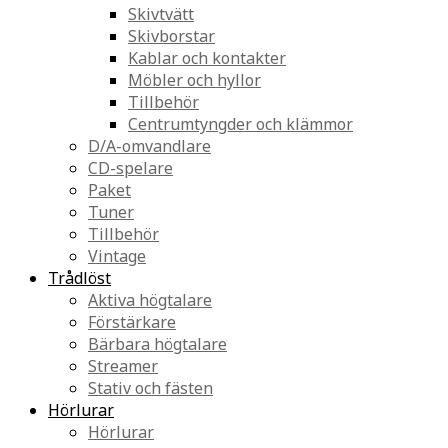
Skivtvätt
Skivborstar
Kablar och kontakter
Möbler och hyllor
Tillbehör
Centrumtyngder och klämmor
D/A-omvandlare
CD-spelare
Paket
Tuner
Tillbehör
Vintage
Trådlöst
Aktiva högtalare
Förstärkare
Bärbara högtalare
Streamer
Stativ och fästen
Hörlurar
Hörlurar