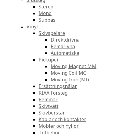
Slutsteg
Stereo
Mono
Subbas
Vinyl
Skivspelare
Direktdrivna
Remdrivna
Automatiska
Pickuper
Moving Magnet MM
Moving Coil MC
Moving Iron (MI)
Ersättningsnålar
RIAA Försteg
Remmar
Skivtvätt
Skivborstar
Kablar och kontakter
Möbler och hyllor
Tillbehör