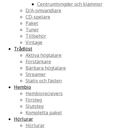
Centrumtyngder och klämmor
D/A-omvandlare
CD-spelare
Paket
Tuner
Tillbehör
Vintage
Trådlöst
Aktiva högtalare
Förstärkare
Bärbara högtalare
Streamer
Stativ och fästen
Hembio
Hembiorecievers
Försteg
Slutsteg
Kompletta paket
Hörlurar
Hörlurar