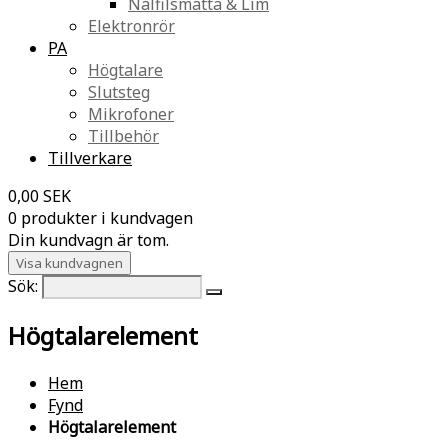
Nålfilsmatta & Lim
Elektronrör
PA
Högtalare
Slutsteg
Mikrofoner
Tillbehör
Tillverkare
0,00 SEK
0 produkter i kundvagen
Din kundvagn är tom.
Visa kundvagnen
Sök:
Högtalarelement
Hem
Fynd
Högtalarelement