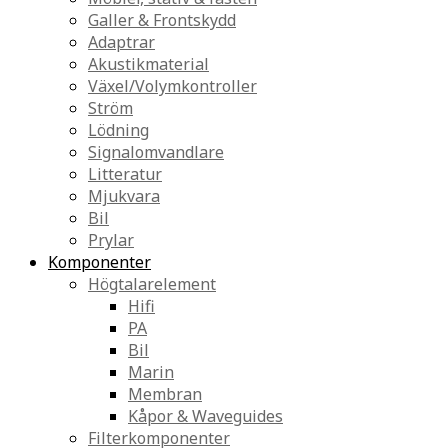
Galler & Frontskydd
Adaptrar
Akustikmaterial
Växel/Volymkontroller
Ström
Lödning
Signalomvandlare
Litteratur
Mjukvara
Bil
Prylar
Komponenter
Högtalarelement
Hifi
PA
Bil
Marin
Membran
Kåpor & Waveguides
Filterkomponenter