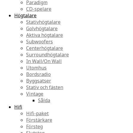
Paradigm
CD-spelare
Högtalare
Stativhögtalare
Golvhögtalare
Aktiva högtalare
Subwoofers
Centerhögtalare
Surroundhögtalare
In Wall/On Wall
Utomhus
Bordsradio
Byggsatser
Stativ och fästen
Vintage
Sålda
Hifi
Hifi-paket
Förstärkare
Försteg