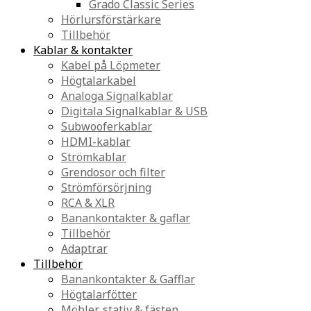
Grado Classic Series
Hörlursförstärkare
Tillbehör
Kablar & kontakter
Kabel på Löpmeter
Högtalarkabel
Analoga Signalkablar
Digitala Signalkablar & USB
Subwooferkablar
HDMI-kablar
Strömkablar
Grendosor och filter
Strömförsörjning
RCA & XLR
Banankontakter & gaflar
Tillbehör
Adaptrar
Tillbehör
Banankontakter & Gafflar
Högtalarfötter
Möbler, stativ & fästen