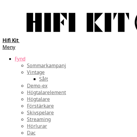
Hifi Kit
Meny
Fynd
Sommarkampanj
Vintage
Sålt
Demo-ex
Högtalarelement
Högtalare
Förstärkare
Skivspelare
Streaming
Hörlurar
Dac