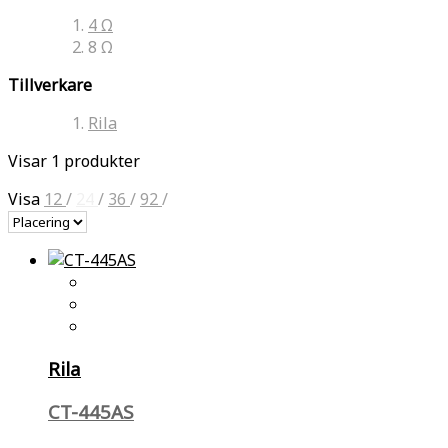
4 Ω
8 Ω
Tillverkare
Rila
Visar 1 produkter
Visa
12
/
24
/
36
/
92
/
Rila
CT-445AS