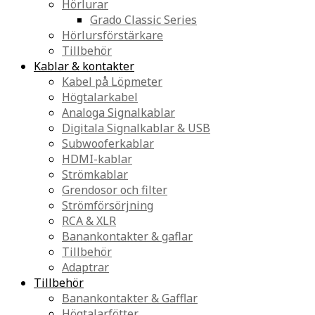
Hörlurar
Grado Classic Series
Hörlursförstärkare
Tillbehör
Kablar & kontakter
Kabel på Löpmeter
Högtalarkabel
Analoga Signalkablar
Digitala Signalkablar & USB
Subwooferkablar
HDMI-kablar
Strömkablar
Grendosor och filter
Strömförsörjning
RCA & XLR
Banankontakter & gaflar
Tillbehör
Adaptrar
Tillbehör
Banankontakter & Gafflar
Högtalarfötter