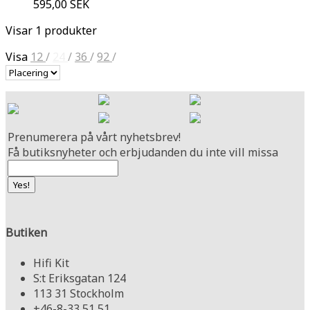
595,00 SEK
Visar 1 produkter
Visa
12
/
24
/
36
/
92
/
Prenumerera på vårt nyhetsbrev!
Få butiksnyheter och erbjudanden du inte vill missa
Butiken
Hifi Kit
S:t Eriksgatan 124
113 31 Stockholm
+46-8-33 51 51