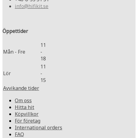
info@hifikit.se
Öppettider
11
Mån - Fre
-
18
11
Lör
-
15
Avvikande tider
Om oss
Hitta hit
Köpvillkor
För företag
International orders
FAQ