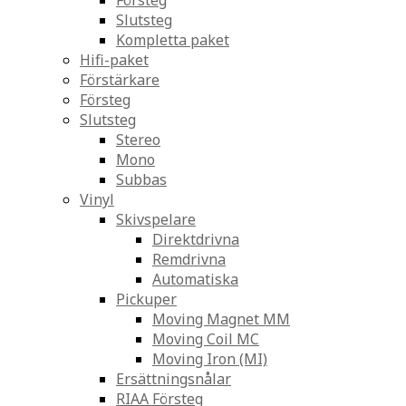
Försteg
Slutsteg
Kompletta paket
Hifi-paket
Förstärkare
Försteg
Slutsteg
Stereo
Mono
Subbas
Vinyl
Skivspelare
Direktdrivna
Remdrivna
Automatiska
Pickuper
Moving Magnet MM
Moving Coil MC
Moving Iron (MI)
Ersättningsnålar
RIAA Försteg