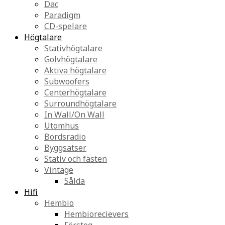
Dac
Paradigm
CD-spelare
Högtalare
Stativhögtalare
Golvhögtalare
Aktiva högtalare
Subwoofers
Centerhögtalare
Surroundhögtalare
In Wall/On Wall
Utomhus
Bordsradio
Byggsatser
Stativ och fästen
Vintage
Sålda
Hifi
Hembio
Hembiorecievers