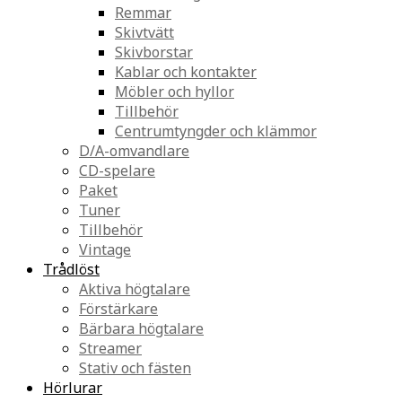
Remmar
Skivtvätt
Skivborstar
Kablar och kontakter
Möbler och hyllor
Tillbehör
Centrumtyngder och klämmor
D/A-omvandlare
CD-spelare
Paket
Tuner
Tillbehör
Vintage
Trådlöst
Aktiva högtalare
Förstärkare
Bärbara högtalare
Streamer
Stativ och fästen
Hörlurar