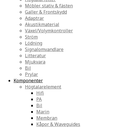
Möbler, stativ & fästen
Galler & Frontskydd
Adaptrar
Akustikmaterial
Växel/Volymkontroller
Ström
Lödning
Signalomvandlare
Litteratur
Mjukvara
Bil
Prylar
Komponenter
Högtalarelement
Hifi
PA
Bil
Marin
Membran
Kåpor & Waveguides