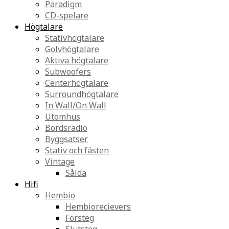
Paradigm
CD-spelare
Högtalare
Stativhögtalare
Golvhögtalare
Aktiva högtalare
Subwoofers
Centerhögtalare
Surroundhögtalare
In Wall/On Wall
Utomhus
Bordsradio
Byggsatser
Stativ och fästen
Vintage
Sålda
Hifi
Hembio
Hembiorecievers
Försteg