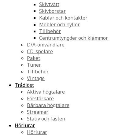
Skivtvätt
Skivborstar
Kablar och kontakter
Möbler och hyllor
Tillbehör
Centrumtyngder och klämmor
D/A-omvandlare
CD-spelare
Paket
Tuner
Tillbehör
Vintage
Trådlöst
Aktiva högtalare
Förstärkare
Bärbara högtalare
Streamer
Stativ och fästen
Hörlurar
Hörlurar