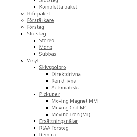
Slutsteg
Kompletta paket
Hifi-paket
Förstärkare
Försteg
Slutsteg
Stereo
Mono
Subbas
Vinyl
Skivspelare
Direktdrivna
Remdrivna
Automatiska
Pickuper
Moving Magnet MM
Moving Coil MC
Moving Iron (MI)
Ersättningsnålar
RIAA Försteg
Remmar