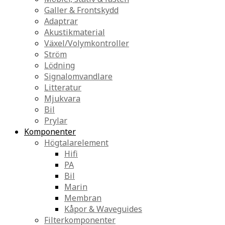
Galler & Frontskydd
Adaptrar
Akustikmaterial
Växel/Volymkontroller
Ström
Lödning
Signalomvandlare
Litteratur
Mjukvara
Bil
Prylar
Komponenter
Högtalarelement
Hifi
PA
Bil
Marin
Membran
Kåpor & Waveguides
Filterkomponenter