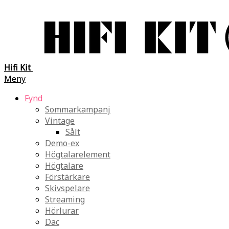
Hifi Kit
Meny
Fynd
Sommarkampanj
Vintage
Sålt
Demo-ex
Högtalarelement
Högtalare
Förstärkare
Skivspelare
Streaming
Hörlurar
Dac