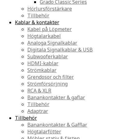
Grado Classic Series
Hörlursförstärkare
Tillbehör
Kablar & kontakter
Kabel på Löpmeter
Högtalarkabel
Analoga Signalkablar
Digitala Signalkablar & USB
Subwooferkablar
HDMI-kablar
Strömkablar
Grendosor och filter
Strömförsörjning
RCA & XLR
Banankontakter & gaflar
Tillbehör
Adaptrar
Tillbehör
Banankontakter & Gafflar
Högtalarfötter
Möbler, stativ & fästen