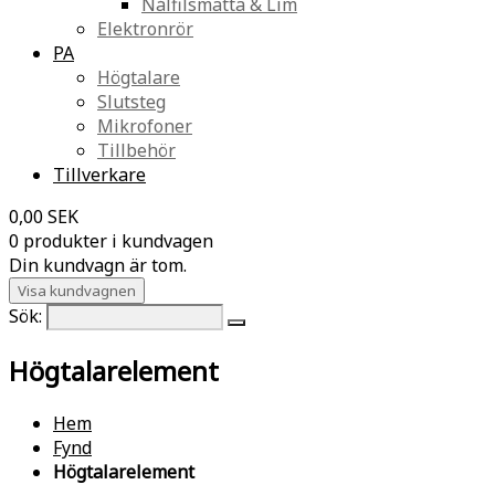
Nålfilsmatta & Lim
Elektronrör
PA
Högtalare
Slutsteg
Mikrofoner
Tillbehör
Tillverkare
0,00 SEK
0 produkter i kundvagen
Din kundvagn är tom.
Visa kundvagnen
Sök:
Högtalarelement
Hem
Fynd
Högtalarelement