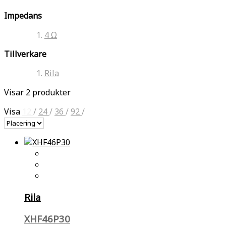
Impedans
4 Ω
Tillverkare
Rila
Visar 2 produkter
Visa
12
/
24
/
36
/
92
/
Rila
XHF46P30