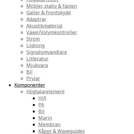
Möbler, stativ & fästen
Galler & Frontskydd
Adaptrar
Akustikmaterial
Växel/Volymkontroller
Ström
Lödning
Signalomvandlare
Litteratur
Mjukvara
Bil
Prylar
Komponenter
Högtalarelement
Hifi
PA
Bil
Marin
Membran
Kåpor & Waveguides