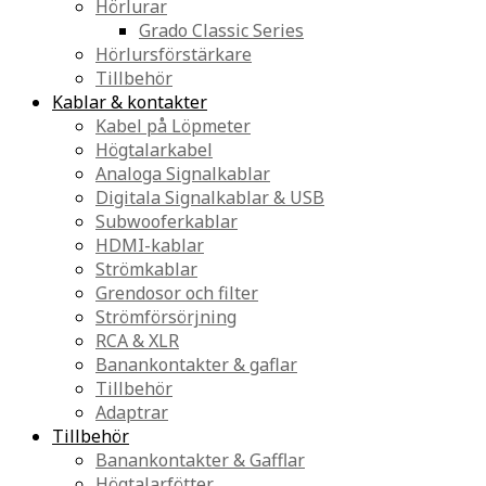
Hörlurar
Grado Classic Series
Hörlursförstärkare
Tillbehör
Kablar & kontakter
Kabel på Löpmeter
Högtalarkabel
Analoga Signalkablar
Digitala Signalkablar & USB
Subwooferkablar
HDMI-kablar
Strömkablar
Grendosor och filter
Strömförsörjning
RCA & XLR
Banankontakter & gaflar
Tillbehör
Adaptrar
Tillbehör
Banankontakter & Gafflar
Högtalarfötter