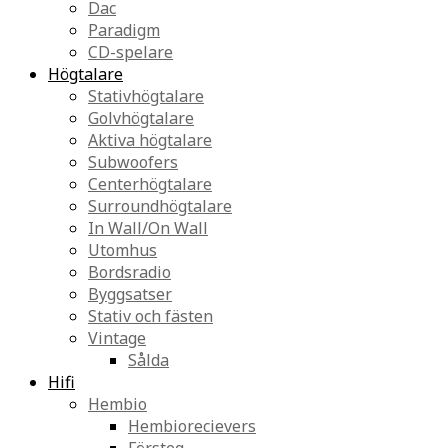
Dac
Paradigm
CD-spelare
Högtalare
Stativhögtalare
Golvhögtalare
Aktiva högtalare
Subwoofers
Centerhögtalare
Surroundhögtalare
In Wall/On Wall
Utomhus
Bordsradio
Byggsatser
Stativ och fästen
Vintage
Sålda
Hifi
Hembio
Hembiorecievers