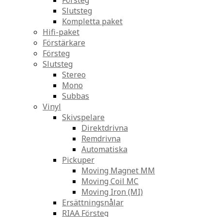
Försteg
Slutsteg
Kompletta paket
Hifi-paket
Förstärkare
Försteg
Slutsteg
Stereo
Mono
Subbas
Vinyl
Skivspelare
Direktdrivna
Remdrivna
Automatiska
Pickuper
Moving Magnet MM
Moving Coil MC
Moving Iron (MI)
Ersättningsnålar
RIAA Försteg