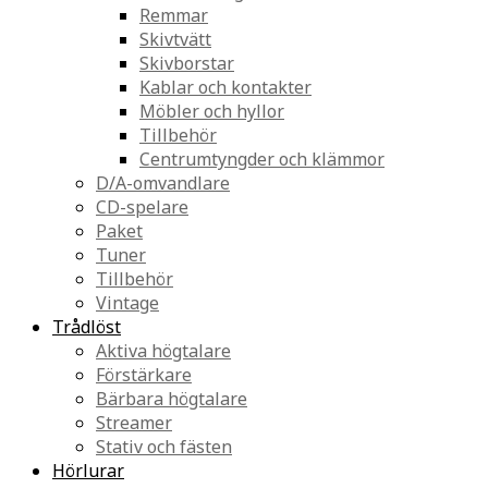
Remmar
Skivtvätt
Skivborstar
Kablar och kontakter
Möbler och hyllor
Tillbehör
Centrumtyngder och klämmor
D/A-omvandlare
CD-spelare
Paket
Tuner
Tillbehör
Vintage
Trådlöst
Aktiva högtalare
Förstärkare
Bärbara högtalare
Streamer
Stativ och fästen
Hörlurar