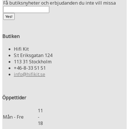
Få butiksnyheter och erbjudanden du inte vill missa
Butiken
Hifi Kit
S:t Eriksgatan 124
113 31 Stockholm
+46-8-33 51 51
info@hifikit.se
Öppettider
11
Mån - Fre
-
18