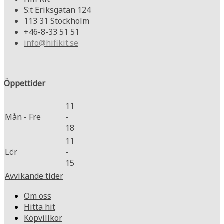
S:t Eriksgatan 124
113 31 Stockholm
+46-8-33 51 51
info@hifikit.se
Öppettider
11
Mån - Fre
-
18
11
Lör
-
15
Avvikande tider
Om oss
Hitta hit
Köpvillkor