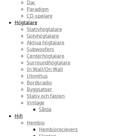
Dac
Paradigm
CD-spelare
Högtalare
Stativhögtalare
Golvhögtalare
Aktiva högtalare
Subwoofers
Centerhögtalare
Surroundhögtalare
In Wall/On Wall
Utomhus
Bordsradio
Byggsatser
Stativ och fästen
Vintage
Sålda
Hifi
Hembio
Hembiorecievers