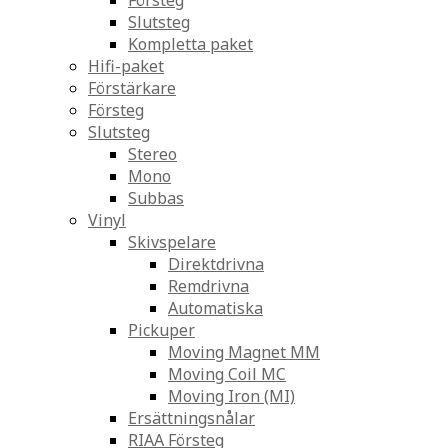
Försteg
Slutsteg
Kompletta paket
Hifi-paket
Förstärkare
Försteg
Slutsteg
Stereo
Mono
Subbas
Vinyl
Skivspelare
Direktdrivna
Remdrivna
Automatiska
Pickuper
Moving Magnet MM
Moving Coil MC
Moving Iron (MI)
Ersättningsnålar
RIAA Försteg