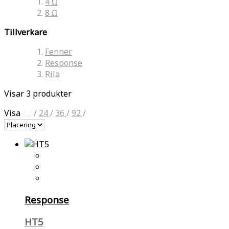
4 Ω
8 Ω
Tillverkare
Fenner
Response
Rila
Visar 3 produkter
Visa
12
/
24
/
36
/
92
/
Response
HT5