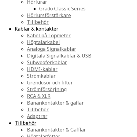
Hörlurar
Grado Classic Series
Hörlursförstärkare
Tillbehör
Kablar & kontakter
Kabel på Löpmeter
Högtalarkabel
Analoga Signalkablar
Digitala Signalkablar & USB
Subwooferkablar
HDMI-kablar
Strömkablar
Grendosor och filter
Strömförsörjning
RCA & XLR
Banankontakter & gaflar
Tillbehör
Adaptrar
Tillbehör
Banankontakter & Gafflar
Högtalarfötter