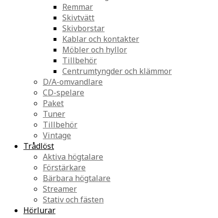
Remmar
Skivtvätt
Skivborstar
Kablar och kontakter
Möbler och hyllor
Tillbehör
Centrumtyngder och klämmor
D/A-omvandlare
CD-spelare
Paket
Tuner
Tillbehör
Vintage
Trådlöst
Aktiva högtalare
Förstärkare
Bärbara högtalare
Streamer
Stativ och fästen
Hörlurar