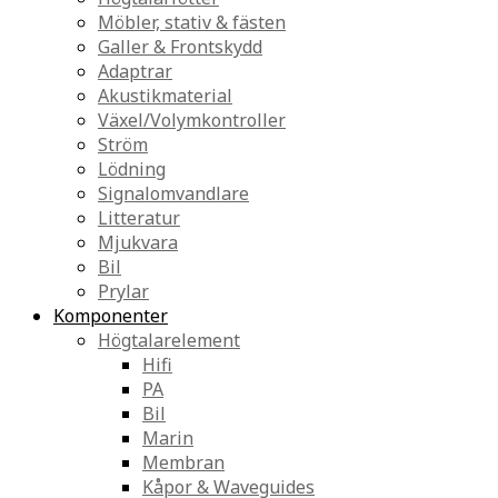
Möbler, stativ & fästen
Galler & Frontskydd
Adaptrar
Akustikmaterial
Växel/Volymkontroller
Ström
Lödning
Signalomvandlare
Litteratur
Mjukvara
Bil
Prylar
Komponenter
Högtalarelement
Hifi
PA
Bil
Marin
Membran
Kåpor & Waveguides