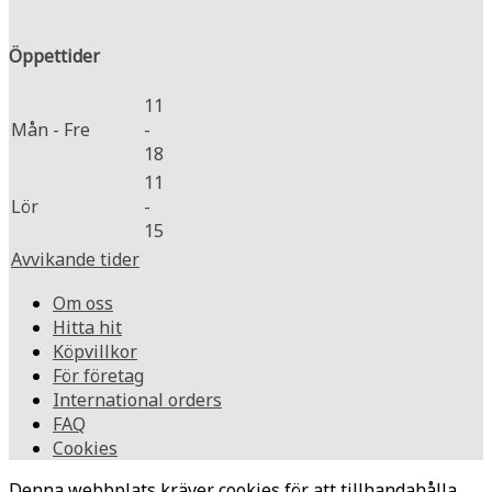
Öppettider
11
Mån - Fre
-
18
11
Lör
-
15
Avvikande tider
Om oss
Hitta hit
Köpvillkor
För företag
International orders
FAQ
Cookies
Denna webbplats kräver cookies för att tillhandahålla