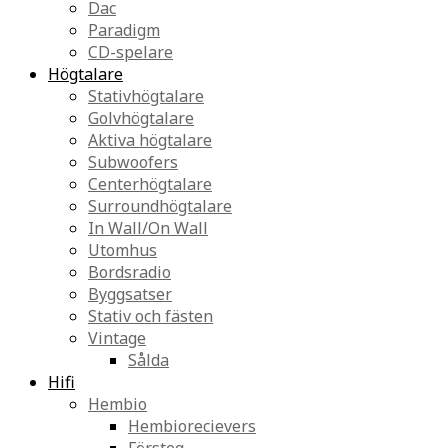
Dac
Paradigm
CD-spelare
Högtalare
Stativhögtalare
Golvhögtalare
Aktiva högtalare
Subwoofers
Centerhögtalare
Surroundhögtalare
In Wall/On Wall
Utomhus
Bordsradio
Byggsatser
Stativ och fästen
Vintage
Sålda
Hifi
Hembio
Hembiorecievers