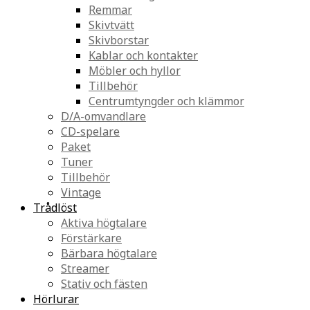
Remmar
Skivtvätt
Skivborstar
Kablar och kontakter
Möbler och hyllor
Tillbehör
Centrumtyngder och klämmor
D/A-omvandlare
CD-spelare
Paket
Tuner
Tillbehör
Vintage
Trådlöst
Aktiva högtalare
Förstärkare
Bärbara högtalare
Streamer
Stativ och fästen
Hörlurar