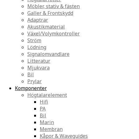
Möbler, stativ & fästen
Galler & Frontskydd
Adaptrar
Akustikmaterial
Växel/Volymkontroller
Ström
Lödning
Signalomvandlare
Litteratur
Mjukvara
Bil
Prylar
Komponenter
Högtalarelement
Hifi
PA
Bil
Marin
Membran
Kåpor & Waveguides