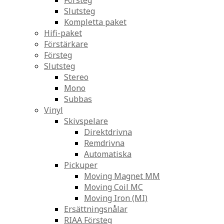
Försteg
Slutsteg
Kompletta paket
Hifi-paket
Förstärkare
Försteg
Slutsteg
Stereo
Mono
Subbas
Vinyl
Skivspelare
Direktdrivna
Remdrivna
Automatiska
Pickuper
Moving Magnet MM
Moving Coil MC
Moving Iron (MI)
Ersättningsnålar
RIAA Försteg