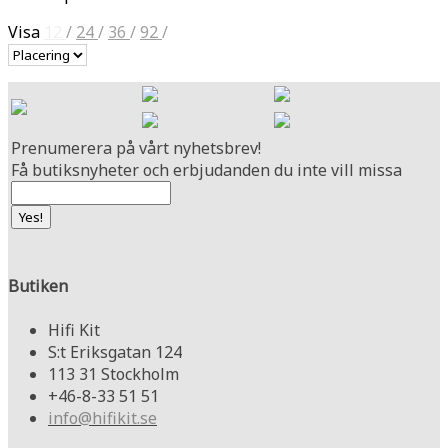
Visa
12
/
24
/
36
/
92
/
Prenumerera på vårt nyhetsbrev!
Få butiksnyheter och erbjudanden du inte vill missa
Butiken
Hifi Kit
S:t Eriksgatan 124
113 31 Stockholm
+46-8-33 51 51
info@hifikit.se