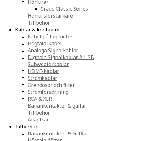
Hörlurar
Grado Classic Series
Hörlursförstärkare
Tillbehör
Kablar & kontakter
Kabel på Löpmeter
Högtalarkabel
Analoga Signalkablar
Digitala Signalkablar & USB
Subwooferkablar
HDMI-kablar
Strömkablar
Grendosor och filter
Strömförsörjning
RCA & XLR
Banankontakter & gaflar
Tillbehör
Adaptrar
Tillbehör
Banankontakter & Gafflar
Högtalarfötter