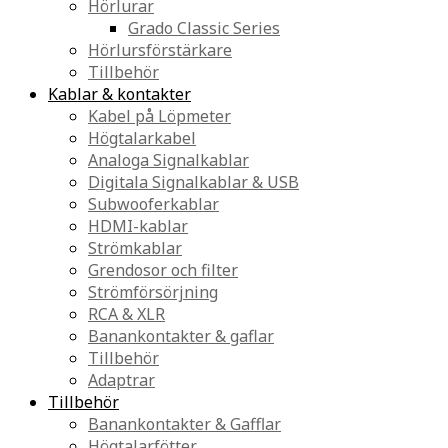
Hörlurar
Grado Classic Series
Hörlursförstärkare
Tillbehör
Kablar & kontakter
Kabel på Löpmeter
Högtalarkabel
Analoga Signalkablar
Digitala Signalkablar & USB
Subwooferkablar
HDMI-kablar
Strömkablar
Grendosor och filter
Strömförsörjning
RCA & XLR
Banankontakter & gaflar
Tillbehör
Adaptrar
Tillbehör
Banankontakter & Gafflar
Högtalarfötter