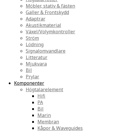
Möbler, stativ & fästen
Galler & Frontskydd
Adaptrar
Akustikmaterial
Växel/Volymkontroller
Ström
Lödning
Signalomvandlare
Litteratur
Mjukvara
Bil
Prylar
Komponenter
Högtalarelement
Hifi
PA
Bil
Marin
Membran
Kåpor & Waveguides