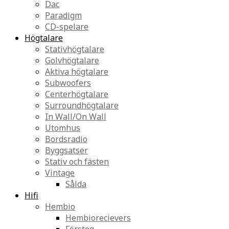
Dac
Paradigm
CD-spelare
Högtalare
Stativhögtalare
Golvhögtalare
Aktiva högtalare
Subwoofers
Centerhögtalare
Surroundhögtalare
In Wall/On Wall
Utomhus
Bordsradio
Byggsatser
Stativ och fästen
Vintage
Sålda
Hifi
Hembio
Hembiorecievers