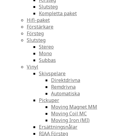
Försteg
Slutsteg
Kompletta paket
Hifi-paket
Förstärkare
Försteg
Slutsteg
Stereo
Mono
Subbas
Vinyl
Skivspelare
Direktdrivna
Remdrivna
Automatiska
Pickuper
Moving Magnet MM
Moving Coil MC
Moving Iron (MI)
Ersättningsnålar
RIAA Försteg