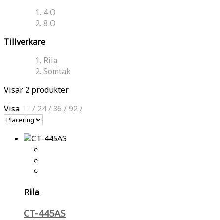
4 Ω
8 Ω
Tillverkare
Rila
Somtak
Visar 2 produkter
Visa
12
/
24
/
36
/
92
/
Rila
CT-445AS