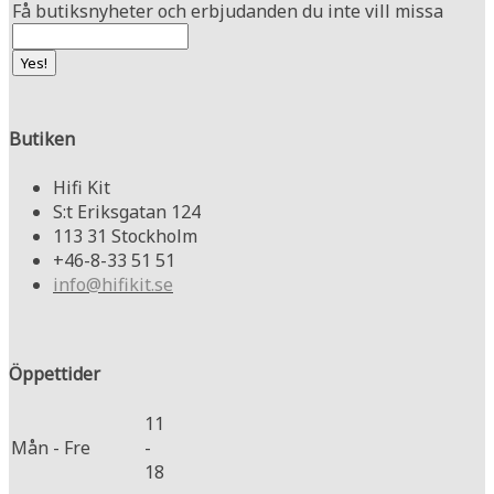
Få butiksnyheter och erbjudanden du inte vill missa
Butiken
Hifi Kit
S:t Eriksgatan 124
113 31 Stockholm
+46-8-33 51 51
info@hifikit.se
Öppettider
11
Mån - Fre
-
18