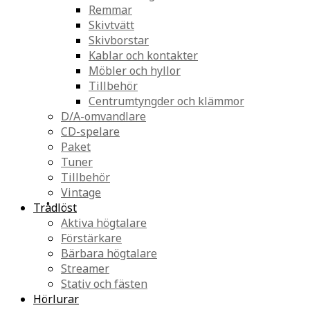
Remmar
Skivtvätt
Skivborstar
Kablar och kontakter
Möbler och hyllor
Tillbehör
Centrumtyngder och klämmor
D/A-omvandlare
CD-spelare
Paket
Tuner
Tillbehör
Vintage
Trådlöst
Aktiva högtalare
Förstärkare
Bärbara högtalare
Streamer
Stativ och fästen
Hörlurar