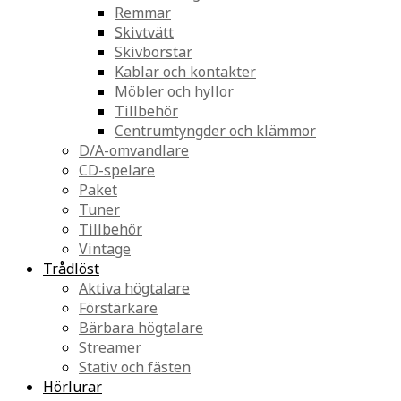
Remmar
Skivtvätt
Skivborstar
Kablar och kontakter
Möbler och hyllor
Tillbehör
Centrumtyngder och klämmor
D/A-omvandlare
CD-spelare
Paket
Tuner
Tillbehör
Vintage
Trådlöst
Aktiva högtalare
Förstärkare
Bärbara högtalare
Streamer
Stativ och fästen
Hörlurar