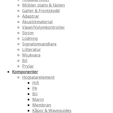
Möbler, stativ & fästen
Galler & Frontskydd
Adaptrar
Akustikmaterial
Växel/Volymkontroller
Ström
Lödning
Signalomvandlare
Litteratur
Mjukvara
Bil
Prylar
Komponenter
Högtalarelement
Hifi
PA
Bil
Marin
Membran
Kåpor & Waveguides