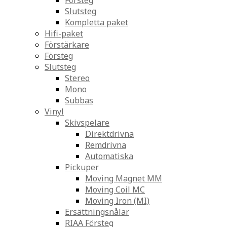
Försteg
Slutsteg
Kompletta paket
Hifi-paket
Förstärkare
Försteg
Slutsteg
Stereo
Mono
Subbas
Vinyl
Skivspelare
Direktdrivna
Remdrivna
Automatiska
Pickuper
Moving Magnet MM
Moving Coil MC
Moving Iron (MI)
Ersättningsnålar
RIAA Försteg