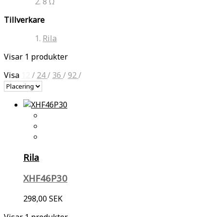
8 Ω
Tillverkare
Rila
Visar 1 produkter
Visa
12
/
24
/
36
/
92
/
Rila
XHF46P30
298,00 SEK
Visar 1 produkter