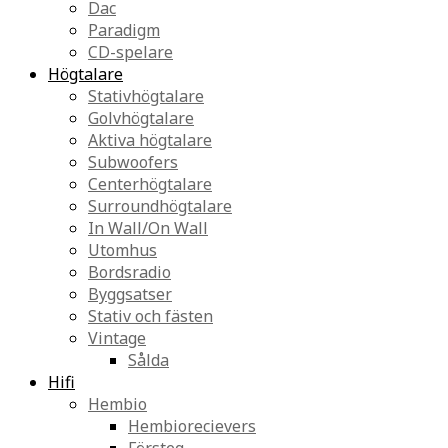
Dac
Paradigm
CD-spelare
Högtalare
Stativhögtalare
Golvhögtalare
Aktiva högtalare
Subwoofers
Centerhögtalare
Surroundhögtalare
In Wall/On Wall
Utomhus
Bordsradio
Byggsatser
Stativ och fästen
Vintage
Sålda
Hifi
Hembio
Hembiorecievers