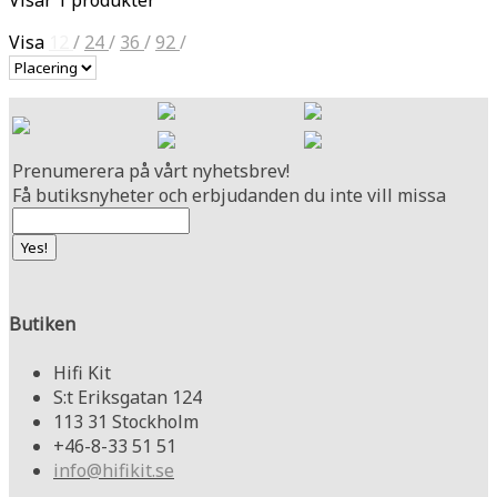
Visa
12
/
24
/
36
/
92
/
Prenumerera på vårt nyhetsbrev!
Få butiksnyheter och erbjudanden du inte vill missa
Butiken
Hifi Kit
S:t Eriksgatan 124
113 31 Stockholm
+46-8-33 51 51
info@hifikit.se