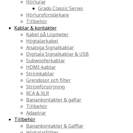
Hörlurar
Grado Classic Series
Hörlursförstärkare
Tillbehör
Kablar & kontakter
Kabel på Löpmeter
Högtalarkabel
Analoga Signalkablar
Digitala Signalkablar & USB
Subwooferkablar
HDMI-kablar
Strömkablar
Grendosor och filter
Strömförsörjning
RCA & XLR
Banankontakter & gaflar
Tillbehör
Adaptrar
Tillbehör
Banankontakter & Gafflar
Högtalarfötter