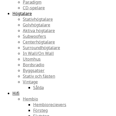
Paradigm
CD-spelare
Högtalare
Stativhögtalare
Golvhögtalare
Aktiva högtalare
Subwoofers
Centerhögtalare
Surroundhögtalare
In Wall/On Wall
Utomhus
Bordsradio
Byggsatser
Stativ och fästen
Vintage
Sålda
Hifi
Hembio
Hembiorecievers
Försteg