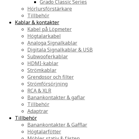
Grado Classic Series
Hörlursförstärkare
Tillbehör
Kablar & kontakter
Kabel på Löpmeter
Högtalarkabel
Analoga Signalkablar
Digitala Signalkablar & USB
Subwooferkablar
HDMI-kablar
Strömkablar
Grendosor och filter
Strömförsörjning
RCA & XLR
Banankontakter & gaflar
Tillbehör
Adaptrar
Tillbehör
Banankontakter & Gafflar
Högtalarfötter
Möbler, stativ & fästen