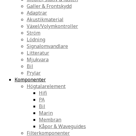
Galler & Frontskydd
Adaptrar
Akustikmaterial
Växel/Volymkontroller
Ström
Lödning
Signalomvandlare
Litteratur
Mjukvara
Bil
Prylar
Komponenter
Högtalarelement
Hifi
PA
Bil
Marin
Membran
Kåpor & Waveguides
Filterkomponenter