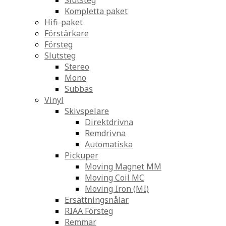
Slutsteg
Kompletta paket
Hifi-paket
Förstärkare
Försteg
Slutsteg
Stereo
Mono
Subbas
Vinyl
Skivspelare
Direktdrivna
Remdrivna
Automatiska
Pickuper
Moving Magnet MM
Moving Coil MC
Moving Iron (MI)
Ersättningsnålar
RIAA Försteg
Remmar