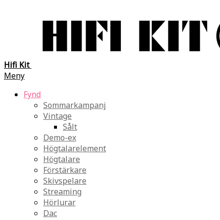
Hifi Kit
Meny
Fynd
Sommarkampanj
Vintage
Sålt
Demo-ex
Högtalarelement
Högtalare
Förstärkare
Skivspelare
Streaming
Hörlurar
Dac