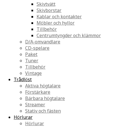
Skivtvätt
Skivborstar
Kablar och kontakter
Möbler och hyllor
Tillbehör
Centrumtyngder och klämmor
D/A-omvandlare
CD-spelare
Paket
Tuner
Tillbehör
Vintage
Trådlöst
Aktiva högtalare
Förstärkare
Bärbara högtalare
Streamer
Stativ och fästen
Hörlurar
Hörlurar