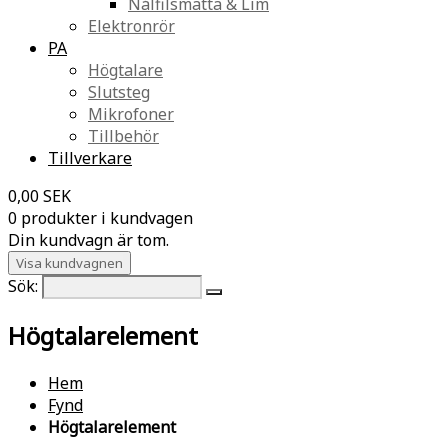
Nålfilsmatta & Lim
Elektronrör
PA
Högtalare
Slutsteg
Mikrofoner
Tillbehör
Tillverkare
0,00 SEK
0 produkter i kundvagen
Din kundvagn är tom.
Visa kundvagnen
Sök:
Högtalarelement
Hem
Fynd
Högtalarelement