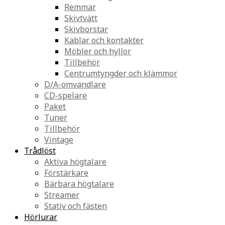
Remmar
Skivtvätt
Skivborstar
Kablar och kontakter
Möbler och hyllor
Tillbehör
Centrumtyngder och klämmor
D/A-omvandlare
CD-spelare
Paket
Tuner
Tillbehör
Vintage
Trådlöst
Aktiva högtalare
Förstärkare
Bärbara högtalare
Streamer
Stativ och fästen
Hörlurar