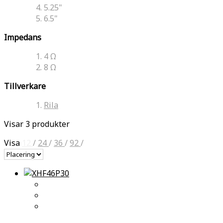
5.25"
6.5"
Impedans
4 Ω
8 Ω
Tillverkare
Rila
Visar 3 produkter
Visa
12
/
24
/
36
/
92
/