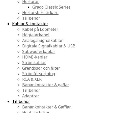
Hörlurar
Grado Classic Series
Hörlursförstärkare
Tillbehör
Kablar & kontakter
Kabel på Löpmeter
Högtalarkabel
Analoga Signalkablar
Digitala Signalkablar & USB
Subwooferkablar
HDMI-kablar
Strömkablar
Grendosor och filter
Strömförsörjning
RCA & XLR
Banankontakter & gaflar
Tillbehör
Adaptrar
Tillbehör
Banankontakter & Gafflar
Högtalarfötter