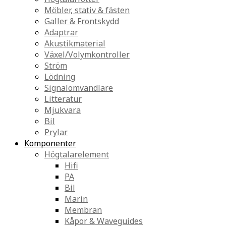
Möbler, stativ & fästen
Galler & Frontskydd
Adaptrar
Akustikmaterial
Växel/Volymkontroller
Ström
Lödning
Signalomvandlare
Litteratur
Mjukvara
Bil
Prylar
Komponenter
Högtalarelement
Hifi
PA
Bil
Marin
Membran
Kåpor & Waveguides