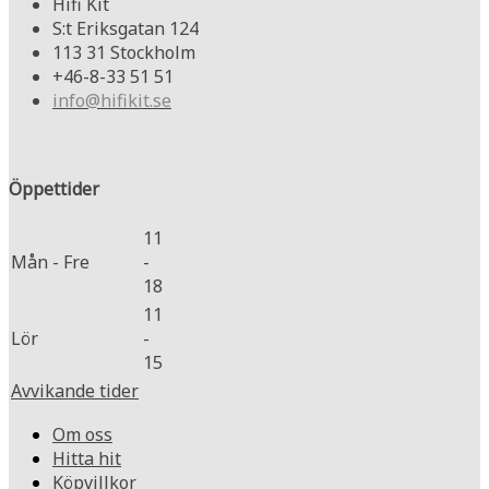
Hifi Kit
S:t Eriksgatan 124
113 31 Stockholm
+46-8-33 51 51
info@hifikit.se
Öppettider
11
Mån - Fre
-
18
11
Lör
-
15
Avvikande tider
Om oss
Hitta hit
Köpvillkor