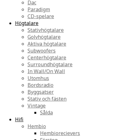
Dac
Paradigm
CD-spelare
Högtalare
Stativhögtalare
Golvhögtalare
Aktiva högtalare
Subwoofers
Centerhögtalare
Surroundhögtalare
In Wall/On Wall
Utomhus
Bordsradio
Byggsatser
Stativ och fästen
Vintage
Sålda
Hifi
Hembio
Hembiorecievers