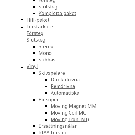
Försteg
Slutsteg
Kompletta paket
Hifi-paket
Förstärkare
Försteg
Slutsteg
Stereo
Mono
Subbas
Vinyl
Skivspelare
Direktdrivna
Remdrivna
Automatiska
Pickuper
Moving Magnet MM
Moving Coil MC
Moving Iron (MI)
Ersättningsnålar
RIAA Försteg