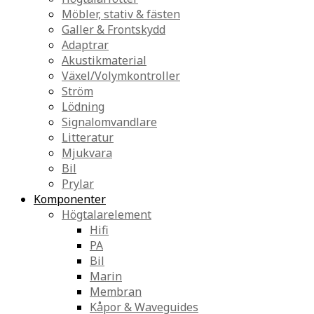
Möbler, stativ & fästen
Galler & Frontskydd
Adaptrar
Akustikmaterial
Växel/Volymkontroller
Ström
Lödning
Signalomvandlare
Litteratur
Mjukvara
Bil
Prylar
Komponenter
Högtalarelement
Hifi
PA
Bil
Marin
Membran
Kåpor & Waveguides