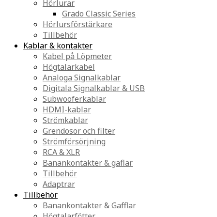
Hörlurar
Grado Classic Series
Hörlursförstärkare
Tillbehör
Kablar & kontakter
Kabel på Löpmeter
Högtalarkabel
Analoga Signalkablar
Digitala Signalkablar & USB
Subwooferkablar
HDMI-kablar
Strömkablar
Grendosor och filter
Strömförsörjning
RCA & XLR
Banankontakter & gaflar
Tillbehör
Adaptrar
Tillbehör
Banankontakter & Gafflar
Högtalarfötter