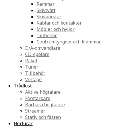
Remmar
Skivtvätt
Skivborstar
Kablar och kontakter
Möbler och hyllor
Tillbehör
Centrumtyngder och klämmor
D/A-omvandlare
CD-spelare
Paket
Tuner
Tillbehör
Vintage
Trådlöst
Aktiva högtalare
Förstärkare
Bärbara högtalare
Streamer
Stativ och fästen
Hörlurar