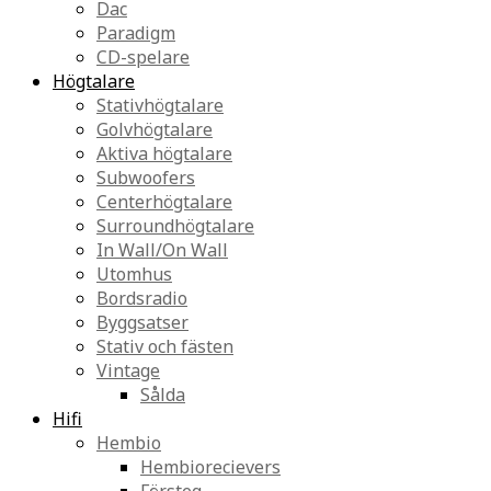
Dac
Paradigm
CD-spelare
Högtalare
Stativhögtalare
Golvhögtalare
Aktiva högtalare
Subwoofers
Centerhögtalare
Surroundhögtalare
In Wall/On Wall
Utomhus
Bordsradio
Byggsatser
Stativ och fästen
Vintage
Sålda
Hifi
Hembio
Hembiorecievers