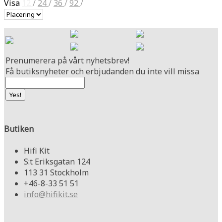
Visa
12
/
24
/
36
/
92
/
Prenumerera på vårt nyhetsbrev!
Få butiksnyheter och erbjudanden du inte vill missa
Butiken
Hifi Kit
S:t Eriksgatan 124
113 31 Stockholm
+46-8-33 51 51
info@hifikit.se