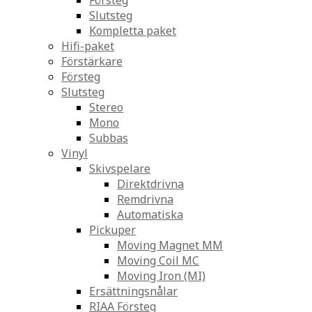
Försteg
Slutsteg
Kompletta paket
Hifi-paket
Förstärkare
Försteg
Slutsteg
Stereo
Mono
Subbas
Vinyl
Skivspelare
Direktdrivna
Remdrivna
Automatiska
Pickuper
Moving Magnet MM
Moving Coil MC
Moving Iron (MI)
Ersättningsnålar
RIAA Försteg