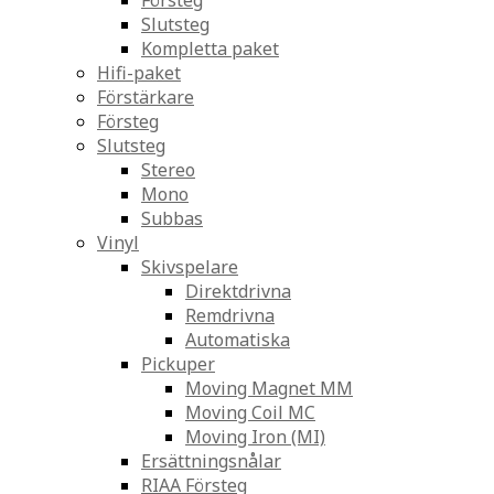
Försteg
Slutsteg
Kompletta paket
Hifi-paket
Förstärkare
Försteg
Slutsteg
Stereo
Mono
Subbas
Vinyl
Skivspelare
Direktdrivna
Remdrivna
Automatiska
Pickuper
Moving Magnet MM
Moving Coil MC
Moving Iron (MI)
Ersättningsnålar
RIAA Försteg