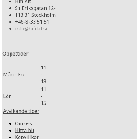
Hifi Kit
S:t Eriksgatan 124
113 31 Stockholm
+46-8-33 51 51
info@hifikit.se
Öppettider
11
Mån - Fre
-
18
11
Lör
-
15
Avvikande tider
Om oss
Hitta hit
Köpvillkor