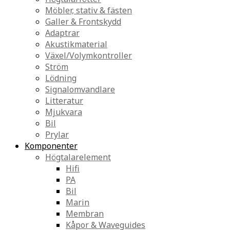
Möbler, stativ & fästen
Galler & Frontskydd
Adaptrar
Akustikmaterial
Växel/Volymkontroller
Ström
Lödning
Signalomvandlare
Litteratur
Mjukvara
Bil
Prylar
Komponenter
Högtalarelement
Hifi
PA
Bil
Marin
Membran
Kåpor & Waveguides