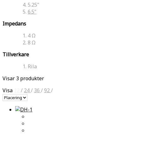
5.25"
6.5"
Impedans
4 Ω
8 Ω
Tillverkare
Rila
Visar 3 produkter
Visa
12
/
24
/
36
/
92
/