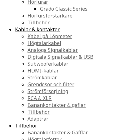
Hörlurar
Grado Classic Series
Hörlursförstärkare
Tillbehör
Kablar & kontakter
Kabel på Löpmeter
Högtalarkabel
Analoga Signalkablar
Digitala Signalkablar & USB
Subwooferkablar
HDMI-kablar
Strömkablar
Grendosor och filter
Strömförsörjning
RCA & XLR
Banankontakter & gaflar
Tillbehör
Adaptrar
Tillbehör
Banankontakter & Gafflar
Högtalarfötter