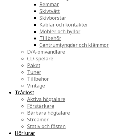
Remmar
Skivtvätt
Skivborstar
Kablar och kontakter
Möbler och hyllor
Tillbehör
Centrumtyngder och klämmor
D/A-omvandlare
CD-spelare
Paket
Tuner
Tillbehör
Vintage
Trådlöst
Aktiva högtalare
Förstärkare
Bärbara högtalare
Streamer
Stativ och fästen
Hörlurar