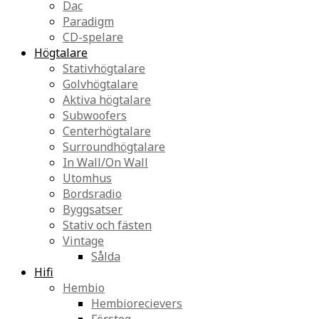
Dac
Paradigm
CD-spelare
Högtalare
Stativhögtalare
Golvhögtalare
Aktiva högtalare
Subwoofers
Centerhögtalare
Surroundhögtalare
In Wall/On Wall
Utomhus
Bordsradio
Byggsatser
Stativ och fästen
Vintage
Sålda
Hifi
Hembio
Hembiorecievers