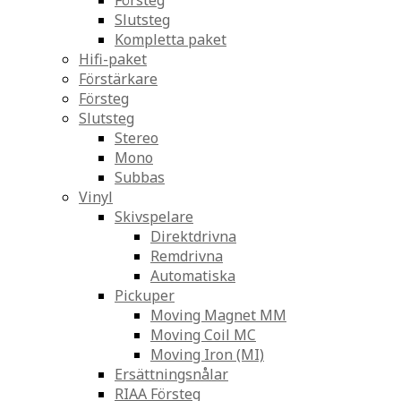
Försteg
Slutsteg
Kompletta paket
Hifi-paket
Förstärkare
Försteg
Slutsteg
Stereo
Mono
Subbas
Vinyl
Skivspelare
Direktdrivna
Remdrivna
Automatiska
Pickuper
Moving Magnet MM
Moving Coil MC
Moving Iron (MI)
Ersättningsnålar
RIAA Försteg