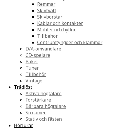
Remmar
Skivtvätt
Skivborstar
Kablar och kontakter
Möbler och hyllor
Tillbehör
Centrumtyngder och klämmor
D/A-omvandlare
CD-spelare
Paket
Tuner
Tillbehör
Vintage
Trådlöst
Aktiva högtalare
Förstärkare
Bärbara högtalare
Streamer
Stativ och fästen
Hörlurar