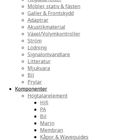
Möbler, stativ & fästen
Galler & Frontskydd
Adaptrar
Akustikmaterial
Växel/Volymkontroller
Ström
Lödning
Signalomvandlare
Litteratur
Mjukvara
Bil
Prylar
Komponenter
Högtalarelement
Hifi
PA
Bil
Marin
Membran
Kåpor & Waveguides