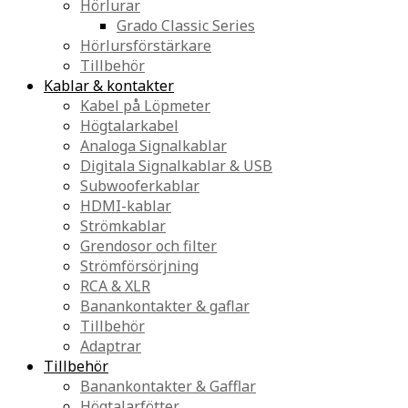
Hörlurar
Grado Classic Series
Hörlursförstärkare
Tillbehör
Kablar & kontakter
Kabel på Löpmeter
Högtalarkabel
Analoga Signalkablar
Digitala Signalkablar & USB
Subwooferkablar
HDMI-kablar
Strömkablar
Grendosor och filter
Strömförsörjning
RCA & XLR
Banankontakter & gaflar
Tillbehör
Adaptrar
Tillbehör
Banankontakter & Gafflar
Högtalarfötter