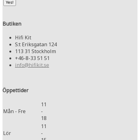
Butiken
Hifi Kit
S:t Eriksgatan 124
113 31 Stockholm
+46-8-33 51 51
info@hifikit.se
Öppettider
11
Mån - Fre
-
18
11
Lör
-