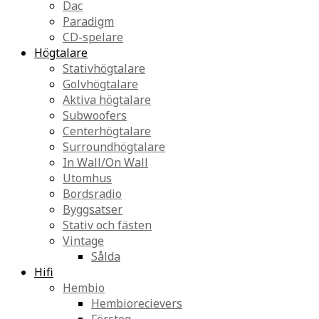
Dac
Paradigm
CD-spelare
Högtalare
Stativhögtalare
Golvhögtalare
Aktiva högtalare
Subwoofers
Centerhögtalare
Surroundhögtalare
In Wall/On Wall
Utomhus
Bordsradio
Byggsatser
Stativ och fästen
Vintage
Sålda
Hifi
Hembio
Hembiorecievers