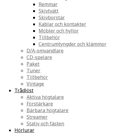
Remmar
Skivtvätt
Skivborstar
Kablar och kontakter
Möbler och hyllor
Tillbehör
Centrumtyngder och klämmor
D/A-omvandlare
CD-spelare
Paket
Tuner
Tillbehör
Vintage
Trådlöst
Aktiva högtalare
Förstärkare
Bärbara högtalare
Streamer
Stativ och fästen
Hörlurar