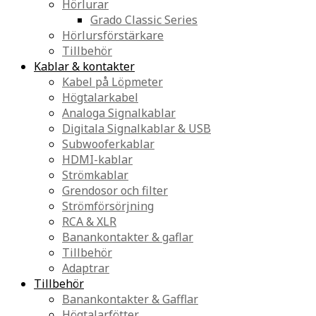
Hörlurar
Grado Classic Series
Hörlursförstärkare
Tillbehör
Kablar & kontakter
Kabel på Löpmeter
Högtalarkabel
Analoga Signalkablar
Digitala Signalkablar & USB
Subwooferkablar
HDMI-kablar
Strömkablar
Grendosor och filter
Strömförsörjning
RCA & XLR
Banankontakter & gaflar
Tillbehör
Adaptrar
Tillbehör
Banankontakter & Gafflar
Högtalarfötter