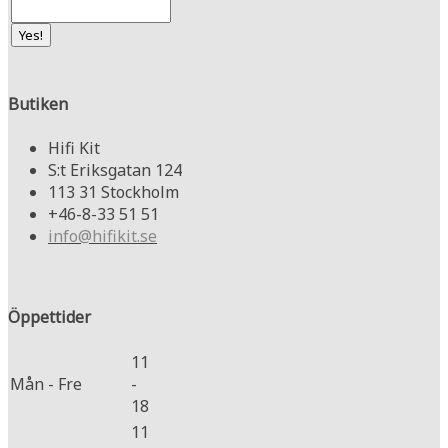
Butiken
Hifi Kit
S:t Eriksgatan 124
113 31 Stockholm
+46-8-33 51 51
info@hifikit.se
Öppettider
11
Mån - Fre
-
18
11