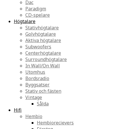
Dac
Paradigm
CD-spelare
Högtalare
Stativhögtalare
Golvhögtalare
Aktiva högtalare
Subwoofers
Centerhögtalare
Surroundhögtalare
In Wall/On Wall
Utomhus
Bordsradio
Byggsatser
Stativ och fästen
Vintage
Sålda
Hifi
Hembio
Hembiorecievers