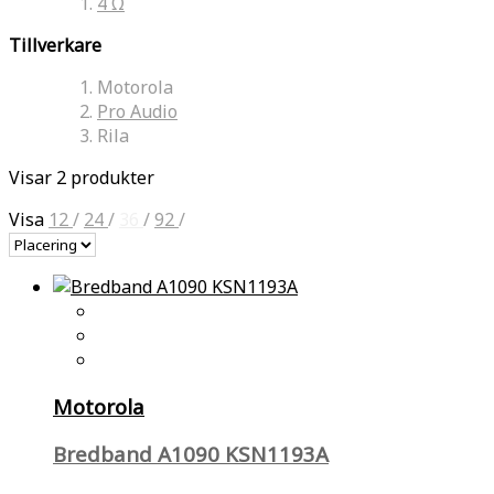
4 Ω
Tillverkare
Motorola
Pro Audio
Rila
Visar 2 produkter
Visa
12
/
24
/
36
/
92
/
Motorola
Bredband A1090 KSN1193A