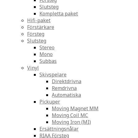
Försteg
Slutsteg
Kompletta paket
Hifi-paket
Förstärkare
Försteg
Slutsteg
Stereo
Mono
Subbas
Vinyl
Skivspelare
Direktdrivna
Remdrivna
Automatiska
Pickuper
Moving Magnet MM
Moving Coil MC
Moving Iron (MI)
Ersättningsnålar
RIAA Försteg