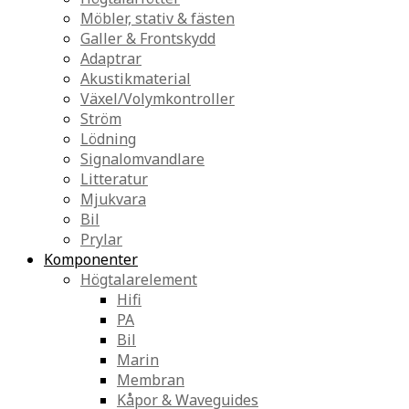
Möbler, stativ & fästen
Galler & Frontskydd
Adaptrar
Akustikmaterial
Växel/Volymkontroller
Ström
Lödning
Signalomvandlare
Litteratur
Mjukvara
Bil
Prylar
Komponenter
Högtalarelement
Hifi
PA
Bil
Marin
Membran
Kåpor & Waveguides