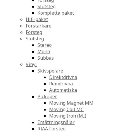
Försteg
Slutsteg
Kompletta paket
Hifi-paket
Förstärkare
Försteg
Slutsteg
Stereo
Mono
Subbas
Vinyl
Skivspelare
Direktdrivna
Remdrivna
Automatiska
Pickuper
Moving Magnet MM
Moving Coil MC
Moving Iron (MI)
Ersättningsnålar
RIAA Försteg