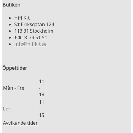
Butiken
Hifi Kit
S:t Eriksgatan 124
113 31 Stockholm
+46-8-33 51 51
info@hifikit.se
Öppettider
11
Mån - Fre
-
18
11
Lör
-
15
Avvikande tider