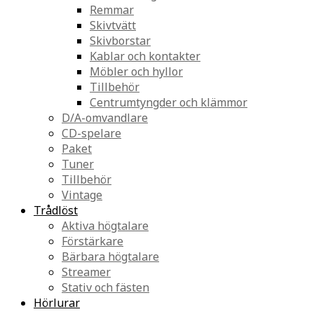
Remmar
Skivtvätt
Skivborstar
Kablar och kontakter
Möbler och hyllor
Tillbehör
Centrumtyngder och klämmor
D/A-omvandlare
CD-spelare
Paket
Tuner
Tillbehör
Vintage
Trådlöst
Aktiva högtalare
Förstärkare
Bärbara högtalare
Streamer
Stativ och fästen
Hörlurar