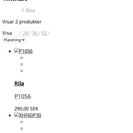
Rila
Visar 2 produkter
Visa
12
/
24
/
36
/
92
/
Rila
P1056
290,00 SEK