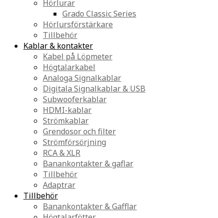
Hörlurar
Grado Classic Series
Hörlursförstärkare
Tillbehör
Kablar & kontakter
Kabel på Löpmeter
Högtalarkabel
Analoga Signalkablar
Digitala Signalkablar & USB
Subwooferkablar
HDMI-kablar
Strömkablar
Grendosor och filter
Strömförsörjning
RCA & XLR
Banankontakter & gaflar
Tillbehör
Adaptrar
Tillbehör
Banankontakter & Gafflar
Högtalarfötter