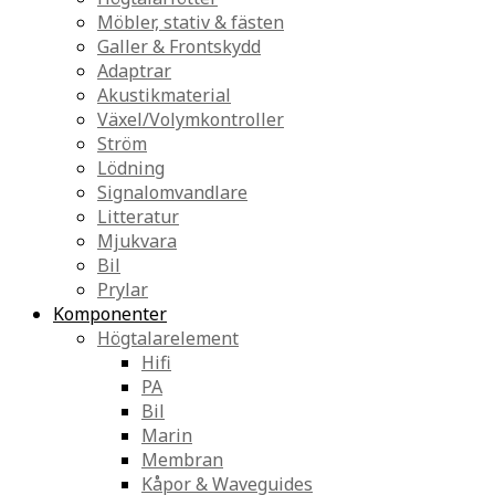
Möbler, stativ & fästen
Galler & Frontskydd
Adaptrar
Akustikmaterial
Växel/Volymkontroller
Ström
Lödning
Signalomvandlare
Litteratur
Mjukvara
Bil
Prylar
Komponenter
Högtalarelement
Hifi
PA
Bil
Marin
Membran
Kåpor & Waveguides