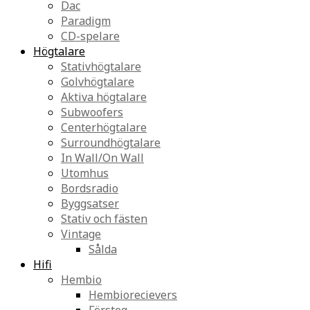
Dac
Paradigm
CD-spelare
Högtalare
Stativhögtalare
Golvhögtalare
Aktiva högtalare
Subwoofers
Centerhögtalare
Surroundhögtalare
In Wall/On Wall
Utomhus
Bordsradio
Byggsatser
Stativ och fästen
Vintage
Sålda
Hifi
Hembio
Hembiorecievers